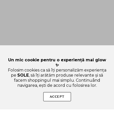
Un mic cookie pentru o experiență mai glow
✨
Folosim cookies ca să îți personalizăm experiența
pe
SOLE
, să îți arătăm produse relevante și să
facem shoppingul mai simplu. Continuând
navigarea, ești de acord cu folosirea lor.
Sperăm că ți-am răspuns la toate întrebările despre Dear
Klairs EGF Blue Youth Activating Drop, 50 ml - ser de fata
ACCEPT
formulat cu EGF si extract de afine, care contribuie la
regenerarea celulara si la metinerea aspectului luminos al
pielii. Dacă ai și alte curiozități, nu ezita să ne scrii!