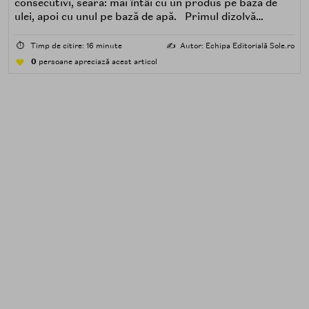
consecutivi, seara: mai întâi cu un produs pe bază de
ulei, apoi cu unul pe bază de apă. Primul dizolvă
impuritățile grase — SPF, machiaj, sebum, particule de
poluare. Al doilea îndepărtează impuritățile solubile în
⏱️
Timp de citire: 16 minute
✍️
Autor: Echipa Editorială Sole.ro
apă — transpirație, praf, reziduuri.
0
persoane apreciază acest articol