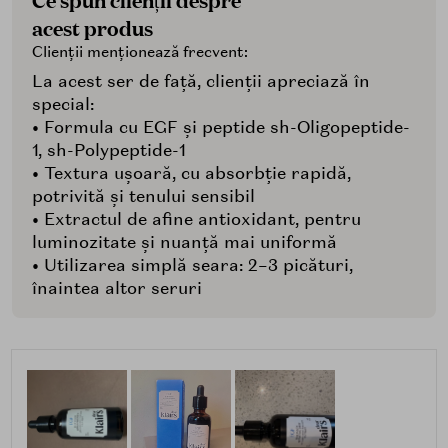
acest produs
Clienții menționează frecvent:
La acest ser de față, clienții apreciază în
special:
• Formula cu EGF și peptide sh-Oligopeptide-
1, sh-Polypeptide-1
• Textura ușoară, cu absorbție rapidă,
potrivită și tenului sensibil
• Extractul de afine antioxidant, pentru
luminozitate și nuanță mai uniformă
• Utilizarea simplă seara: 2–3 picături,
înaintea altor seruri