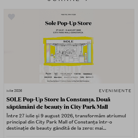
EVENIMENTE
iulie 2026
SOLE Pop-Up Store la Constanța. Două
săptămâni de beauty în City Park Mall
Între 27 iulie și 9 august 2026, transformăm atriumul
principal din City Park Mall of Constanța într-o
destinație de beauty gândită de la zero: mai
spectaculoasă, mai interactivă și mai aproape de felul în