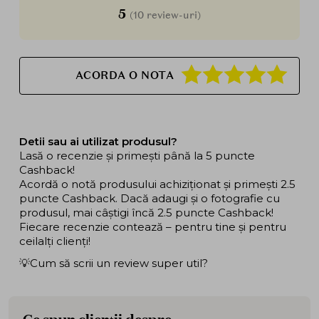
5
(10 review-uri)
ACORDA O NOTA
Detii sau ai utilizat produsul?
Lasă o recenzie și primești până la 5 puncte
Cashback!
Acordă o notă produsului achiziționat și primești 2.5
puncte Cashback. Dacă adaugi și o fotografie cu
produsul, mai câștigi încă 2.5 puncte Cashback!
Fiecare recenzie contează – pentru tine și pentru
ceilalți clienți!
💡Cum să scrii un review super util?
Ce spun clienții despre