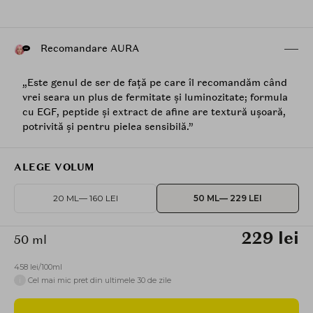
Recomandare AURA
„Este genul de ser de față pe care îl recomandăm când
vrei seara un plus de fermitate și luminozitate; formula
cu EGF, peptide și extract de afine are textură ușoară,
potrivită și pentru pielea sensibilă.”
ALEGE VOLUM
20 ML
— 160 LEI
50 ML
— 229 LEI
229 lei
50 ml
458 lei/100ml
i
Cel mai mic pret din ultimele 30 de zile