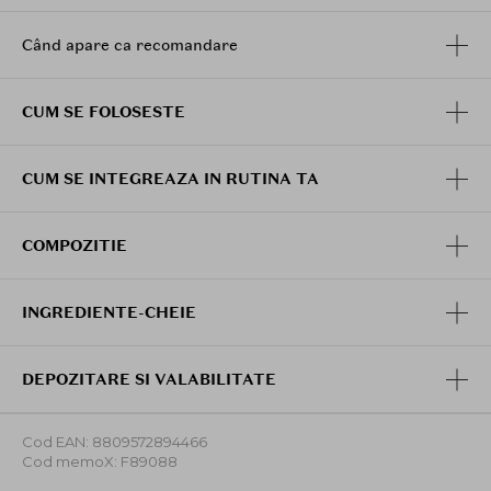
Se aplica 2-3 picaturi pe fata curata, ca prim pas
al rutinei de ingrijire, inainte de alte seruri, prin
Când apare ca recomandare
tapotare usoara. Recomandat pentru utilizare seara.
Ziua este necesara protectia solara.
CUM SE FOLOSESTE
CUM SE INTEGREAZA IN RUTINA TA
COMPOZITIE
INGREDIENTE-CHEIE
DEPOZITARE SI VALABILITATE
Cod EAN: 8809572894466
Cod memoX: F89088