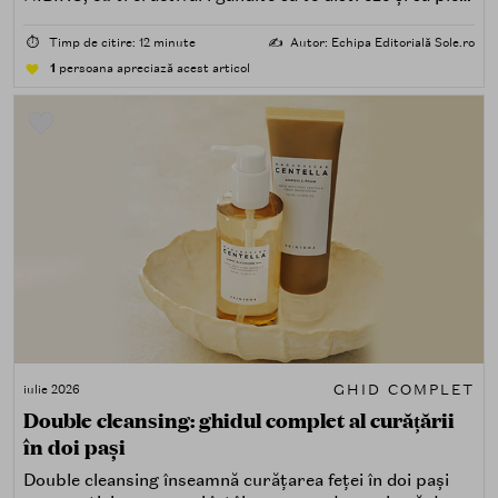
acasă cu ceva în plus.
⏱️
Timp de citire: 12 minute
✍️
Autor: Echipa Editorială Sole.ro
1
persoana apreciază acest articol
GHID COMPLET
iulie 2026
Double cleansing: ghidul complet al curățării
în doi pași
Double cleansing înseamnă curățarea feței în doi pași