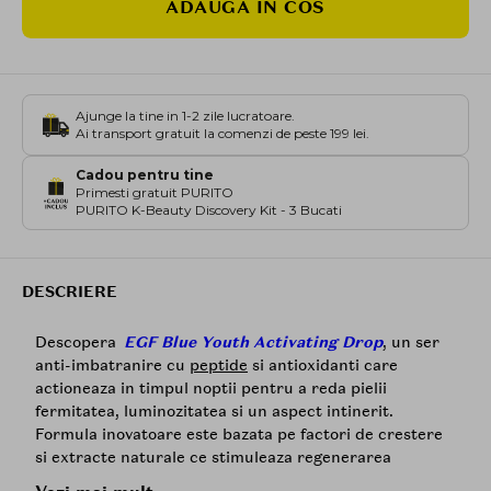
ADAUGA IN COS
Ajunge la tine in 1-2 zile lucratoare.
Ai transport gratuit la comenzi de peste 199 lei.
Cadou pentru tine
Primesti gratuit PURITO
PURITO K-Beauty Discovery Kit - 3 Bucati
DESCRIERE
Descopera
EGF Blue Youth Activating Drop
, un ser
anti-imbatranire cu
peptide
si antioxidanti care
actioneaza in timpul noptii pentru a reda pielii
fermitatea, luminozitatea si un aspect intinerit.
Formula inovatoare este bazata pe factori de crestere
si extracte naturale ce stimuleaza regenerarea
celulara, reduc liniile fine si imbunatatesc textura