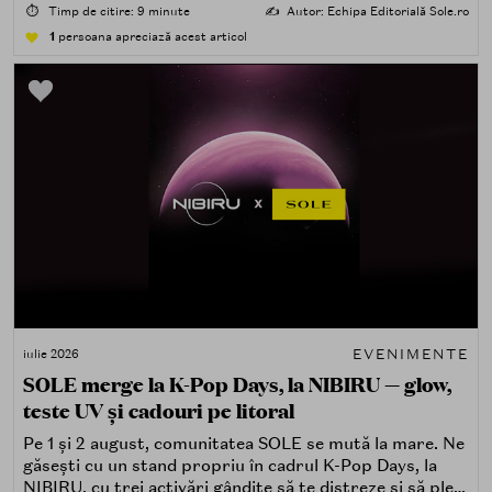
care îți place, de fapt, să descoperi produse — testând,
⏱️
Timp de citire: 9 minute
✍️
Autor: Echipa Editorială Sole.ro
atingând, comparând, întrebând.
1
persoana apreciază acest articol
EVENIMENTE
iulie 2026
SOLE merge la K-Pop Days, la NIBIRU — glow,
teste UV și cadouri pe litoral
Pe 1 și 2 august, comunitatea SOLE se mută la mare. Ne
găsești cu un stand propriu în cadrul K-Pop Days, la
NIBIRU, cu trei activări gândite să te distreze și să pleci