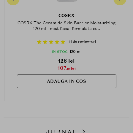
COSRX
COSRX The Ceramide Skin Barrier Moisturizing
120 ml - mist facial formulata cu...
11 de review-uri
120 ml
IN STOC
126 lei
107
lei
.10
ADAUGA IN COS
JURNAL