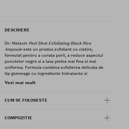
DESCRIERE
Dr. Melaxin
Peel Shot Exfoliating Black Rice
Ampoule
este un produs exfoliant cu clatire,
formulat pentru a curata porii, a reduce aspectul
punctelor negre si a lasa pielea mai fina si mai
uniforma. Formula combina exfolierea delicata de
tip gommage cu ingrediente hidratante si
iluminatoare, fiind potrivita pentru toate tipurile
Vezi mai mult
de ten.
Baza produsului este Rice Bran Water H (649,209
CUM SE FOLOSESTE
ppm), completata de extract de orez negru (5,000
ppm) si
niacinamida
(100 ppm). Aceasta
combinatie sustine un aspect mai luminos si mai
COMPOZITIE
uniform al pielii, in timp ce ajuta la mentinerea
confortului dupa exfoliere.