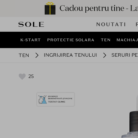
NOUTATI
K-START
PROTECTIE SOLARA
TEN
MACHIA
INGRIJIREA TENULUI
SERURI P
TEN
25