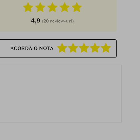
de gommage.
Contribuie la un ten mai neted si mai
uniform.
4,9
(20 review-uri)
Sustine luminozitatea pielii prin apa din
tarate de orez si
niacinamida
.
Ajuta la mentinerea hidratarii dupa
exfoliere.
Potrivit pentru toate tipurile de ten.
ACORDA O NOTA
Aplica o cantitate adecvata pe fata, evitand zona
ochilor. Maseaza delicat cu varful degetelor pana
cand se formeaza particulele de exfoliere, apoi
clateste bine cu apa calduta.