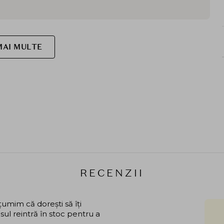
MAI MULTE
RECENZII
mim că dorești să îți
ul reintră în stoc pentru a