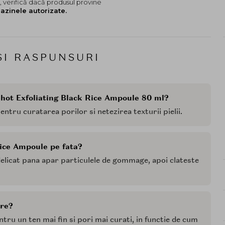
 verifică dacă produsul provine
azinele autorizate.
SI RASPUNSURI
Shot Exfoliating Black Rice Ampoule 80 ml?
entru curatarea porilor si netezirea texturii pielii.
Rice Ampoule pe fata?
delicat pana apar particulele de gommage, apoi clateste
ire?
tru un ten mai fin si pori mai curati, in functie de cum