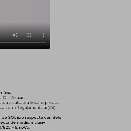
omânia
l Dr. Melaxin.
tea și calitatea fiecărui produs.
e, conform Regulamentului (CE)
e de SOLE.ro respectă cerințele
ectă de mediu, inclusiv
24/825 – EmpCo.