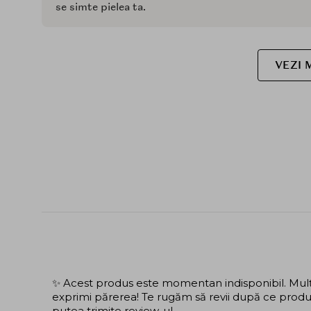
se simte pielea ta.
VEZI 
✨ Acest produs este momentan indisponibil. Mulțu
exprimi părerea! Te rugăm să revii după ce produs
putea trimite review-ul.