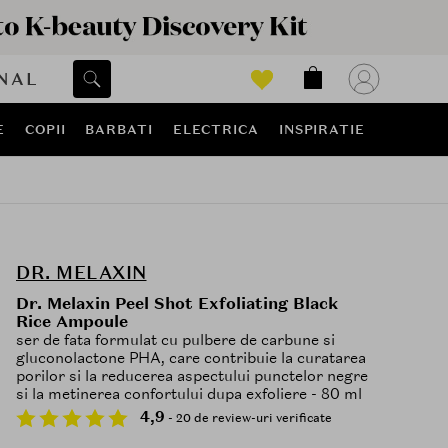
NAL
E
COPII
BARBATI
ELECTRICA
INSPIRATIE
DR. MELAXIN
Dr. Melaxin Peel Shot Exfoliating Black
Rice Ampoule
ser de fata formulat cu pulbere de carbune si
gluconolactone PHA, care contribuie la curatarea
porilor si la reducerea aspectului punctelor negre
si la metinerea confortului dupa exfoliere - 80 ml
4,9
- 20 de review-uri verificate