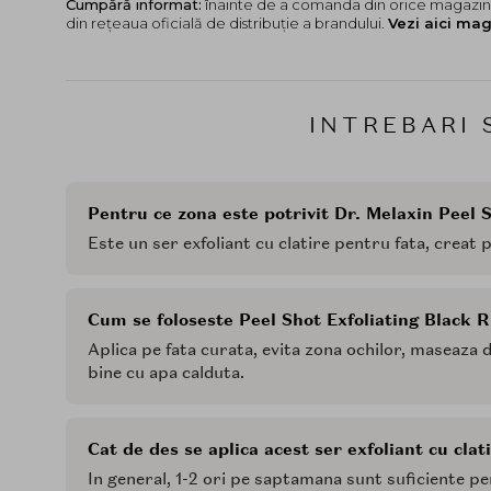
Cumpără informat:
înainte de a comanda din orice magazin,
din rețeaua oficială de distribuție a brandului.
Vezi aici mag
INTREBARI 
Pentru ce zona este potrivit Dr. Melaxin Peel 
Este un ser exfoliant cu clatire pentru fata, creat p
Cum se foloseste Peel Shot Exfoliating Black 
Aplica pe fata curata, evita zona ochilor, maseaza 
bine cu apa calduta.
Cat de des se aplica acest ser exfoliant cu clat
In general, 1-2 ori pe saptamana sunt suficiente pen