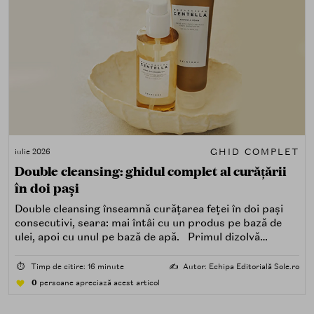
GHID COMPLET
iulie 2026
Double cleansing: ghidul complet al curățării
în doi pași
Double cleansing înseamnă curățarea feței în doi pași
consecutivi, seara: mai întâi cu un produs pe bază de
ulei, apoi cu unul pe bază de apă. Primul dizolvă
impuritățile grase — SPF, machiaj, sebum, particule de
poluare. Al doilea îndepărtează impuritățile solubile în
⏱️
Timp de citire: 16 minute
✍️
Autor: Echipa Editorială Sole.ro
apă — transpirație, praf, reziduuri.
0
persoane apreciază acest articol