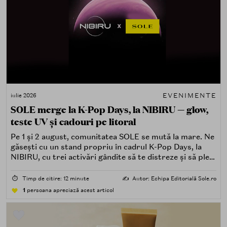
EVENIMENTE
iulie 2026
SOLE merge la K-Pop Days, la NIBIRU — glow,
teste UV și cadouri pe litoral
Pe 1 și 2 august, comunitatea SOLE se mută la mare. Ne
găsești cu un stand propriu în cadrul K-Pop Days, la
NIBIRU, cu trei activări gândite să te distreze și să pleci
acasă cu ceva în plus.
⏱️
Timp de citire: 12 minute
✍️
Autor: Echipa Editorială Sole.ro
1
persoana apreciază acest articol