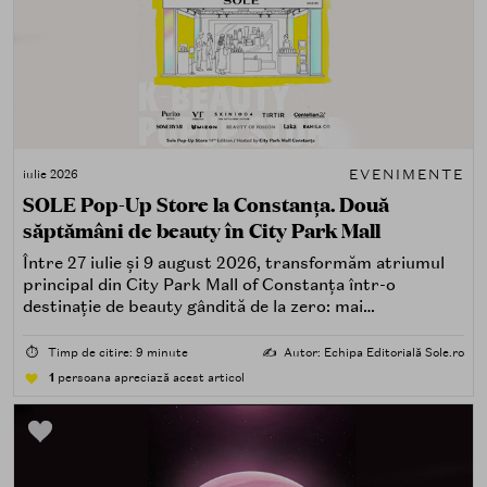
EVENIMENTE
iulie 2026
SOLE Pop-Up Store la Constanța. Două
săptămâni de beauty în City Park Mall
Între 27 iulie și 9 august 2026, transformăm atriumul
principal din City Park Mall of Constanța într-o
destinație de beauty gândită de la zero: mai
spectaculoasă, mai interactivă și mai aproape de felul în
care îți place, de fapt, să descoperi produse — testând,
⏱️
Timp de citire: 9 minute
✍️
Autor: Echipa Editorială Sole.ro
atingând, comparând, întrebând.
1
persoana apreciază acest articol