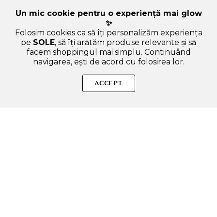
Un mic cookie pentru o experiență mai glow
✨
Folosim cookies ca să îți personalizăm experiența
pe
SOLE
, să îți arătăm produse relevante și să
facem shoppingul mai simplu. Continuând
navigarea, ești de acord cu folosirea lor.
Sperăm că ți-am răspuns la toate întrebările despre
MEDICUBE Collagen Glow Booster - ser de fata formulat cu
ACCEPT
colagen hidrolizat si niacinamida, care contribuie la hidratarea
pielii si la metinerea confortului cutanat - 15 ml. Dacă ai și alte
curiozități, nu ezita să ne scrii!
ADAUGA IN COS
SOLE – beauty fără zgomot.
Produse autentice, conforme UE, alese responsabil.
Categorii Produse
Contul meu & SOLE CLUB