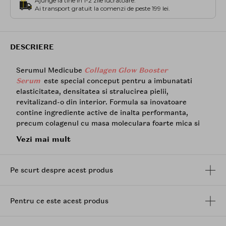
Ajunge la tine in 1-2 zile lucratoare.
Ai transport gratuit la comenzi de peste 199 lei.
DESCRIERE
Serumul Medicube
Collagen Glow Booster
Serum
este special conceput pentru a imbunatati
elasticitatea, densitatea si stralucirea pielii,
revitalizand-o din interior. Formula sa inovatoare
contine ingrediente active de inalta performanta,
precum colagenul cu masa moleculara foarte mica si
extractele proteice, oferind un efect vizibil de
Vezi mai mult
fermitate si hidratare.
Beneficii:
Pe scurt despre acest produs
Elasticitate si fermitate: Contine
colagen
hidrolizat si
elastina
hidrolizata, care sustin
structura pielii si previn pierderea fermitatii.
Pentru ce este acest produs
Hidratare intensa: Extractul de proteine din
lapte (10.000 ppm) si proteoglicani solubili