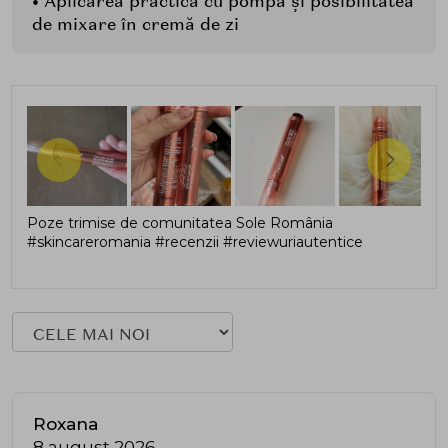
• Aplicarea practică cu pompă și posibilitatea
de mixare în cremă de zi
Poze trimise de comunitatea Sole România
#skincareromania #recenzii #reviewuriautentice
Roxana
8 august 2026