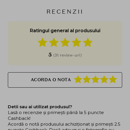
RECENZII
Ratingul general al produsului
5
(31 review-uri)
ACORDA O NOTA
Detii sau ai utilizat produsul?
Lasă o recenzie și primești până la 5 puncte
Cashback!
Acordă o notă produsului achiziționat și primești 2.5
puncte Cashback. Dacă adaugi și o fotografie cu