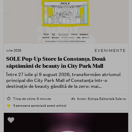
EVENIMENTE
iulie 2026
SOLE Pop-Up Store la Constanța. Două
săptămâni de beauty în City Park Mall
Între 27 iulie și 9 august 2026, transformăm atriumul
principal din City Park Mall of Constanța într-o
destinație de beauty gândită de la zero: mai
spectaculoasă, mai interactivă și mai aproape de felul în
care îți place, de fapt, să descoperi produse — testând,
⏱️
Timp de citire: 9 minute
✍️
Autor: Echipa Editorială Sole.ro
atingând, comparând, întrebând.
1
persoana apreciază acest articol