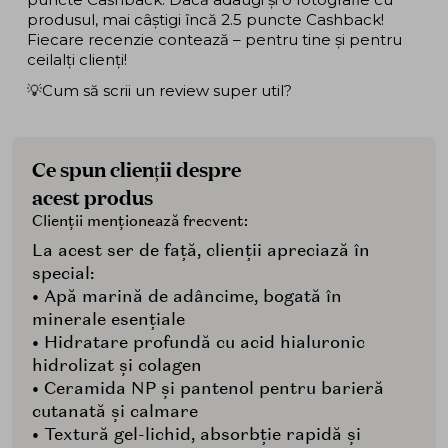
produsul, mai câștigi încă 2.5 puncte Cashback!
Fiecare recenzie contează – pentru tine și pentru
ceilalți clienți!
💡Cum să scrii un review super util?
Ce spun clienții despre
acest produs
Clienții menționează frecvent:
La acest ser de față, clienții apreciază în
special:
• Apă marină de adâncime, bogată în
minerale esențiale
• Hidratare profundă cu acid hialuronic
hidrolizat și colagen
• Ceramida NP și pantenol pentru barieră
cutanată și calmare
• Textură gel-lichid, absorbție rapidă și