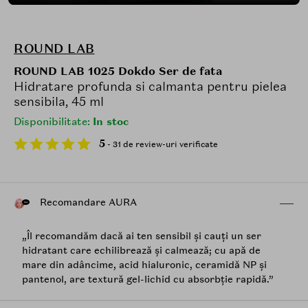
ROUND LAB
ROUND LAB 1025 Dokdo Ser de fata
Hidratare profunda si calmanta pentru pielea
sensibila, 45 ml
Disponibilitate:
In stoc
5
- 31 de review-uri verificate
Recomandare AURA
„Îl recomandăm dacă ai ten sensibil și cauți un ser
hidratant care echilibrează și calmează; cu apă de
mare din adâncime, acid hialuronic, ceramidă NP și
pantenol, are textură gel-lichid cu absorbție rapidă.”