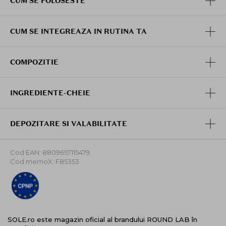
CUM SE FOLOSESTE
Textura adaptabila, cu absorbtie rapida
CUM SE INTEGREAZA IN RUTINA TA
COMPOZITIE
INGREDIENTE-CHEIE
DEPOZITARE SI VALABILITATE
Cod EAN: 8809657115479
Cod memoX: F85353
SOLE.ro este magazin oficial al brandului ROUND LAB în