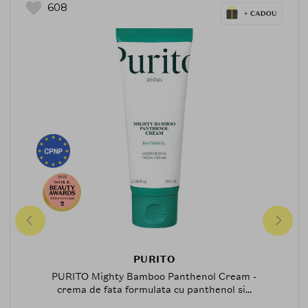
608
2025
CREMA-FATA-2025
2
PURITO
PURITO Mighty Bamboo Panthenol Cream -
crema de fata formulata cu panthenol si...