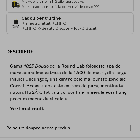
Ajunge la tine in 1-2 zile lucratoare.
Ai transport gratuit la comenzi de peste 199 lei.
Cadou pentru tine
Primesti gratuit PURITO
PURITO K-Beauty Discovery Kit - 3 Bucati
DESCRIERE
Gama
1025 Dokdo
de la Round Lab foloseste apa de
mare adancime extrasa de la 1.500 de metri, din largul
insulei Ulleungdo, una dintre cele mai curate zone ale
Coreei. Aceasta apa este extrem de pura, mentinuta
natural la 2Â°C tot anul, si contine minerale esentiale,
precum magneziu si calciu.
Vezi mai mult
Datorita compozitiei sale unice, apa sustine
regenerarea celulara, calmeaza pielea sensibila,
stimuleaza circulatia si ofera un efect anti-aging
Pe scurt despre acest produs
delicat si eficient.
Round Lab
1025 Dokdo Ampule
este un ser hidratant