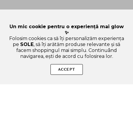
Un mic cookie pentru o experiență mai glow
✨
Folosim cookies ca să îți personalizăm experiența
pe
SOLE
, să îți arătăm produse relevante și să
facem shoppingul mai simplu. Continuând
navigarea, ești de acord cu folosirea lor.
Sperăm că ți-am răspuns la toate întrebările despre ROUND
LAB 1025 Dokdo Ser de fata - Hidratare profunda si calmanta
ACCEPT
pentru pielea sensibila, 45 ml. Dacă ai și alte curiozități, nu
ezita să ne scrii!
ADAUGA IN COS
SOLE – beauty fără zgomot.
Produse autentice, conforme UE, alese responsabil.
Categorii Produse