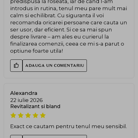
predispusa la roseata, iar de cand l-am
introdus in rutina, tenul meu pare mult mai
calm si echilibrat. Cu siguranta il voi
recomanda oricarei persoane care cauta un
ser usor, dar eficient. Si ce sa mai spun
despre livrare – am ales eu curierul la
finalizarea comenzii, ceea ce mi s-a parut o
optiune foarte utila!
ADAUGA UN COMENTARIU
Alexandra
22 iulie 2026
Revitalizant si bland
Exact ce cautam pentru tenul meu sensibil.