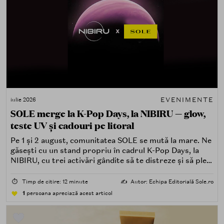
EVENIMENTE
iulie 2026
SOLE merge la K-Pop Days, la NIBIRU — glow,
teste UV și cadouri pe litoral
Pe 1 și 2 august, comunitatea SOLE se mută la mare. Ne
găsești cu un stand propriu în cadrul K-Pop Days, la
NIBIRU, cu trei activări gândite să te distreze și să pleci
acasă cu ceva în plus.
⏱️
Timp de citire: 12 minute
✍️
Autor: Echipa Editorială Sole.ro
1
persoana apreciază acest articol