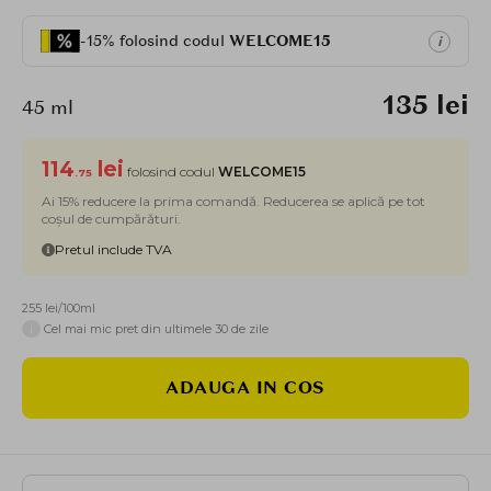
-15% folosind codul
WELCOME15
i
135 lei
45 ml
114
lei
folosind codul
WELCOME15
.75
Ai 15% reducere la prima comandă. Reducerea se aplică pe tot
coșul de cumpărături.
Pretul include TVA
255 lei/100ml
i
Cel mai mic pret din ultimele 30 de zile
ADAUGA IN COS