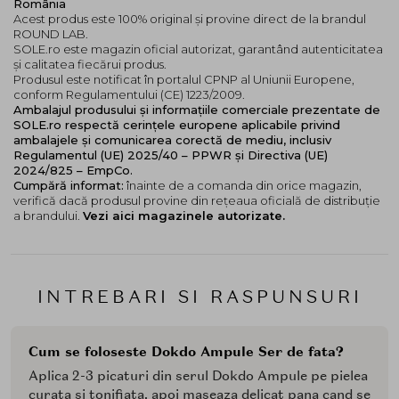
România
Acest produs este 100% original și provine direct de la brandul
ROUND LAB.
SOLE.ro este magazin oficial autorizat, garantând autenticitatea
și calitatea fiecărui produs.
Produsul este notificat în portalul CPNP al Uniunii Europene,
conform Regulamentului (CE) 1223/2009.
Ambalajul produsului și informațiile comerciale prezentate de
SOLE.ro respectă cerințele europene aplicabile privind
ambalajele și comunicarea corectă de mediu, inclusiv
Regulamentul (UE) 2025/40 – PPWR și Directiva (UE)
2024/825 – EmpCo.
Cumpără informat:
înainte de a comanda din orice magazin,
verifică dacă produsul provine din rețeaua oficială de distribuție
a brandului.
Vezi aici magazinele autorizate.
INTREBARI SI RASPUNSURI
Cum se foloseste Dokdo Ampule Ser de fata?
Aplica 2-3 picaturi din serul Dokdo Ampule pe pielea
curata si tonifiata, apoi maseaza delicat pana cand se