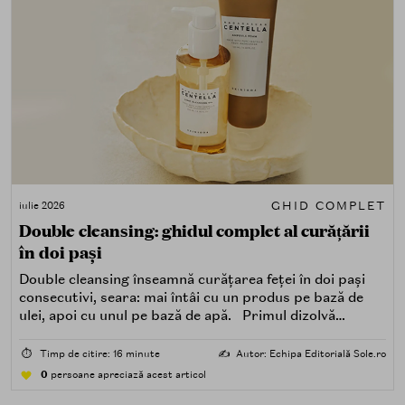
GHID COMPLET
iulie 2026
Double cleansing: ghidul complet al curățării
în doi pași
Double cleansing înseamnă curățarea feței în doi pași
consecutivi, seara: mai întâi cu un produs pe bază de
ulei, apoi cu unul pe bază de apă. Primul dizolvă
impuritățile grase — SPF, machiaj, sebum, particule de
poluare. Al doilea îndepărtează impuritățile solubile în
⏱️
Timp de citire: 16 minute
✍️
Autor: Echipa Editorială Sole.ro
apă — transpirație, praf, reziduuri.
0
persoane apreciază acest articol