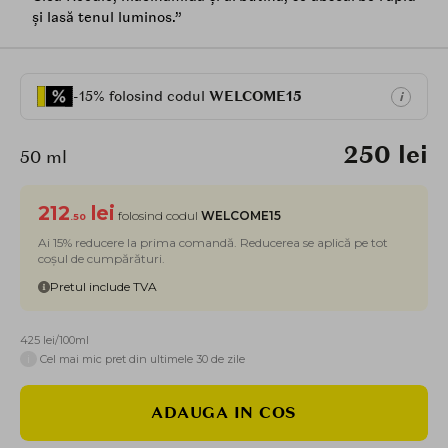
și lasă tenul luminos.”
-15% folosind codul
WELCOME15
i
250 lei
50 ml
212
lei
folosind codul
WELCOME15
.50
Ai 15% reducere la prima comandă. Reducerea se aplică pe tot
coșul de cumpărături.
Pretul include TVA
425 lei/100ml
i
Cel mai mic pret din ultimele 30 de zile
ADAUGA IN COS