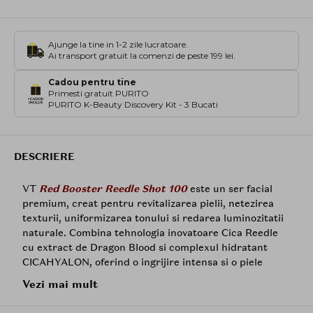
Ajunge la tine in 1-2 zile lucratoare.
Ai transport gratuit la comenzi de peste 199 lei.
Cadou pentru tine
Primesti gratuit PURITO
PURITO K-Beauty Discovery Kit - 3 Bucati
DESCRIERE
VT
Red Booster Reedle Shot 100
este un ser facial
premium, creat pentru revitalizarea pielii, netezirea
texturii, uniformizarea tonului si redarea luminozitatii
naturale. Combina tehnologia inovatoare Cica Reedle
cu extract de Dragon Blood si complexul hidratant
CICAHYALON, oferind o ingrijire intensa si o piele
vizibil mai ferma, mai supla si mai clara.
Vezi mai mult
Formula se bazeaza pe tehnologia Cica Reedle, un