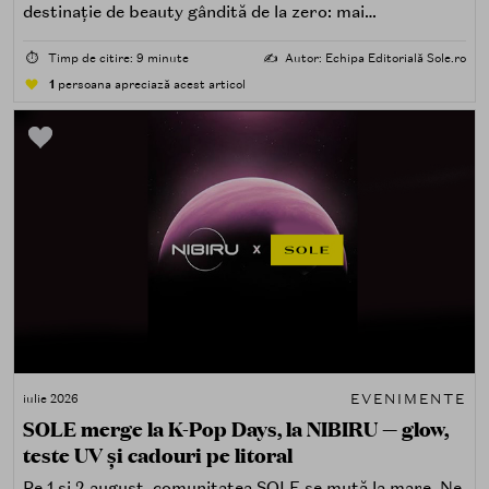
destinație de beauty gândită de la zero: mai
spectaculoasă, mai interactivă și mai aproape de felul în
care îți place, de fapt, să descoperi produse — testând,
⏱️
Timp de citire: 9 minute
✍️
Autor: Echipa Editorială Sole.ro
atingând, comparând, întrebând.
1
persoana apreciază acest articol
EVENIMENTE
iulie 2026
SOLE merge la K-Pop Days, la NIBIRU — glow,
teste UV și cadouri pe litoral
Pe 1 și 2 august, comunitatea SOLE se mută la mare. Ne