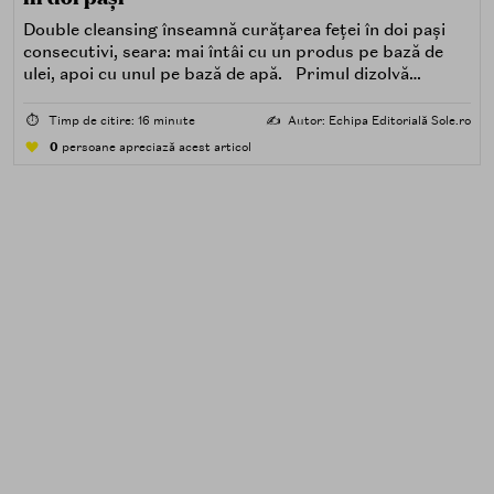
Double cleansing înseamnă curățarea feței în doi pași
consecutivi, seara: mai întâi cu un produs pe bază de
ulei, apoi cu unul pe bază de apă. Primul dizolvă
impuritățile grase — SPF, machiaj, sebum, particule de
poluare. Al doilea îndepărtează impuritățile solubile în
⏱️
Timp de citire: 16 minute
✍️
Autor: Echipa Editorială Sole.ro
apă — transpirație, praf, reziduuri.
0
persoane apreciază acest articol