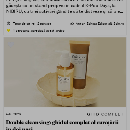
găsești cu un stand propriu în cadrul K-Pop Days, la
NIBIRU, cu trei activări gândite să te distreze și să pleci
acasă cu ceva în plus.
⏱️
Timp de citire: 12 minute
✍️
Autor: Echipa Editorială Sole.ro
1
persoana apreciază acest articol
GHID COMPLET
iulie 2026
Double cleansing: ghidul complet al curățării
în doi pași