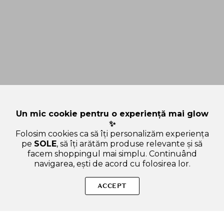
Un mic cookie pentru o experiență mai glow
✨
Folosim cookies ca să îți personalizăm experiența
pe
SOLE
, să îți arătăm produse relevante și să
facem shoppingul mai simplu. Continuând
navigarea, ești de acord cu folosirea lor.
Sperăm că ți-am răspuns la toate întrebările despre VT
COSMETICS Red Booster Reedle Shot 100 - ser de fata
ACCEPT
formulat cu niacinamida si arbutina, care contribuie la
uniformizarea tonului pielii si la estomparea petelor
pigmentare - 50 ml. Dacă ai și alte curiozități, nu ezita să ne