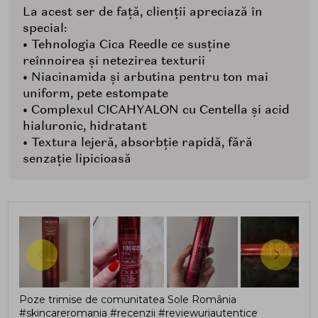
La acest ser de față, clienții apreciază în
special:
• Tehnologia Cica Reedle ce susține
reînnoirea și netezirea texturii
• Niacinamida și arbutina pentru ton mai
uniform, pete estompate
• Complexul CICAHYALON cu Centella și acid
hialuronic, hidratant
• Textura lejeră, absorbție rapidă, fără
senzație lipicioasă
Poze trimise de comunitatea Sole România
#skincareromania #recenzii #reviewuriautentice