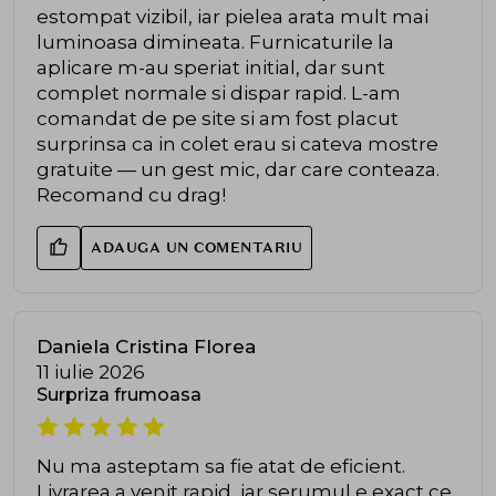
estompat vizibil, iar pielea arata mult mai
luminoasa dimineata. Furnicaturile la
aplicare m-au speriat initial, dar sunt
complet normale si dispar rapid. L-am
comandat de pe site si am fost placut
surprinsa ca in colet erau si cateva mostre
gratuite — un gest mic, dar care conteaza.
Recomand cu drag!
ADAUGA UN COMENTARIU
Daniela Cristina Florea
11 iulie 2026
Surpriza frumoasa
Nu ma asteptam sa fie atat de eficient.
Livrarea a venit rapid, iar serumul e exact ce