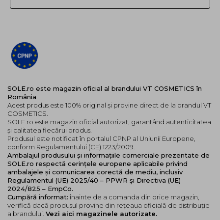
sensibil sau predispus la imperfectiuni
SOLE.ro este magazin oficial al brandului VT COSMETICS în
România
Acest produs este 100% original și provine direct de la brandul VT
COSMETICS.
SOLE.ro este magazin oficial autorizat, garantând autenticitatea
și calitatea fiecărui produs.
Produsul este notificat în portalul CPNP al Uniunii Europene,
conform Regulamentului (CE) 1223/2009.
Ambalajul produsului și informațiile comerciale prezentate de
SOLE.ro respectă cerințele europene aplicabile privind
ambalajele și comunicarea corectă de mediu, inclusiv
Regulamentul (UE) 2025/40 – PPWR și Directiva (UE)
2024/825 – EmpCo.
Cumpără informat:
înainte de a comanda din orice magazin,
verifică dacă produsul provine din rețeaua oficială de distribuție
a brandului.
Vezi aici magazinele autorizate.