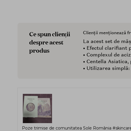
Ce spun clienții
Clienții menționează f
despre acest
La acest set de mășt
• Efectul clarifiant
produs
• Complexul de aciz
• Centella Asiatica
• Utilizarea simplă
Poze trimise de comunitatea Sole România #skincare