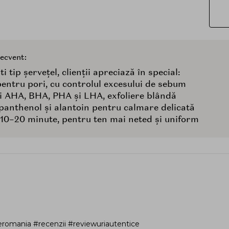
recvent:
i tip șervețel, clienții apreciază în special:
 pentru pori, cu controlul excesului de sebum
i AHA, BHA, PHA și LHA, exfoliere blândă
, panthenol și alantoin pentru calmare delicată
: 10–20 minute, pentru ten mai neted și uniform
romania #recenzii #reviewuriautentice