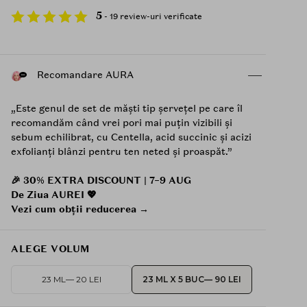
5
- 19 review-uri verificate
Recomandare AURA
„Este genul de set de măști tip șervețel pe care îl
recomandăm când vrei pori mai puțin vizibili și
sebum echilibrat, cu Centella, acid succinic și acizi
exfolianți blânzi pentru ten neted și proaspăt.”
🎉 30% EXTRA DISCOUNT | 7–9 AUG
De Ziua AUREI 💖
Vezi cum obții reducerea →
ALEGE VOLUM
23 ML
— 20 LEI
23 ML X 5 BUC
— 90 LEI