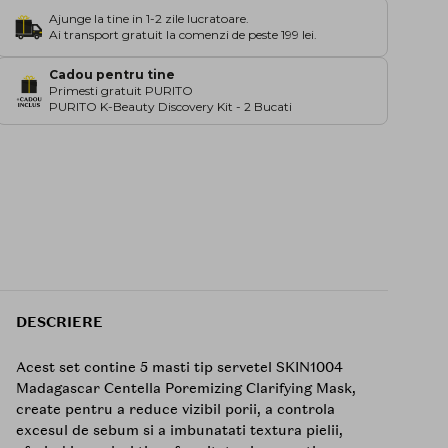
Ajunge la tine in 1-2 zile lucratoare.
Ai transport gratuit la comenzi de peste 199 lei.
Cadou pentru tine
Primesti gratuit PURITO
PURITO K-Beauty Discovery Kit - 2 Bucati
DESCRIERE
Acest set contine 5 masti tip servetel SKIN1004
Madagascar Centella Poremizing Clarifying Mask,
create pentru a reduce vizibil porii, a controla
excesul de sebum si a imbunatati textura pielii,