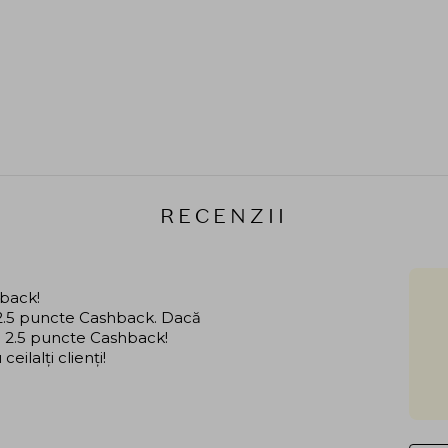
RECENZII
hback!
i 2.5 puncte Cashback. Dacă
că 2.5 puncte Cashback!
ilalți clienți!