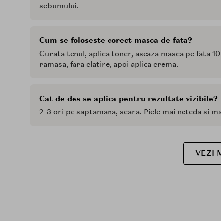
sebumului.
Cum se foloseste corect masca de fata?
Curata tenul, aplica toner, aseaza masca pe fata 
ramasa, fara clatire, apoi aplica crema.
Cat de des se aplica pentru rezultate vizibile?
2-3 ori pe saptamana, seara. Piele mai neteda si ma
VEZI 