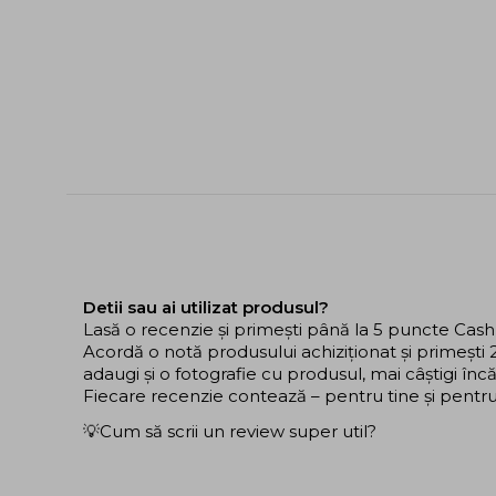
Detii sau ai utilizat produsul?
Lasă o recenzie și primești până la 5 puncte Cas
Acordă o notă produsului achiziționat și primeșt
adaugi și o fotografie cu produsul, mai câștigi în
Fiecare recenzie contează – pentru tine și pentru ce
💡Cum să scrii un review super util?