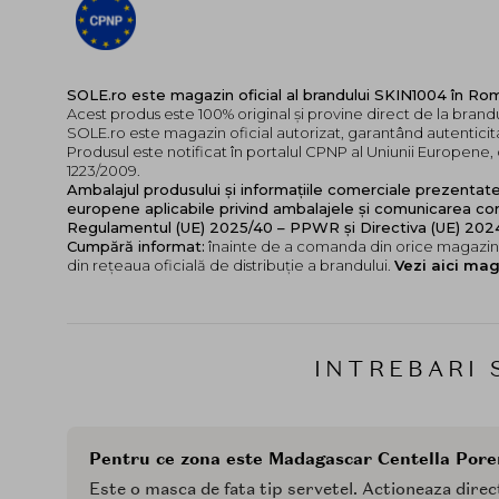
SOLE.ro este magazin oficial al brandului SKIN1004 în Ro
Acest produs este 100% original și provine direct de la brand
SOLE.ro este magazin oficial autorizat, garantând autenticita
Produsul este notificat în portalul CPNP al Uniunii Europen
1223/2009.
Ambalajul produsului și informațiile comerciale prezentat
europene aplicabile privind ambalajele și comunicarea cor
Regulamentul (UE) 2025/40 – PPWR și Directiva (UE) 20
Cumpără informat:
înainte de a comanda din orice magazin,
din rețeaua oficială de distribuție a brandului.
Vezi aici mag
INTREBARI 
Pentru ce zona este Madagascar Centella Pore
Este o masca de fata tip servetel. Actioneaza direct