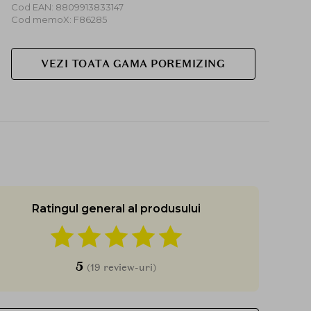
Cod EAN: 8809913833147
Cod memoX: F86285
VEZI TOATA GAMA POREMIZING
Ratingul general al produsului
5
(19 review-uri)