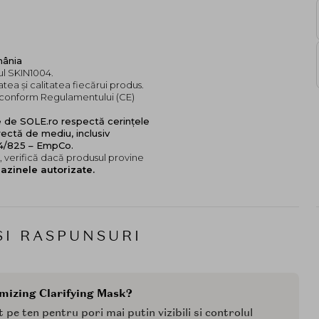
mânia
ul SKIN1004.
tea și calitatea fiecărui produs.
e, conform Regulamentului (CE)
e de SOLE.ro respectă cerințele
ectă de mediu, inclusiv
24/825 – EmpCo.
 verifică dacă produsul provine
azinele autorizate.
SI RASPUNSURI
mizing Clarifying Mask?
 pe ten pentru pori mai putin vizibili si controlul