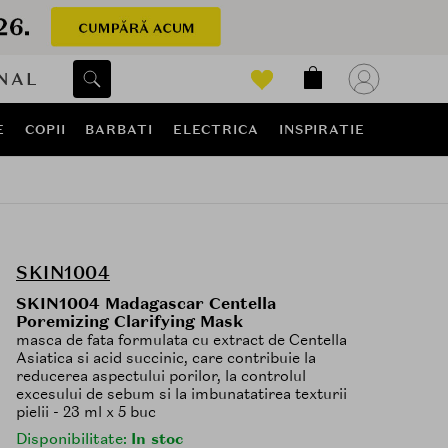
NAL
E
COPII
BARBATI
ELECTRICA
INSPIRATIE
SKIN1004
SKIN1004 Madagascar Centella
Poremizing Clarifying Mask
masca de fata formulata cu extract de Centella
Asiatica si acid succinic, care contribuie la
reducerea aspectului porilor, la controlul
excesului de sebum si la imbunatatirea texturii
pielii - 23 ml x 5 buc
Disponibilitate:
In stoc