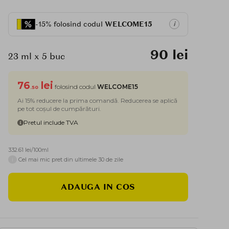
-15% folosind codul
WELCOME15
i
90 lei
23 ml x 5 buc
76
lei
folosind codul
WELCOME15
.50
Ai 15% reducere la prima comandă. Reducerea se aplică
pe tot coșul de cumpărături.
Pretul include TVA
332.61 lei/100ml
i
Cel mai mic pret din ultimele 30 de zile
ADAUGA IN COS