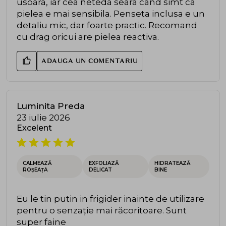
usoara, iar cea neteda seara cand simt ca
pielea e mai sensibila. Penseta inclusa e un
detaliu mic, dar foarte practic. Recomand
cu drag oricui are pielea reactiva.
ADAUGA UN COMENTARIU
Luminita Preda
23 iulie 2026
Excelent
CALMEAZĂ
EXFOLIAZĂ
HIDRATEAZĂ
ROȘEAȚA
DELICAT
BINE
Eu le tin putin in frigider inainte de utilizare
pentru o senzație mai răcoritoare. Sunt
super faine