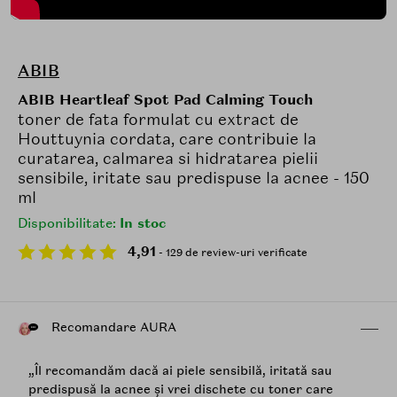
ABIB
ABIB Heartleaf Spot Pad Calming Touch
toner de fata formulat cu extract de
Houttuynia cordata, care contribuie la
curatarea, calmarea si hidratarea pielii
sensibile, iritate sau predispuse la acnee - 150
ml
Disponibilitate:
In stoc
4,91
- 129 de review-uri verificate
Recomandare AURA
„Îl recomandăm dacă ai piele sensibilă, iritată sau
predispusă la acnee și vrei dischete cu toner care