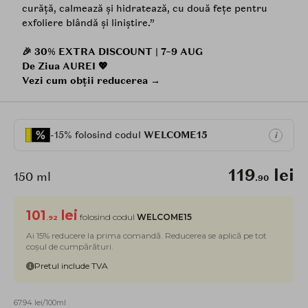
curăță, calmează și hidratează, cu două fețe pentru
exfoliere blândă și liniștire.”
🎉 30% EXTRA DISCOUNT | 7–9 AUG
De Ziua AUREI 💖
Vezi cum obții reducerea →
-15% folosind codul
WELCOME15
i
119
lei
150 ml
.90
101
lei
folosind codul
WELCOME15
.92
Ai 15% reducere la prima comandă. Reducerea se aplică pe tot
coșul de cumpărături.
Pretul include TVA
67.94 lei/100ml