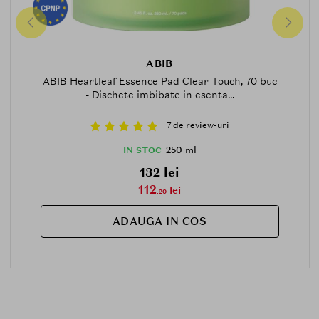
ABIB
ABIB Heartleaf Essence Pad Clear Touch, 70 buc
- Dischete imbibate in esenta...
7 de review-uri
250 ml
IN STOC
132 lei
112
lei
.20
ADAUGA IN COS