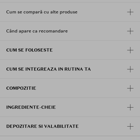
neted si mai sanatos.
Mod de utilizare
:
Cum se compară cu alte produse
Deschideti capacul, extrageti un disc folosind penseta
inclusa si stergeti delicat fata si gatul. Pentru o
Când apare ca recomandare
hidratare intensa, puteti aplica pe zone vizate timp de
5-10 minute. Dupa utilizare, inchideti bine capacul
pentru a preveni uscarea produsului.
CUM SE FOLOSESTE
CUM SE INTEGREAZA IN RUTINA TA
COMPOZITIE
INGREDIENTE-CHEIE
DEPOZITARE SI VALABILITATE