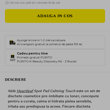
i
Cel mai mic pret din ultimele 30 de zile
ADAUGA IN COS
Ajunge la tine in 1-2 zile lucratoare.
Ai transport gratuit la comenzi de peste 199 lei.
Cadou pentru tine
Primesti gratuit PURITO
PURITO K-Beauty Discovery Kit - 3 Bucati
DESCRIERE
Abib
Heartleaf
Spot Pad Calming Touch
este un set de
dischete cosmetice pre-imbibate cu toner, concepute
pentru a curata, calma si hidrata pielea sensibila,
iritata sau predispusa la acnee. Fiecare discheta