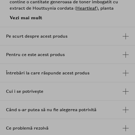
contine o cantitate generoasa de toner imbogatit cu
extract de Houttuynia cordata (
Heartleaf
), planta
provenita din zona Muntelui Jiri din Coreea de Sud.
Vezi mai mult
Extractul de
Heartleaf
, cunoscut pentru proprietatile
sale antiinflamatorii si calmante, ajuta la reducerea
Pe scurt despre acest produs
rosetii si a iritatiilor, calmand pielea sensibila si
inflamata.
Dischetele prezinta doua fete distincte care asigura o
Pentru ce este acest produs
abordare completa pentru tratarea si ingrijirea pielii,
oferind atat exfoliere blanda, cat si calmare intensa.
Întrebări la care răspunde acest produs
-Partea texturata, asemanatoare tifonului, ajuta la
exfolierea delicata a pielii, indepartand celulele moarte
si netezind textura pielii. Aceasta permite
Cui i se potrivește
ingredientelor active sa patrunda mai eficient in piele.
-Partea neteda a dischetei este conceputa pentru a
calma si linisti pielea, reducand roseata si inflamatia.
Când s-ar putea să nu fie alegerea potrivită
Abib
Heartleaf
Spot Pad Calming Touch iti ofera o
solutie rapida si eficienta pentru calmarea si
Ce problemă rezolvă
hidratarea pielii, contribuind la obtinerea unui ten mai