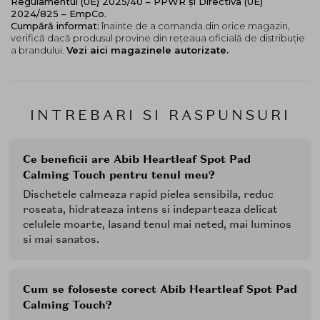
Regulamentul (UE) 2025/40 – PPWR și Directiva (UE)
2024/825 – EmpCo.
Cumpără informat:
înainte de a comanda din orice magazin,
verifică dacă produsul provine din rețeaua oficială de distribuție
a brandului.
Vezi aici magazinele autorizate.
INTREBARI SI RASPUNSURI
Ce beneficii are Abib Heartleaf Spot Pad
Calming Touch pentru tenul meu?
Dischetele calmeaza rapid pielea sensibila, reduc
roseata, hidrateaza intens si indeparteaza delicat
celulele moarte, lasand tenul mai neted, mai luminos
si mai sanatos.
Cum se foloseste corect Abib Heartleaf Spot Pad
Calming Touch?