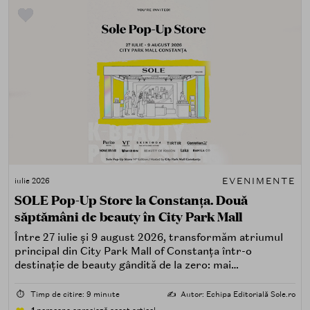
EVENIMENTE
iulie 2026
SOLE Pop-Up Store la Constanța. Două
săptămâni de beauty în City Park Mall
Între 27 iulie și 9 august 2026, transformăm atriumul
principal din City Park Mall of Constanța într-o
destinație de beauty gândită de la zero: mai
spectaculoasă, mai interactivă și mai aproape de felul în
care îți place, de fapt, să descoperi produse — testând,
⏱️
Timp de citire: 9 minute
✍️
Autor: Echipa Editorială Sole.ro
atingând, comparând, întrebând.