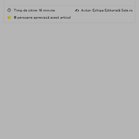
impuritățile grase — SPF, machiaj, sebum, particule de
poluare. Al doilea îndepărtează impuritățile solubile în
⏱️
Timp de citire: 16 minute
✍️
Autor: Echipa Editorială Sole.ro
apă — transpirație, praf, reziduuri.
0
persoane apreciază acest articol