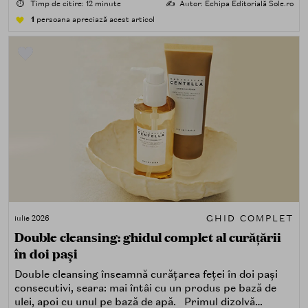
⏱️
Timp de citire: 12 minute
✍️
Autor: Echipa Editorială Sole.ro
1
persoana apreciază acest articol
GHID COMPLET
iulie 2026
Double cleansing: ghidul complet al curățării
în doi pași
Double cleansing înseamnă curățarea feței în doi pași
consecutivi, seara: mai întâi cu un produs pe bază de
ulei, apoi cu unul pe bază de apă. Primul dizolvă