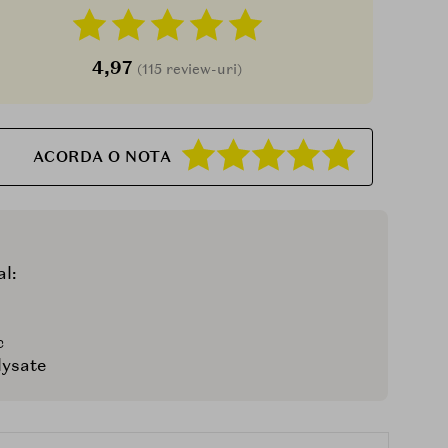
4,97
(115 review-uri)
ACORDA O NOTA
al:
c
lysate