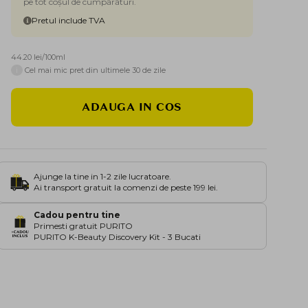
pe tot coșul de cumpărături.
Pretul include TVA
44.20 lei/100ml
i
Cel mai mic pret din ultimele 30 de zile
ADAUGA IN COS
Ajunge la tine in 1-2 zile lucratoare.
Ai transport gratuit la comenzi de peste 199 lei.
Cadou pentru tine
Primesti gratuit PURITO
PURITO K-Beauty Discovery Kit - 3 Bucati