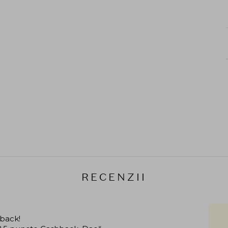
RECENZII
hback!