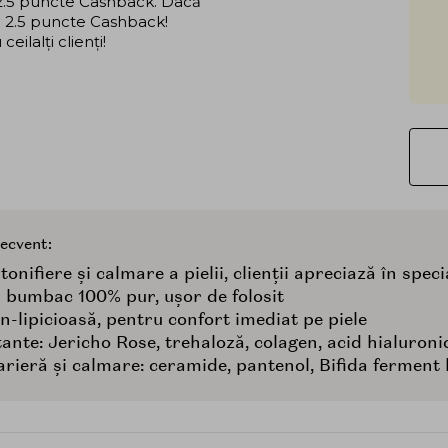
i 2.5 puncte Cashback. Dacă
că 2.5 puncte Cashback!
ilalți clienți!
recvent:
onifiere și calmare a pielii, clienții apreciază în speci
n bumbac 100% pur, ușor de folosit
n-lipicioasă, pentru confort imediat pe piele
tante: Jericho Rose, trehaloză, colagen, acid hialuroni
rieră și calmare: ceramide, pantenol, Bifida ferment 