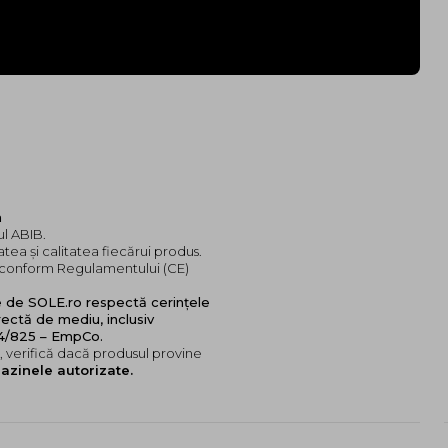
a
ul ABIB.
tea și calitatea fiecărui produs.
e, conform Regulamentului (CE)
e de SOLE.ro respectă cerințele
ectă de mediu, inclusiv
24/825 – EmpCo.
 verifică dacă produsul provine
azinele autorizate.