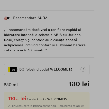
Recomandare AURA
„Îl recomandăm dacă vrei o tonifiere rapidă și
hidratare intensă: dischetele ABIB cu Jericho
Rose, colagen și peptide au o esență apoasă
nelipicioasă, oferind confort și susținând bariera
cutanată în 5–10 minute.”
-15% folosind codul
WELCOME15
i
130 lei
250 ml
110
lei
folosind codul
WELCOME15
.50
Ai 15% reducere la prima comandă. Reducerea se aplică