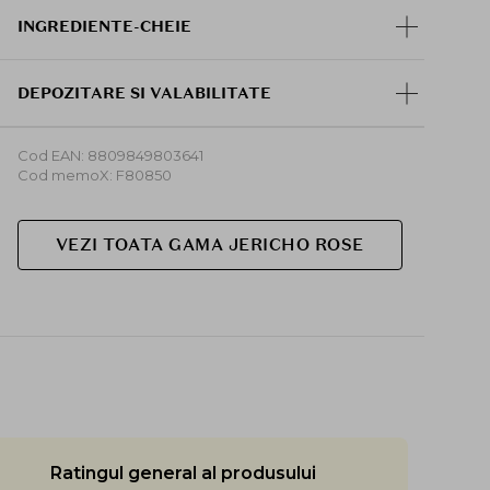
INGREDIENTE-CHEIE
DEPOZITARE SI VALABILITATE
Cod EAN: 8809849803641
Cod memoX: F80850
VEZI TOATA GAMA JERICHO ROSE
Ratingul general al produsului