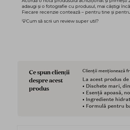
Acordă o notă produsului achiziționat și primeșt
adaugi și o fotografie cu produsul, mai câștigi în
Fiecare recenzie contează – pentru tine și pentru ce
💡Cum să scrii un review super util?
Ce spun clienții
Clienții menționează f
despre acest
La acest produs de t
• Dischete mari, di
produs
• Esență apoasă, no
• Ingrediente hidra
• Formulă pentru ba