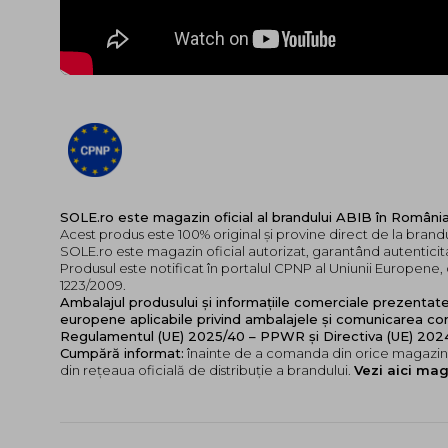
SOLE.ro este magazin oficial al brandului ABIB în Români
Acest produs este 100% original și provine direct de la brand
SOLE.ro este magazin oficial autorizat, garantând autenticita
Produsul este notificat în portalul CPNP al Uniunii Europen
1223/2009.
Ambalajul produsului și informațiile comerciale prezentat
europene aplicabile privind ambalajele și comunicarea cor
Regulamentul (UE) 2025/40 – PPWR și Directiva (UE) 20
Cumpără informat:
înainte de a comanda din orice magazin,
din rețeaua oficială de distribuție a brandului.
Vezi aici mag