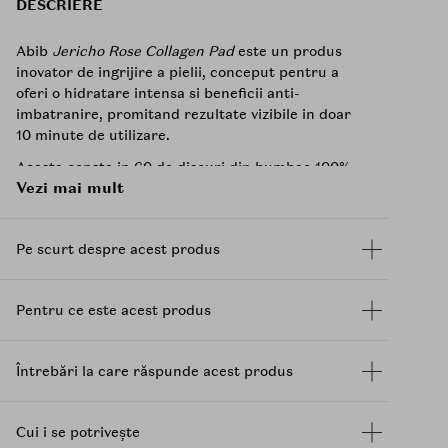
DESCRIERE
Abib
Jericho Rose Collagen Pad
este un produs
inovator de ingrijire a pielii, conceput pentru a
oferi o hidratare intensa si beneficii anti-
imbatranire, promitand rezultate vizibile in doar
10 minute de utilizare.
Acesta consta in 60 de discuri din bumbac 100%
Vezi mai mult
pur, de dimensiuni generoase (7 cm), imbibate
intr-o esenta apoasa, non-lipicioasa, imbogatita
cu ingrediente beneficie, fiind o solutie rapida si
Pe scurt despre acest produs
eficienta pentru o piele calmata, ferma si cu o
bariera cutanata intarita.
Ingrediente cheie si beneficiile lor:
Pentru ce este acest produs
Jericho Rose
:
-Contine trehaloza, care ofera o hidratare
Întrebări la care răspunde acest produs
profunda pielii
-Ajuta la imbunatatirea elasticitatii barierei
Cui i se potrivește
cutanate