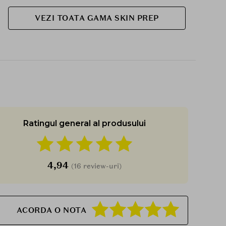
reziduurile de machiaj
Exfoliaza delicat si netezeste textura pielii
VEZI TOATA GAMA SKIN PREP
Reduce excesul de sebum si previne aparitia
imperfectiunilor
Hidrateaza si ofera un aspect proaspat si
luminos
Calmeaza pielea sensibila si reduce roseata
Imbunatateste absorbtia produselor aplicate
ulterior
Dupa curatarea tenului, foloseste penseta inclusa
pentru a lua o discheta si aplic-o pe zonele care
Ratingul general al produsului
necesita ingrijire intensa. Lasa sa actioneze timp
de 5-10 minute, apoi sterge usor intreaga fata si
tapoteaza pielea pentru a facilita absorbtia esentei
ramase. Poate fi utilizat zilnic, dimineata si seara.
4,94
(16 review-uri)
Aplica protectie solara inainte de expunerea la
soare. Dupa utilizare, inchide bine recipientul
pentru a preveni uscarea dischetelor.
Foloseste penseta pentru a extrage fiecare
ACORDA O NOTA
discheta. Pastreaza produsul in pozitie verticala
dupa deschidere. Nu agita si nu intoarce