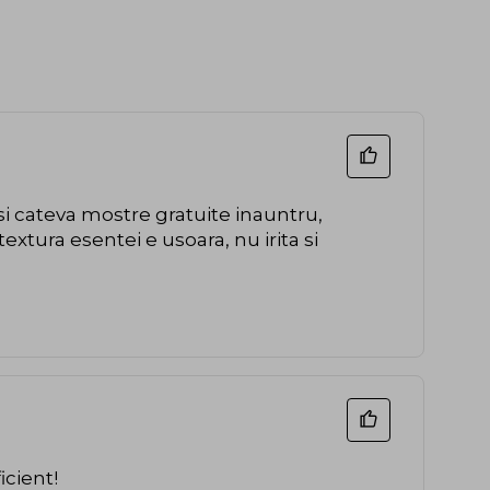
recipientul, deoarece esenta poate curge.
Atentionare!
Produsul contine
AHA
, care poate
creste sensibilitatea pielii la soare. Folositi
protectie solara, purtati haine de protectie si
limitati expunerea la soare pe durata utilizarii si
timp de o saptamana dupa.
si cateva mostre gratuite inauntru,
xtura esentei e usoara, nu irita si
icient!