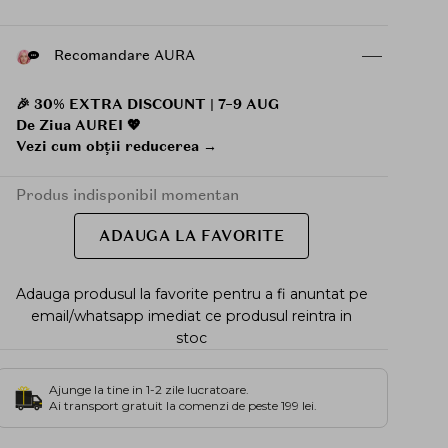
Recomandare AURA
🎉 30% EXTRA DISCOUNT | 7–9 AUG
De Ziua AUREI 💖
Vezi cum obții reducerea →
Produs indisponibil momentan
ADAUGA LA FAVORITE
Adauga produsul la favorite pentru a fi anuntat pe
email/whatsapp imediat ce produsul reintra in
stoc
Ajunge la tine in 1-2 zile lucratoare.
Ai transport gratuit la comenzi de peste 199 lei.