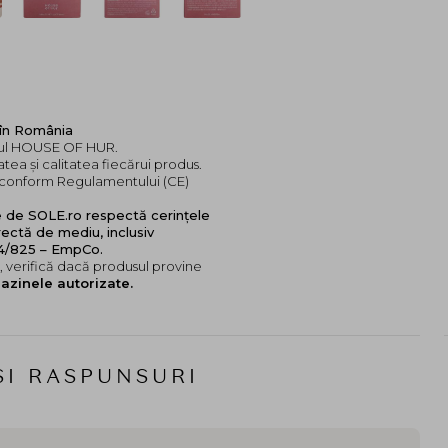
 în România
ndul HOUSE OF HUR.
tea și calitatea fiecărui produs.
e, conform Regulamentului (CE)
e de SOLE.ro respectă cerințele
ectă de mediu, inclusiv
24/825 – EmpCo.
 verifică dacă produsul provine
azinele autorizate.
SI RASPUNSURI