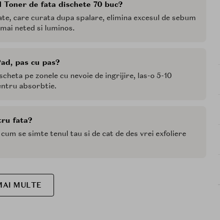
 Toner de fata dischete 70 buc?
ate, care curata dupa spalare, elimina excesul de sebum
 mai neted si luminos.
ad, pas cu pas?
scheta pe zonele cu nevoie de ingrijire, las-o 5-10
entru absorbtie.
tru fata?
e cum se simte tenul tau si de cat de des vrei exfoliere
MAI MULTE