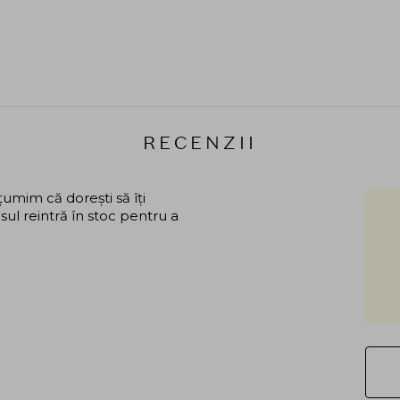
RECENZII
mim că dorești să îți
ul reintră în stoc pentru a