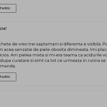
TARIU
te!
hete de vreo trei saptamani si diferenta e vizibila. Po
m acea senzatie de piele obosita dimineata. Imi pla
picios. Am pielea mixta si mi-era teama ca acidurile vo
a dupa curatare si simt ca tot ce urmeaza in rutina 
comanda.
TARIU