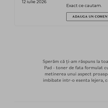
12 iulie 2026
Exact ce cautam.
ADAUGA UN COMEN
Sperăm că ți-am răspuns la t
Pad - toner de fata formulat c
metinerea unui aspect proaspa
imbibate intr-o esenta lejera, c