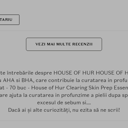
TARIU
VEZI MAI MULTE RECENZII
oate întrebările despre HOUSE OF HUR HOUSE OF H
u AHA si BHA, care contribuie la curatarea in profunz
t - 70 buc - House of Hur Clearing Skin Prep Essen
are ajuta la curatarea in profunzime a pielii dupa s
excesul de sebum si....
Dacă ai și alte curiozități, nu ezita să ne scrii!