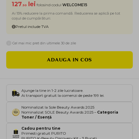
127
lei
folosind codul
WELCOME15
.50
Ai 15% reducere la prima comandă. Reducerea se aplică pe tot
coșul de cumpărături.
Pretul include TVA
i
Cel mai mic pret din ultimele 30 de zile
ADAUGA IN COS
Ajunge la tine in 1-2 zile lucratoare.
Ai transport gratuit la comenzi de peste 199 lei.
Nominalizat la Sole Beauty Awards 2025
Nominalizat SOLE Beauty Awards 2025 –
Categoria
Toner / Esență
Cadou pentru tine
Primesti gratuit PURITO
PURITO K-Beauty Discovery Kit - 3 Bucati