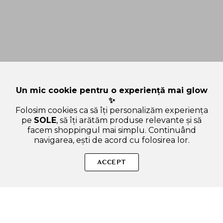
Un mic cookie pentru o experiență mai glow
✨
Folosim cookies ca să îți personalizăm experiența
pe
SOLE
, să îți arătăm produse relevante și să
facem shoppingul mai simplu. Continuând
navigarea, ești de acord cu folosirea lor.
Sperăm că ți-am răspuns la toate întrebările despre
MEDICUBE Deep Vita C Pad - toner de fata formulat cu extract
ACCEPT
de catina Vitamin Tree Water si derivati ai vitaminei C, care
contribuie la estomparea petelor pigmentare si a
imperfectiunilor - 70 buc. Dacă ai și alte curiozități, nu ezita să
ne scrii!
ADAUGA IN COS