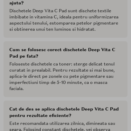
ajuta?
Dischetele Deep Vita C Pad sunt dischete textile
imbibate in vitamina C, ideala pentru uniformizarea
aspectului tenului, estomparea petelor pigmentare
si obtinerea unui ten luminos si hidratat.
Cum se folosesc corect dischetele Deep Vita C
Pad pe fata?
Foloseste dischetele ca toner: sterge delicat tenul
curatat in prealabil. Pentru rezultate si mai bune,
aplica-le direct pe zonele cu pete pigmentare sau
imperfectiuni timp de 5-10 minute, ca o masca
faciala.
Cat de des se aplica dischetele Deep Vita C Pad
pentru rezultate eficiente?
Este recomandata utilizarea zilnica, dimineata sau
seara. Folosind constant dischetele, vei observa