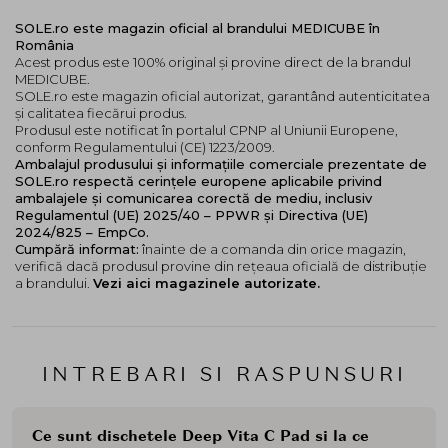
SOLE.ro este magazin oficial al brandului MEDICUBE în
România
Acest produs este 100% original și provine direct de la brandul
MEDICUBE.
SOLE.ro este magazin oficial autorizat, garantând autenticitatea
și calitatea fiecărui produs.
Produsul este notificat în portalul CPNP al Uniunii Europene,
conform Regulamentului (CE) 1223/2009.
Ambalajul produsului și informațiile comerciale prezentate de
SOLE.ro respectă cerințele europene aplicabile privind
ambalajele și comunicarea corectă de mediu, inclusiv
Regulamentul (UE) 2025/40 – PPWR și Directiva (UE)
2024/825 – EmpCo.
Cumpără informat:
înainte de a comanda din orice magazin,
verifică dacă produsul provine din rețeaua oficială de distribuție
a brandului.
Vezi aici magazinele autorizate.
INTREBARI SI RASPUNSURI
Ce sunt dischetele Deep Vita C Pad si la ce