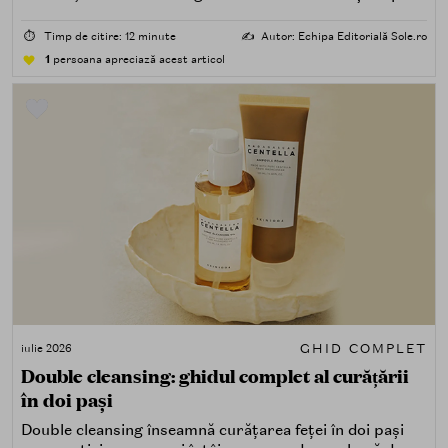
acasă cu ceva în plus.
⏱️
Timp de citire: 12 minute
✍️
Autor: Echipa Editorială Sole.ro
1
persoana apreciază acest articol
GHID COMPLET
iulie 2026
Double cleansing: ghidul complet al curățării
în doi pași
Double cleansing înseamnă curățarea feței în doi pași