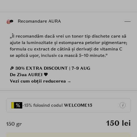
Recomandare AURA
„Îl recomandăm dacă vrei un toner tip dischete care să
ajute la luminozitate și estomparea petelor pigmentare;
formula cu extract de cătină și derivați de vitamina C
se aplică ușor, inclusiv ca mască 5–10 minute.”
🎉 30% EXTRA DISCOUNT | 7–9 AUG
De Ziua AUREI 💖
Vezi cum obții reducerea →
-15% folosind codul
WELCOME15
i
150 lei
150 gr