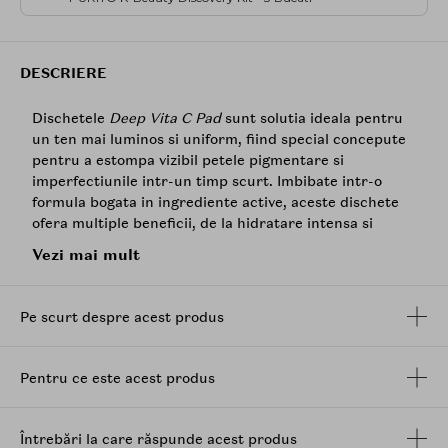
DESCRIERE
Dischetele
Deep Vita C Pad
sunt solutia ideala pentru
un ten mai luminos si uniform, fiind special concepute
pentru a estompa vizibil petele pigmentare si
imperfectiunile intr-un timp scurt. Imbibate intr-o
formula bogata in ingrediente active, aceste dischete
ofera multiple beneficii, de la hidratare intensa si
imbunatatirea elasticitatii pielii pana la reducerea
Vezi mai mult
hiperpigmentarii si prevenirea evaporarii umiditatii din
piele.
Pe scurt despre acest produs
Beneficii
Lumineaza pielea datorita ingredientelor bogate
in vitamine.
Pentru ce este acest produs
Reduce vizibil petele intunecate si
imperfectiunile.
Întrebări la care răspunde acest produs
Ingrediente principale