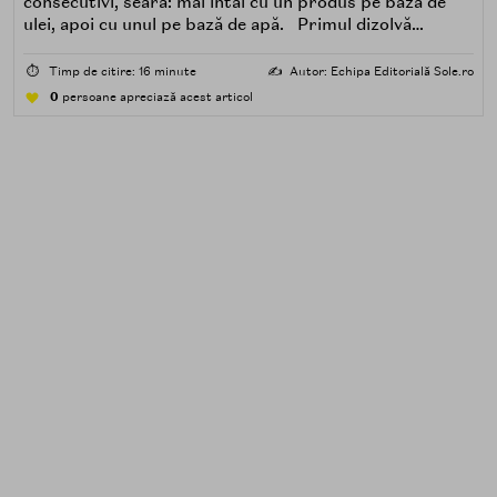
consecutivi, seara: mai întâi cu un produs pe bază de
ulei, apoi cu unul pe bază de apă. Primul dizolvă
impuritățile grase — SPF, machiaj, sebum, particule de
poluare. Al doilea îndepărtează impuritățile solubile în
⏱️
Timp de citire: 16 minute
✍️
Autor: Echipa Editorială Sole.ro
apă — transpirație, praf, reziduuri.
0
persoane apreciază acest articol