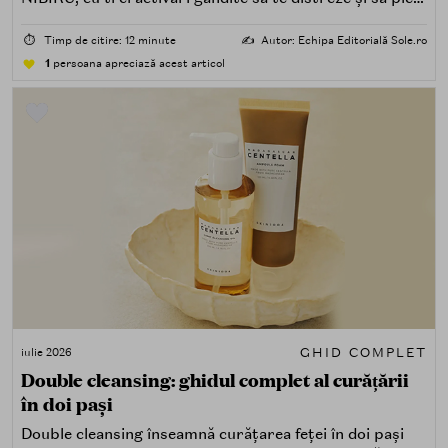
acasă cu ceva în plus.
⏱️
Timp de citire: 12 minute
✍️
Autor: Echipa Editorială Sole.ro
1
persoana apreciază acest articol
GHID COMPLET
iulie 2026
Double cleansing: ghidul complet al curățării
în doi pași
Double cleansing înseamnă curățarea feței în doi pași