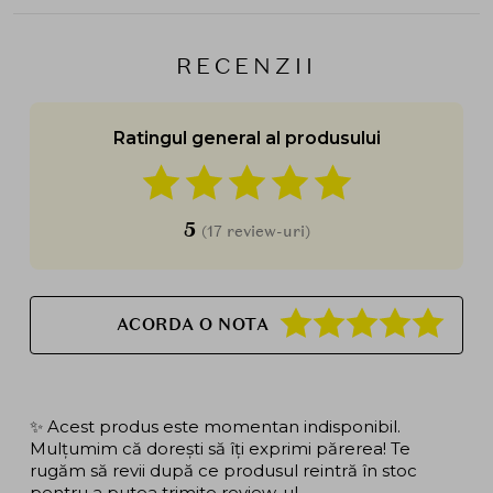
RECENZII
Ratingul general al produsului
5
(17 review-uri)
ACORDA O NOTA
✨ Acest produs este momentan indisponibil.
Mulțumim că dorești să îți exprimi părerea! Te
rugăm să revii după ce produsul reintră în stoc
pentru a putea trimite review-ul.