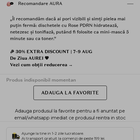
Recomandare AURA
„Îl recomandăm dacă ai pori vizibili și simți pielea mai
puțin fermă: dischetele cu Rose PDRN hidratează,
netezesc și tonifiază, putând fi folosite ca mini-mască 5
minute sau ca toner.”
🎉 30% EXTRA DISCOUNT | 7–9 AUG
De Ziua AUREI 💖
Vezi cum obții reducerea →
Produs indisponibil momentan
ADAUGA LA FAVORITE
Adauga produsul la favorite pentru a fi anuntat pe
email/whatsapp imediat ce produsul reintra in stoc
Ajunge la tine in 1-2 zile lucratoare.
Ai transport gratuit la comenzi de peste 199 lei.