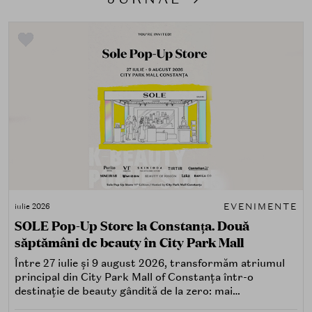
EVENIMENTE
iulie 2026
SOLE Pop-Up Store la Constanța. Două
săptămâni de beauty în City Park Mall
Între 27 iulie și 9 august 2026, transformăm atriumul
principal din City Park Mall of Constanța într-o
destinație de beauty gândită de la zero: mai
spectaculoasă, mai interactivă și mai aproape de felul în