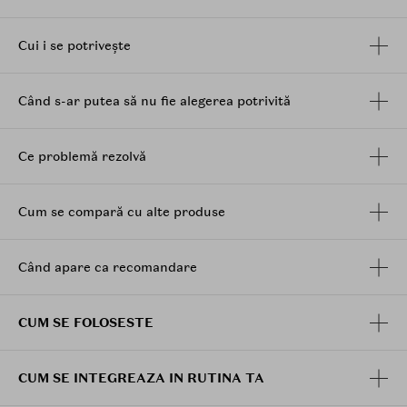
patrata cu margini rotunjite permit aplicarea comoda
pe obraji, frunte sau barbie.
Cui i se potrivește
Pot fi folosite ca mini-masca locala, pentru aproximativ
5 minute, sau ca discheta de tonifiere, prin tapotare si
stergere delicata.
Când s-ar putea să nu fie alegerea potrivită
Beneficii:
Ajuta la imbunatatirea aspectului porilor.
Ce problemă rezolvă
Sustine fermitatea si elasticitatea pielii.
Ofera hidratare si o senzatie de piele mai neteda.
Contribuie la uniformizarea texturii pielii.
Cum se compară cu alte produse
Poate fi folosit ca mini-masca locala sau ca pad
de tonifiere.
Are format generos, cu margini rotunjite, pentru
Când apare ca recomandare
aderenta confortabila.
Include penseta pentru utilizare igienica.
CUM SE FOLOSESTE
CUM SE INTEGREAZA IN RUTINA TA