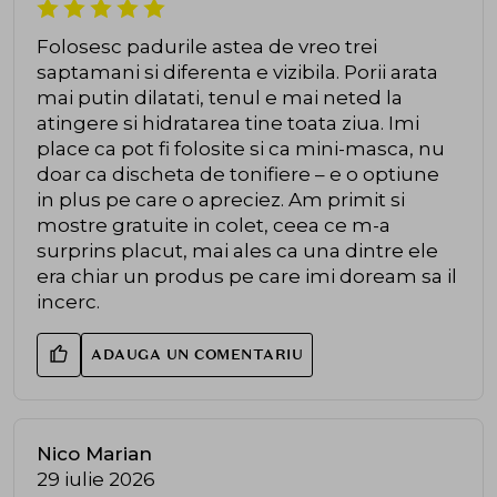
Folosesc padurile astea de vreo trei
saptamani si diferenta e vizibila. Porii arata
mai putin dilatati, tenul e mai neted la
atingere si hidratarea tine toata ziua. Imi
place ca pot fi folosite si ca mini-masca, nu
doar ca discheta de tonifiere – e o optiune
in plus pe care o apreciez. Am primit si
mostre gratuite in colet, ceea ce m-a
surprins placut, mai ales ca una dintre ele
era chiar un produs pe care imi doream sa il
incerc.
ADAUGA UN COMENTARIU
Nico Marian
29 iulie 2026