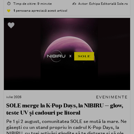
care îți place, de fapt, să descoperi produse — testând,
⏱️
Timp de citire: 9 minute
✍️
Autor: Echipa Editorială Sole.ro
atingând, comparând, întrebând.
1
persoana apreciază acest articol
EVENIMENTE
iulie 2026
SOLE merge la K-Pop Days, la NIBIRU — glow,
teste UV și cadouri pe litoral
Pe 1 și 2 august, comunitatea SOLE se mută la mare. Ne
găsești cu un stand propriu în cadrul K-Pop Days, la
NIBIRU, cu trei activări gândite să te distreze și să pleci