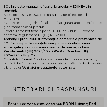
SOLE.ro este magazin oficial al brandului MEDIHEAL în
România
Acest produs este 100% original și provine direct de la brandul
MEDIHEAL.
SOLE.ro este magazin oficial autorizat, garantând autenticitatea
și calitatea fiecărui produs.
Produsul este notificat în portalul CPNP al Uniunii Europene,
conform Regulamentului (CE) 1223/2009.
Ambalajul produsului și informațiile comerciale prezentate de
SOLE.ro respectă cerințele europene aplicabile privind
ambalajele și comunicarea corectă de mediu, inclusiv
Regulamentul (UE) 2025/40 – PPWR și Directiva (UE)
2024/825 – EmpCo.
Cumpără informat:
înainte de a comanda din orice magazin,
verifică dacă produsul provine din rețeaua oficială de distribuție
a brandului.
Vezi aici magazinele autorizate.
INTREBARI SI RASPUNSURI
Pentru ce zona este destinat PDRN Lifting Pad