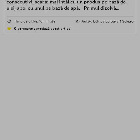
consecutivi, seara: mai întâi cu un produs pe bază de
ulei, apoi cu unul pe bază de apă. Primul dizolvă
impuritățile grase — SPF, machiaj, sebum, particule de
poluare. Al doilea îndepărtează impuritățile solubile în
⏱️
Timp de citire: 16 minute
✍️
Autor: Echipa Editorială Sole.ro
apă — transpirație, praf, reziduuri.
0
persoane apreciază acest articol