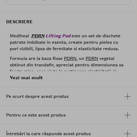
DESCRIERE
Mediheal
PDRN
Lifting Pad
este un set de dischete
patrate imbibate in esenta, create pentru pielea cu
pori vizibili, lipsa de fermitate si elasticitate redusa.
Formula are la baza Rose
PDRN
, un
PDRN
vegetal
obtinut din trandafir, apreciat pentru dimensiunea sa
foarte mica, care ajuta la sustinerea elasticitatii, la
Vezi mai mult
revitalizarea pielii si la imbunatatirea aspectului
porilor. Datorita tehnologiei folosite, ingredientele
active sunt dispersate in particule fine, pentru o
Pe scurt despre acest produs
absorbtie mai rapida si o aplicare uniforma.
Dischetele ajuta la imbunatatirea aspectului porilor din
zona obrajilor si zona T, oferind o senzatie de piele mai
Pentru ce este acest produs
tonifiata, mai neteda si mai bine hidratata. Textura
padului adera usor pe piele, inclusiv pe zonele curbate
ale fetei, iar dimensiunea generoasa de 67 mm si forma
Întrebări la care răspunde acest produs