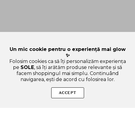
Un mic cookie pentru o experiență mai glow
✨
Folosim cookies ca să îți personalizăm experiența
pe
SOLE
, să îți arătăm produse relevante și să
facem shoppingul mai simplu. Continuând
navigarea, ești de acord cu folosirea lor.
Sperăm că ți-am răspuns la toate întrebările despre
MEDIHEAL PDRN Lifting Pad, 100 buc - toner de fata formulat
ACCEPT
cu Rose PDRN, care contribuie la imbunatatirea aspectului
porilor si la mentinerea hidratarii pielii. Dacă ai și alte
curiozități, nu ezita să ne scrii!
ADAUGA IN COS
SOLE – beauty fără zgomot.