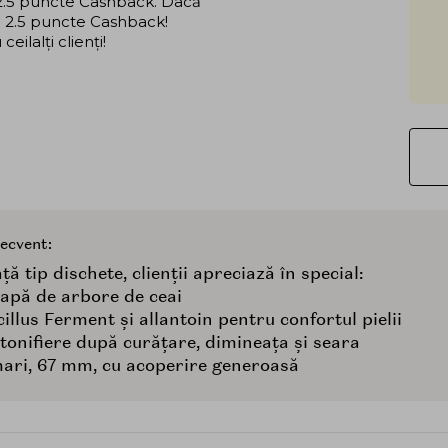
i 2.5 puncte Cashback. Dacă
că 2.5 puncte Cashback!
ilalți clienți!
recvent:
ță tip dischete, clienții apreciază în special:
i apă de arbore de ceai
illus Ferment și allantoin pentru confortul pielii
 tonifiere după curățare, dimineața și seara
mari, 67 mm, cu acoperire generoasă