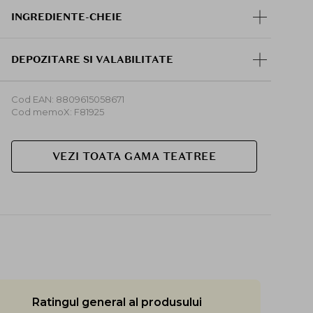
INGREDIENTE-CHEIE
DEPOZITARE SI VALABILITATE
Cod EAN: 8809615058671
Cod memoX: F81925
VEZI TOATA GAMA TEATREE
Ratingul general al produsului