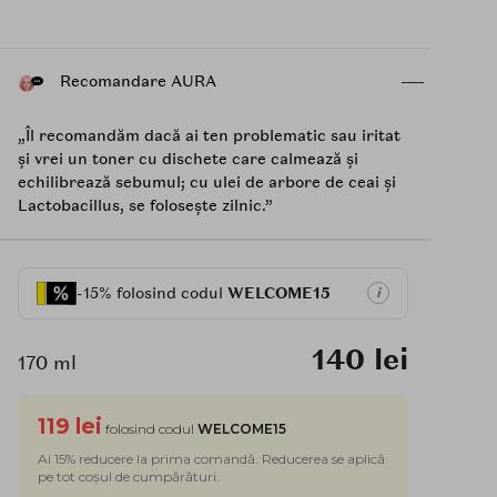
Recomandare AURA
„Îl recomandăm dacă ai ten problematic sau iritat
și vrei un toner cu dischete care calmează și
echilibrează sebumul; cu ulei de arbore de ceai și
Lactobacillus, se folosește zilnic.”
-15% folosind codul
WELCOME15
i
140 lei
170 ml
119 lei
folosind codul
WELCOME15
Ai 15% reducere la prima comandă. Reducerea se aplică
pe tot coșul de cumpărături.