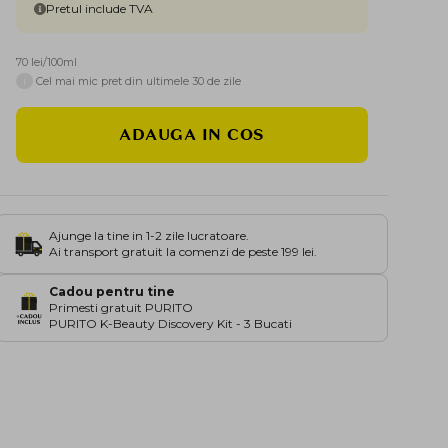
Pretul include TVA
70 lei/100ml
i
Cel mai mic pret din ultimele 30 de zile
ADAUGA IN COS
Ajunge la tine in 1-2 zile lucratoare.
Ai transport gratuit la comenzi de peste 199 lei.
Cadou pentru tine
Primesti gratuit PURITO
PURITO K-Beauty Discovery Kit - 3 Bucati