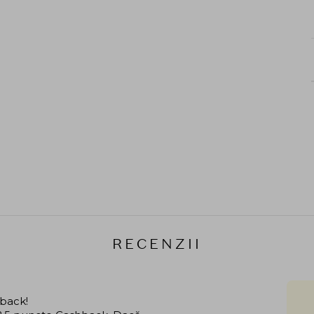
RECENZII
hback!