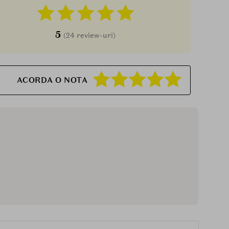
5
(24 review-uri)
ACORDA O NOTA