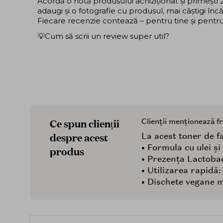
Acordă o notă produsului achiziționat și primeșt
adaugi și o fotografie cu produsul, mai câștigi în
Fiecare recenzie contează – pentru tine și pentru ce
💡Cum să scrii un review super util?
Ce spun clienții
Clienții menționează f
despre acest
La acest toner de fa
• Formula cu ulei ș
produs
• Prezența Lactobac
• Utilizarea rapidă:
• Dischete vegane 