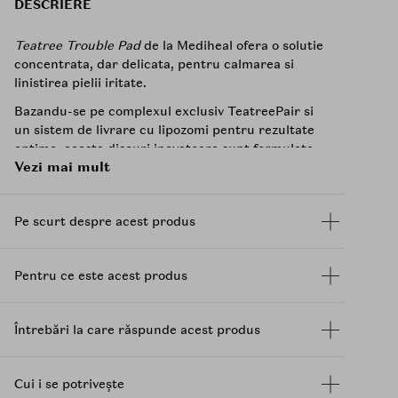
DESCRIERE
Teatree Trouble Pad
de la Mediheal ofera o solutie
concentrata, dar delicata, pentru calmarea si
linistirea pielii iritate.
Bazandu-se pe complexul exclusiv TeatreePair si
un sistem de livrare cu lipozomi pentru rezultate
optime, aceste discuri inovatoare sunt formulate
Vezi mai mult
cu ingrediente active precum uleiul de arbore de
ceai din Insula Jeju si Lactobacillus, procesate
prin extractie la rece timp de 200 de ore pentru a
Pe scurt despre acest produs
crea Tea Tree Calming Biome, care este apoi
microparticulat si incapsulat in lipozomi.
Fabricate din fibre vegane, discurile au o
Pentru ce este acest produs
dimensiune generoasa de 67mm cu colturi
rotunjite, asigurand o acoperire larga si o potrivire
perfecta pe piele. Efectele lor calmante,
Întrebări la care răspunde acest produs
echilibrante si linistitoare sunt dovedite clinic, cu
rezultate impresionante: o reducere cu 24% a
glandelor sebacee active dupa 4 saptamani de
Cui i se potrivește