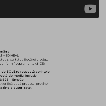
omânia
dul MEDIHEAL.
tea și calitatea fiecărui produs.
e, conform Regulamentului (CE)
e de SOLE.ro respectă cerințele
ectă de mediu, inclusiv
24/825 – EmpCo.
 verifică dacă produsul provine
azinele autorizate.