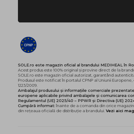
SOLE.ro este magazin oficial al brandului MEDIHEAL în R
Acest produs este 100% original și provine direct de la bran
SOLE.ro este magazin oficial autorizat, garantând autenticita
Produsul este notificat în portalul CPNP al Uniunii Europen
1223/2009.
Ambalajul produsului și informațiile comerciale prezentat
europene aplicabile privind ambalajele și comunicarea cor
Regulamentul (UE) 2025/40 – PPWR și Directiva (UE) 20
Cumpără informat:
înainte de a comanda din orice magazin,
din rețeaua oficială de distribuție a brandului.
Vezi aici mag