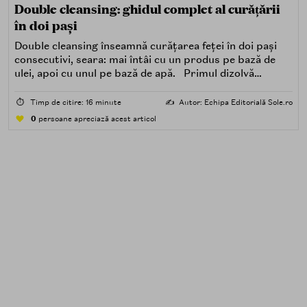
Double cleansing: ghidul complet al curățării
în doi pași
Double cleansing înseamnă curățarea feței în doi pași
consecutivi, seara: mai întâi cu un produs pe bază de
ulei, apoi cu unul pe bază de apă. Primul dizolvă
impuritățile grase — SPF, machiaj, sebum, particule de
poluare. Al doilea îndepărtează impuritățile solubile în
⏱️
Timp de citire: 16 minute
✍️
Autor: Echipa Editorială Sole.ro
apă — transpirație, praf, reziduuri.
0
persoane apreciază acest articol