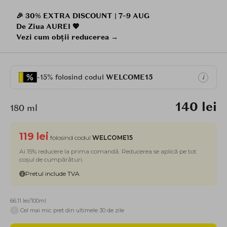
🎉 30% EXTRA DISCOUNT | 7–9 AUG
De Ziua AUREI 💖
Vezi cum obții reducerea →
-15% folosind codul
WELCOME15
i
140 lei
180 ml
119 lei
folosind codul
WELCOME15
Ai 15% reducere la prima comandă. Reducerea se aplică pe tot
coșul de cumpărături.
Pretul include TVA
66.11 lei/100ml
i
Cel mai mic pret din ultimele 30 de zile