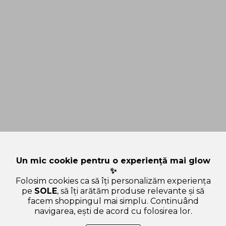
Un mic cookie pentru o experiență mai glow
✨
Folosim cookies ca să îți personalizăm experiența
pe
SOLE
, să îți arătăm produse relevante și să
facem shoppingul mai simplu. Continuând
navigarea, ești de acord cu folosirea lor.
Sperăm că ți-am răspuns la toate întrebările despre