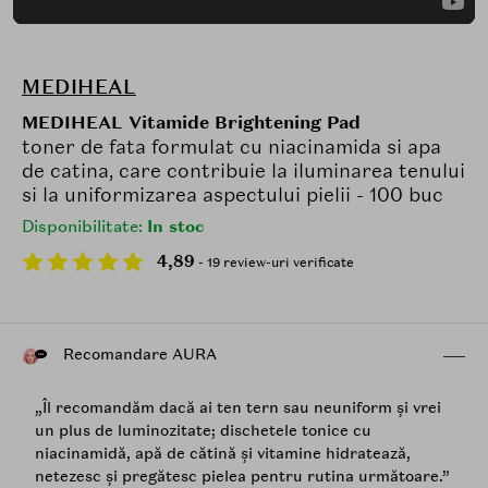
MEDIHEAL
MEDIHEAL Vitamide Brightening Pad
toner de fata formulat cu niacinamida si apa
de catina, care contribuie la iluminarea tenului
si la uniformizarea aspectului pielii - 100 buc
Disponibilitate:
In stoc
4,89
- 19 review-uri verificate
Recomandare AURA
„Îl recomandăm dacă ai ten tern sau neuniform și vrei
un plus de luminozitate; dischetele tonice cu
niacinamidă, apă de cătină și vitamine hidratează,
netezesc și pregătesc pielea pentru rutina următoare.”