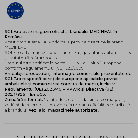
SOLE.ro este magazin oficial al brandului MEDIHEAL în
România
Acest produs este 100% original și provine direct de la brandul
MEDIHEAL.
SOLE.ro este magazin oficial autorizat, garantând autenticitatea
și calitatea fiecărui produs.
Produsul este notificat în portalul CPNP al Uniunii Europene,
conform Regulamentului (CE) 1223/2009.
Ambalajul produsului și informațiile comerciale prezentate de
SOLE.ro respectă cerințele europene aplicabile privind
ambalajele și comunicarea corectă de mediu, inclusiv
Regulamentul (UE) 2025/40 – PPWR și Directiva (UE)
2024/825 – EmpCo.
Cumpără informat:
înainte de a comanda din orice magazin,
verifică dacă produsul provine din rețeaua oficială de distribuție
a brandului.
Vezi aici magazinele autorizate.
INTREBARI SI RASPUNSURI