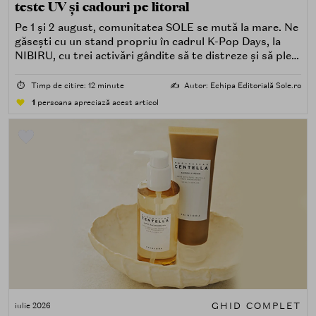
teste UV și cadouri pe litoral
Pe 1 și 2 august, comunitatea SOLE se mută la mare. Ne
găsești cu un stand propriu în cadrul K-Pop Days, la
NIBIRU, cu trei activări gândite să te distreze și să pleci
acasă cu ceva în plus.
⏱️
Timp de citire: 12 minute
✍️
Autor: Echipa Editorială Sole.ro
1
persoana apreciază acest articol
GHID COMPLET
iulie 2026