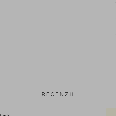
RECENZII
hback!