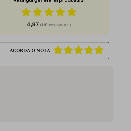
Ratingul general al produsului
4,97
(116 review-uri)
ACORDA O NOTA