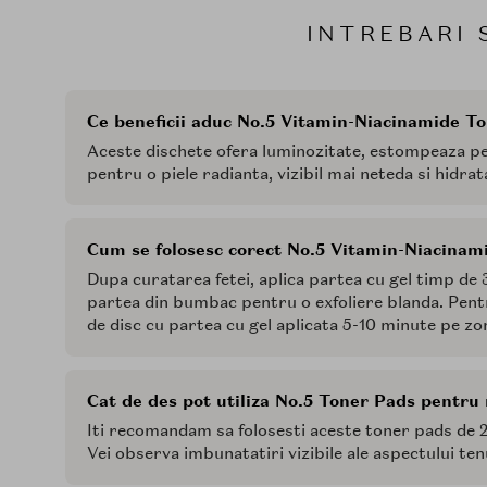
INTREBARI 
Ce beneficii aduc No.5 Vitamin-Niacinamide T
Aceste dischete ofera luminozitate, estompeaza pe
pentru o piele radianta, vizibil mai neteda si hidra
Cum se folosesc corect No.5 Vitamin-Niacinam
Dupa curatarea fetei, aplica partea cu gel timp de 
partea din bumbac pentru o exfoliere blanda. Pent
de disc cu partea cu gel aplicata 5-10 minute pe zon
Cat de des pot utiliza No.5 Toner Pads pentru r
Iti recomandam sa folosesti aceste toner pads de 
Vei observa imbunatatiri vizibile ale aspectului ten