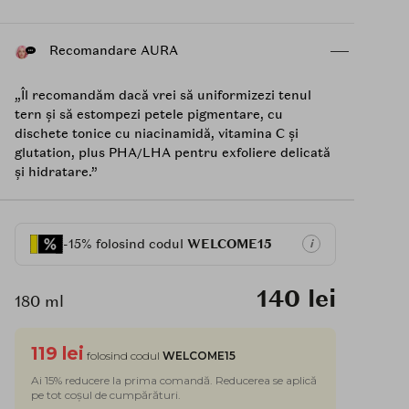
Recomandare AURA
„Îl recomandăm dacă vrei să uniformizezi tenul
tern și să estompezi petele pigmentare, cu
dischete tonice cu niacinamidă, vitamina C și
glutation, plus PHA/LHA pentru exfoliere delicată
și hidratare.”
-15% folosind codul
WELCOME15
i
140 lei
180 ml
119 lei
folosind codul
WELCOME15
Ai 15% reducere la prima comandă. Reducerea se aplică
pe tot coșul de cumpărături.