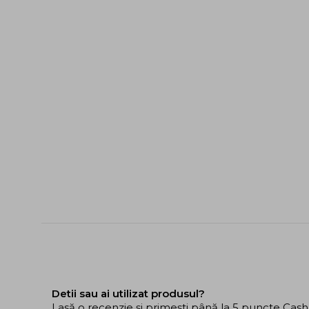
Detii sau ai utilizat produsul?
Lasă o recenzie și primești până la 5 puncte Cas