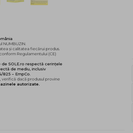
omânia
ndul NUMBUZIN.
tea și calitatea fiecărui produs.
e, conform Regulamentului (CE)
e de SOLE.ro respectă cerințele
ectă de mediu, inclusiv
24/825 – EmpCo.
 verifică dacă produsul provine
azinele autorizate.