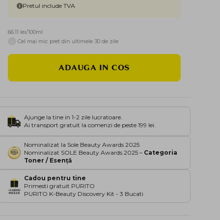
Pretul include TVA
66.11 lei/100ml
i
Cel mai mic pret din ultimele 30 de zile
ADAUGA IN COS
Ajunge la tine in 1-2 zile lucratoare.
Ai transport gratuit la comenzi de peste 199 lei.
Nominalizat la Sole Beauty Awards 2025
Nominalizat SOLE Beauty Awards 2025 –
Categoria
Toner / Esență
Cadou pentru tine
Primesti gratuit PURITO
PURITO K-Beauty Discovery Kit - 3 Bucati