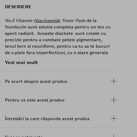
DESCRIERE
No.5 Vitamin-
Niacinamide
Toner Pads
de la
Numbuzin sunt solutia completa pentru un ten cu
apect radiant. Aceaste dischete sunt create cu
precizie pentru a combate petele pigmentare,
tenul tern si neuniform, pentru ca tu sa te bucuri
de o piele fara imperfectiuni, cu o stare generala
imbunatatita si rezultate vizibile in doar cateva
Vezi mai mult
saptamani.
Ingredientele vedeta din aceasta formula sunt
Pe scurt despre acest produs
niacinamida
,
vitamina C
si glutationul - un
antioxidant puternic.
Niacinamida
ajuta la
reducerea petelor pigmentare si a porilor dilatati,
Pentru ce este acest produs
oferind pielii tale un aspect uniform.
Vitamina C
stimuleaza productia de
colagen
, pentru o piele
ferma si elastica. Glutationul, vedeta acestui
Întrebări la care răspunde acest produs
produs, actioneaza ca un antioxidant potent,
protejand pielea de radicalii liberi si reducand
petele pigmentare.