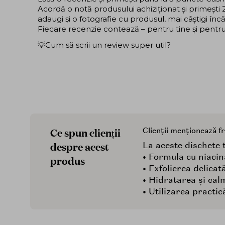
Acordă o notă produsului achiziționat și primeșt
adaugi și o fotografie cu produsul, mai câștigi în
Fiecare recenzie contează – pentru tine și pentru ce
💡Cum să scrii un review super util?
Ce spun clienții
Clienții menționează f
despre acest
La aceste dischete t
• Formula cu niacin
produs
• Exfolierea delica
• Hidratarea și cal
• Utilizarea practi