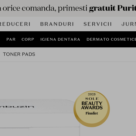
REDUCERI
BRANDURI
SERVICII
JUR
J
PAR
CORP
IGIENA DENTARA
DERMATO COSMETIC
TONER PADS
2025
Finalist