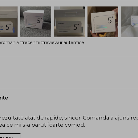
romania #recenzii #reviewuriautentice
ente
ezultate atat de rapide, sincer. Comanda a ajuns rep
eea ce mi s-a parut foarte comod.