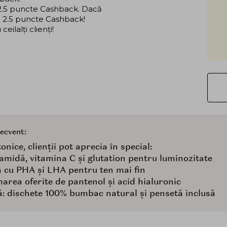
i 2.5 puncte Cashback. Dacă
că 2.5 puncte Cashback!
ilalți clienți!
recvent:
onice, clienții pot aprecia în special:
amidă, vitamina C și glutation pentru luminozitate
tă cu PHA și LHA pentru ten mai fin
marea oferite de pantenol și acid hialuronic
că: dischete 100% bumbac natural și pensetă inclusă