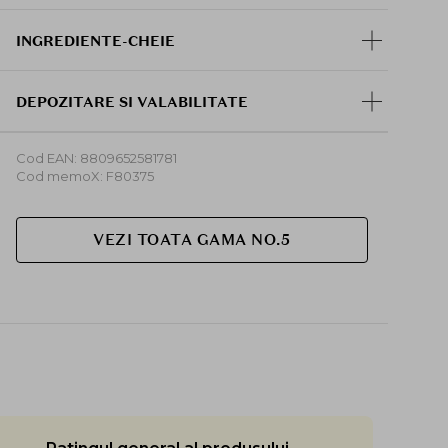
zona dorita timp de 5-10 minute.
INGREDIENTE-CHEIE
DEPOZITARE SI VALABILITATE
Cod EAN: 8809652581781
Cod memoX: F80375
VEZI TOATA GAMA NO.5