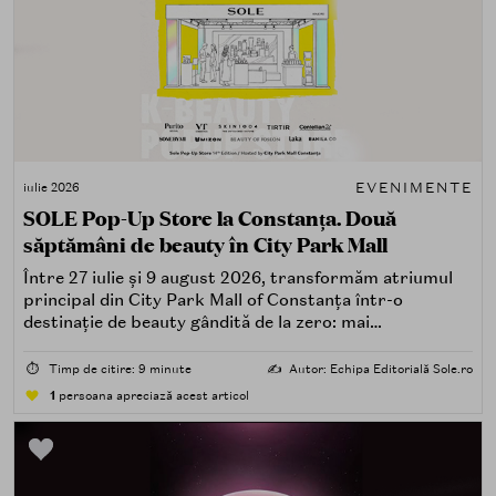
EVENIMENTE
iulie 2026
SOLE Pop-Up Store la Constanța. Două
săptămâni de beauty în City Park Mall
Între 27 iulie și 9 august 2026, transformăm atriumul
principal din City Park Mall of Constanța într-o
destinație de beauty gândită de la zero: mai
spectaculoasă, mai interactivă și mai aproape de felul în
care îți place, de fapt, să descoperi produse — testând,
⏱️
Timp de citire: 9 minute
✍️
Autor: Echipa Editorială Sole.ro
atingând, comparând, întrebând.
1
persoana apreciază acest articol