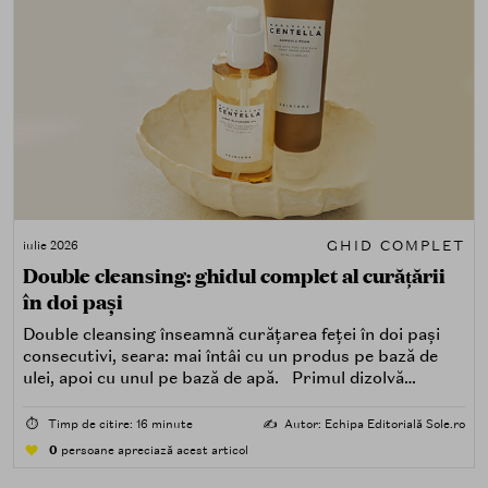
GHID COMPLET
iulie 2026
Double cleansing: ghidul complet al curățării
în doi pași
Double cleansing înseamnă curățarea feței în doi pași
consecutivi, seara: mai întâi cu un produs pe bază de
ulei, apoi cu unul pe bază de apă. Primul dizolvă
impuritățile grase — SPF, machiaj, sebum, particule de
poluare. Al doilea îndepărtează impuritățile solubile în
⏱️
Timp de citire: 16 minute
✍️
Autor: Echipa Editorială Sole.ro
apă — transpirație, praf, reziduuri.
0
persoane apreciază acest articol