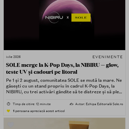
EVENIMENTE
iulie 2026
SOLE merge la K-Pop Days, la NIBIRU — glow,
teste UV și cadouri pe litoral
Pe 1 și 2 august, comunitatea SOLE se mută la mare. Ne
găsești cu un stand propriu în cadrul K-Pop Days, la
NIBIRU, cu trei activări gândite să te distreze și să pleci
acasă cu ceva în plus.
⏱️
Timp de citire: 12 minute
✍️
Autor: Echipa Editorială Sole.ro
1
persoana apreciază acest articol