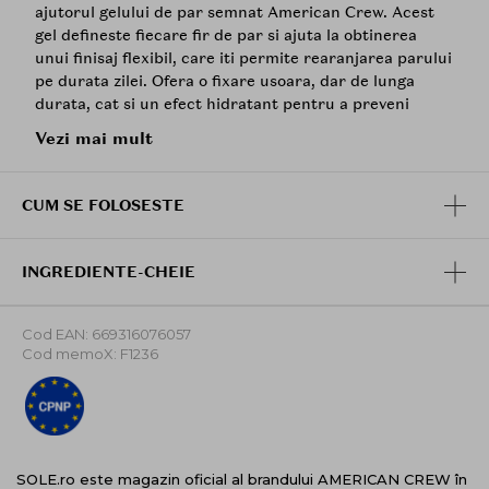
ajutorul gelului de par semnat American Crew. Acest
gel defineste fiecare fir de par si ajuta la obtinerea
unui finisaj flexibil, care iti permite rearanjarea parului
pe durata zilei. Ofera o fixare usoara, dar de lunga
durata, cat si un efect hidratant pentru a preveni
deteriorarea parului. Acest fel ingroasa firul de par si ii
Vezi mai mult
imbunatateste textura si stralucirea, fara sa-l incarce.
Mod de utilizare
: Se ia o cantitate de produs in palme
CUM SE FOLOSESTE
si se distribuie pe parul umed sau uscat, aranjand
dupa preferinte.
INGREDIENTE-CHEIE
Cod EAN: 669316076057
Cod memoX: F1236
SOLE.ro este magazin oficial al brandului AMERICAN CREW în