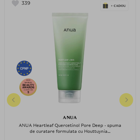
339
2025
CLEANSER-2025
2
ANUA
ANUA Heartleaf Quercetinol Pore Deep - spuma
de curatare formulata cu Houttuynia...