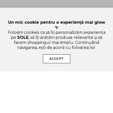
Un mic cookie pentru o experiență mai glow
✨
Folosim cookies ca să îți personalizăm experiența
pe
SOLE
, să îți arătăm produse relevante și să
facem shoppingul mai simplu. Continuând
navigarea, ești de acord cu folosirea lor.
Sperăm că ți-am răspuns la toate întrebările despre American
Crew Light Hold Styling Gel de par pentru fixare usoara -
ACCEPT
Hidratare si stralucire naturala, 250 ml. Dacă ai și alte
curiozități, nu ezita să ne scrii!
ADAUGA IN COS
SOLE – beauty fără zgomot.
Produse autentice, conforme UE, alese responsabil.
Categorii Produse