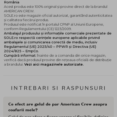
România
Acest produs este 100% original și provine direct de la brandul
AMERICAN CREW.
SOLE.ro este magazin oficial autorizat, garantând autenticitatea
și calitatea fiecărui produs.
Produsul este notificat în portalul CPNP al Uniunii Europene,
conform Regulamentului (CE) 1223/2009.
Ambalajul produsului și informațiile comerciale prezentate de
SOLE.ro respectă cerințele europene aplicabile privind
ambalajele și comunicarea corectă de mediu, inclusiv
Regulamentul (UE) 2025/40 – PPWR și Directiva (UE)
2024/825 – EmpCo.
Cumpără informat:
înainte de a comanda din orice magazin,
verifică dacă produsul provine din rețeaua oficială de distribuție
a brandului.
Vezi aici magazinele autorizate.
INTREBARI SI RASPUNSURI
Ce efect are gelul de par American Crew asupra
coafurii mele?
Gelul de par ofera o fixare usoara si flexibila, definire