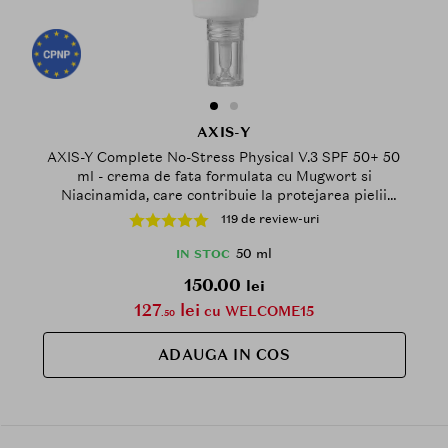
AXIS-Y
AXIS-Y Complete No-Stress Physical V.3 SPF 50+ 50
ml - crema de fata formulata cu Mugwort si
Niacinamida, care contribuie la protejarea pielii
impotriva daunelor cauzate de UVA si UVB, Daily
119 de review-uri
50 ml
IN STOC
150.00
lei
127
lei
cu WELCOME15
.50
ADAUGA IN COS