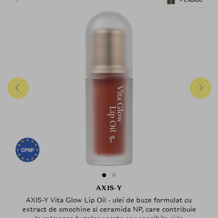
AXIS-Y
AXIS-Y Vita Glow Lip Oil - ulei de buze formulat cu
extract de smochine si ceramida NP, care contribuie