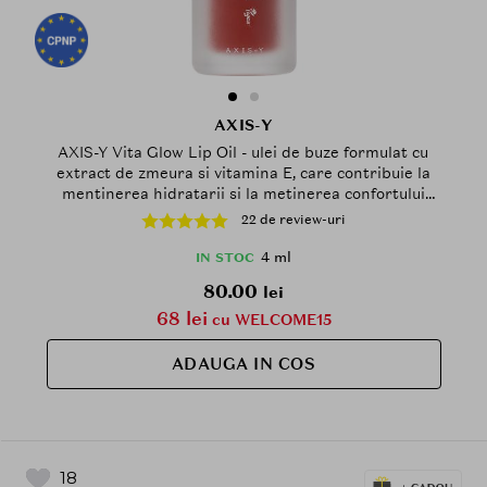
AXIS-Y
AXIS-Y Vita Glow Lip Oil - ulei de buze formulat cu
extract de zmeura si vitamina E, care contribuie la
mentinerea hidratarii si la metinerea confortului
zilnic - 4 ml - Chilled Berry
22 de review-uri
4 ml
IN STOC
80.00
lei
68 lei
cu WELCOME15
ADAUGA IN COS
18