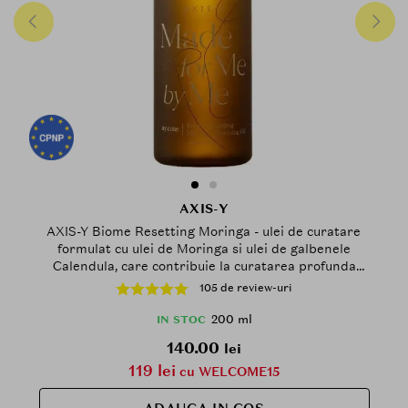
AXIS-Y
AXIS-Y Biome Resetting Moringa - ulei de curatare
formulat cu ulei de Moringa si ulei de galbenele
Calendula, care contribuie la curatarea profunda
intr-o singura etapa fara dubla curatare, si la
105 de review-uri
metinerea confortului pielii sensibile - 200 ml
200 ml
IN STOC
140.00
lei
119 lei
cu WELCOME15