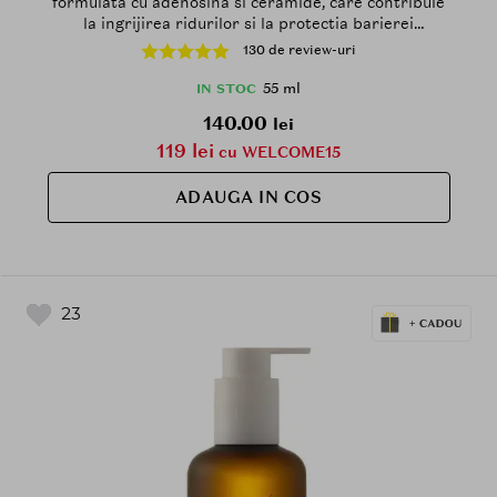
formulata cu adenosina si ceramide, care contribuie
la ingrijirea ridurilor si la protectia barierei
hidratante - 55 ml
130 de review-uri
55 ml
IN STOC
140.00
lei
119 lei
cu WELCOME15
ADAUGA IN COS
23