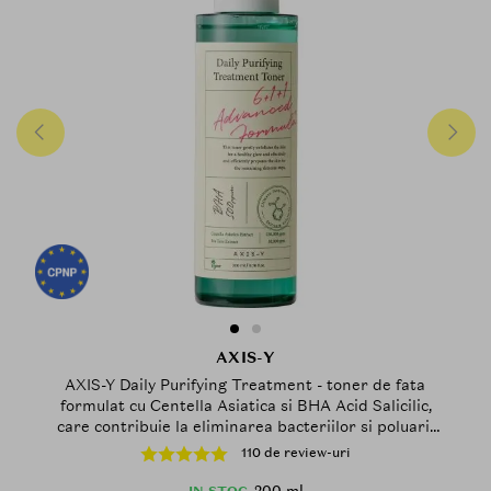
AXIS-Y
AXIS-Y Daily Purifying Treatment - toner de fata
formulat cu Centella Asiatica si BHA Acid Salicilic,
care contribuie la eliminarea bacteriilor si poluarii
blocate in profunzimea porilor si la calmarea iritatiei
110 de review-uri
pielii - 200 ml
200 ml
IN STOC