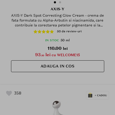
AXIS-Y
AXIS-Y Dark Spot Correcting Glow Cream - crema de
fata formulata cu Alpha-Arbutin si niacinamida, care
contribuie la corectarea petelor pigmentare si la
metinerea barierei cutanate - 50 ml
50 de review-uri
50 ml
IN STOC
110.00
lei
93
lei
cu WELCOME15
.50
ADAUGA IN COS
358