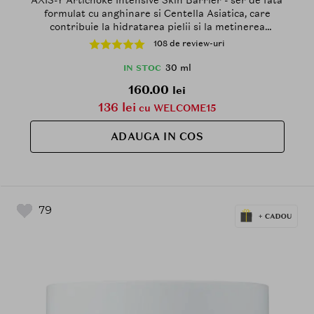
formulat cu anghinare si Centella Asiatica, care
contribuie la hidratarea pielii si la metinerea
confortului cutanat - 30 ml
108 de review-uri
30 ml
IN STOC
160.00
lei
136 lei
cu WELCOME15
ADAUGA IN COS
79