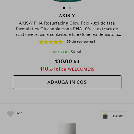
AXIS-Y
AXIS-Y PHA Resurfacing Glow Peel - gel de fata
formulat cu Gluconolactona PHA 10% si extract de
castravete, care contribuie la exfolierea delicata a
pielii si la imbunatatirea texturii pielii - 50 ml
99 de review-uri
50 ml
IN STOC
130.00
lei
110
lei
cu WELCOME15
.50
ADAUGA IN COS
62