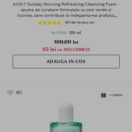
AXIS-Y Sunday Morning Refreshing Cleansing Foam -
spuma de curatare formulata cu ceai verde si
licorice, care contribuie la indepartarea prafului,
poluantilor si uleiului de la suprafata pielii si la
107 de review-uri
metinerea barierei pielii - 120 ml
120 ml
IN STOC
100.00
lei
85 lei
cu WELCOME15
ADAUGA IN COS
80