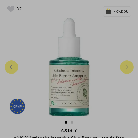
70
AXIS-Y
AXIS-Y Artichoke Intensive Skin Barrier - ser de fata