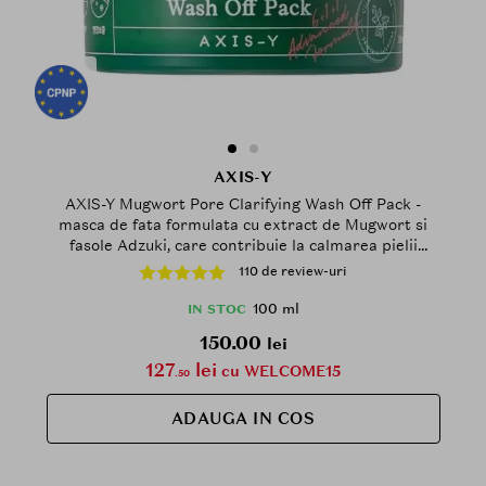
AXIS-Y
AXIS-Y Mugwort Pore Clarifying Wash Off Pack -
masca de fata formulata cu extract de Mugwort si
fasole Adzuki, care contribuie la calmarea pielii
iritate si la curatarea porilor de impuritati - 100 ml
110 de review-uri
100 ml
IN STOC
150.00
lei
127
lei
cu WELCOME15
.50
ADAUGA IN COS