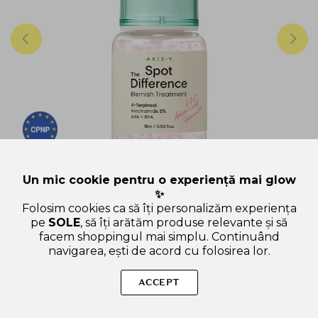
Un mic cookie pentru o experiență mai glow
AXIS-Y
✨
AXIS-Y Spot The Difference - gel de fata formulat cu
Folosim cookies ca să îți personalizăm experiența
extract de arbore de ceai si 4-Terpineol, care
pe
SOLE
, să îți arătăm produse relevante și să
contribuie la diminuarea imperfectiunilor si a
facem shoppingul mai simplu. Continuând
eruptiilor cutanate si la metinerea barierei naturale
96 de review-uri
navigarea, ești de acord cu folosirea lor.
a pielii - 15 ml
15 ml
IN STOC
ACCEPT
120.00
lei
102 lei
cu WELCOME15