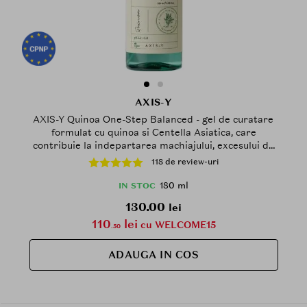
AXIS-Y
AXIS-Y Quinoa One-Step Balanced - gel de curatare
formulat cu quinoa si Centella Asiatica, care
contribuie la indepartarea machiajului, excesului de
sebum si acumularilor din timpul zilei si la metinerea
118 de review-uri
pH-ului natural al pielii - 180 ml
180 ml
IN STOC
130.00
lei
110
lei
cu WELCOME15
.50
ADAUGA IN COS