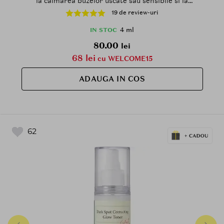
la calmarea buzelor uscate sau sensibile si la
mentinerea confortului - 4 ml - Cozy Fig
19 de review-uri
4 ml
IN STOC
80.00
lei
68 lei
cu WELCOME15
ADAUGA IN COS
62