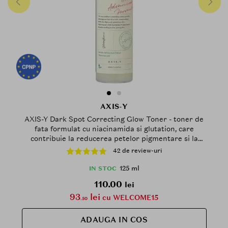
AXIS-Y
AXIS-Y Dark Spot Correcting Glow Toner - toner de
fata formulat cu niacinamida si glutation, care
contribuie la reducerea petelor pigmentare si la
uniformizarea nuantei pielii - 125 ml
42 de review-uri
125 ml
IN STOC
110.00
lei
93
lei
cu WELCOME15
.50
ADAUGA IN COS