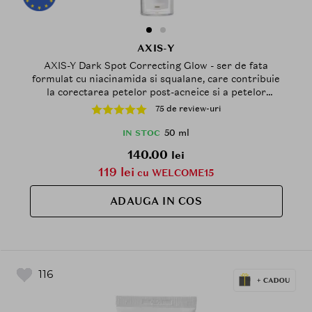
AXIS-Y
AXIS-Y Dark Spot Correcting Glow - ser de fata
formulat cu niacinamida si squalane, care contribuie
la corectarea petelor post-acneice si a petelor
intunecate cauzate de expunerea la soare si la
75 de review-uri
mentinerea hidratarii pielii - 50 ml
50 ml
IN STOC
140.00
lei
119 lei
cu WELCOME15
ADAUGA IN COS
116