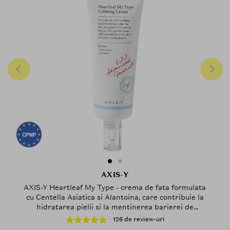
AXIS-Y
AXIS-Y Heartleaf My Type - crema de fata formulata
cu Centella Asiatica si Alantoina, care contribuie la
hidratarea pielii si la mentinerea barierei de
protectie impotriva poluantilor - 60 ml
126 de review-uri