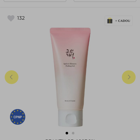
oficial si conforme cu reglementarile
Uniunii Europene (CPNP). Descopera
132
frumusetea rafinata a traditiei coreene
reinterpretata pentru pielea moderna.