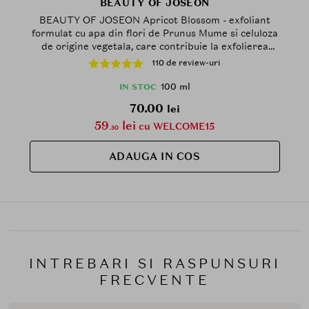
BEAUTY OF JOSEON
BEAUTY OF JOSEON Apricot Blossom - exfoliant
formulat cu apa din flori de Prunus Mume si celuloza
de origine vegetala, care contribuie la exfolierea
usoara a celulelor moarte si la ameliorarea
110 de review-uri
problemelor pielii cauzate de textura aspra si de
excesul de sebum - 100 ml
100 ml
IN STOC
70.00
lei
59
lei
cu WELCOME15
.50
ADAUGA IN COS
INTREBARI SI RASPUNSURI
FRECVENTE