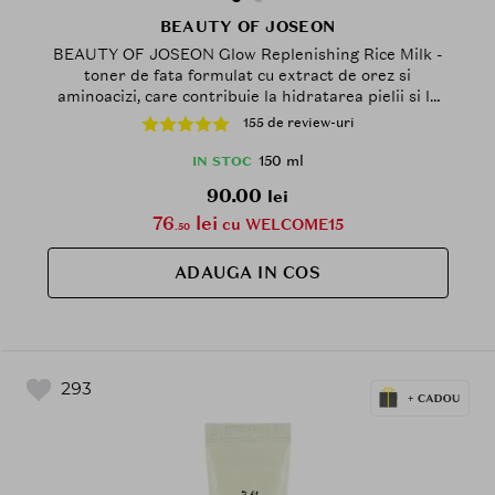
BEAUTY OF JOSEON
BEAUTY OF JOSEON Glow Replenishing Rice Milk -
toner de fata formulat cu extract de orez si
aminoacizi, care contribuie la hidratarea pielii si la
metinerea unui finisaj fara senzatia de grasime - 150
155 de review-uri
ml
150 ml
IN STOC
90.00
lei
76
lei
cu WELCOME15
.50
ADAUGA IN COS
293