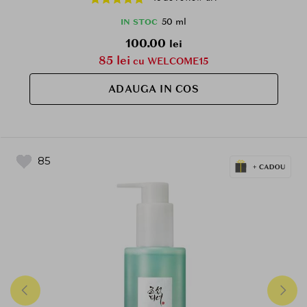
aspectului echilibrat al tenului, Tinted
50 ml
IN STOC
100.00
lei
85 lei
cu WELCOME15
ADAUGA IN COS
85