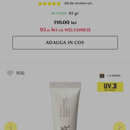
contribuie la imbunatatirea aspectului liniilor fine si
56 de review-uri
al ridurilor din zona ochilor si la metinerea hidratarii
- 60 buc/93gr
93 gr
IN STOC
110.00
lei
93
lei
cu WELCOME15
.50
ADAUGA IN COS
906