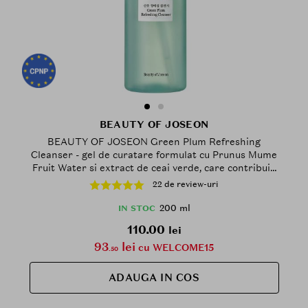
BEAUTY OF JOSEON
BEAUTY OF JOSEON Green Plum Refreshing
Cleanser - gel de curatare formulat cu Prunus Mume
Fruit Water si extract de ceai verde, care contribuie
la indepartarea impuritatilor si a excesului de sebum
22 de review-uri
si la metinerea confortului pielii - 200 ml
200 ml
IN STOC
110.00
lei
93
lei
cu WELCOME15
.50
ADAUGA IN COS