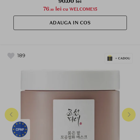
90.00
lei
76
lei
cu WELCOME15
.50
ADAUGA IN COS
189