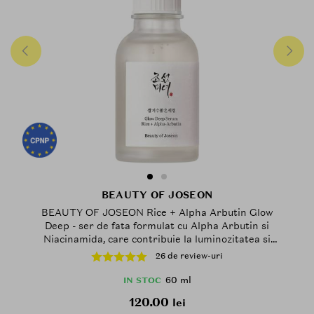
BEAUTY OF JOSEON
BEAUTY OF JOSEON Rice + Alpha Arbutin Glow
Deep - ser de fata formulat cu Alpha Arbutin si
Niacinamida, care contribuie la luminozitatea si
uniformitatea nuantei pielii - 60 ml
26 de review-uri
60 ml
IN STOC
120.00
lei