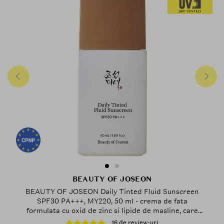
BEAUTY OF JOSEON
BEAUTY OF JOSEON Daily Tinted Fluid Sunscreen
SPF30 PA+++, MY220, 50 ml - crema de fata
formulata cu oxid de zinc si lipide de masline, care
contribuie la protectia solara si la metinerea
16 de review-uri