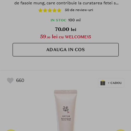
de fasole mung, care contribuie la curatarea fetei si
la mentinerea barierei naturale a pielii - 100 ml
50 de review-uri
100 ml
IN STOC
70.00
lei
59
lei
cu WELCOME15
.50
ADAUGA IN COS
660