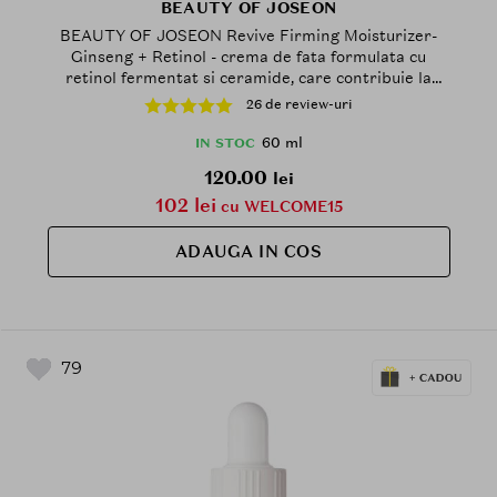
BEAUTY OF JOSEON
BEAUTY OF JOSEON Revive Firming Moisturizer-
Ginseng + Retinol - crema de fata formulata cu
retinol fermentat si ceramide, care contribuie la
sustinerea fermitatii pielii si la mentinerea
26 de review-uri
confortului cutanat - 60 ml
60 ml
IN STOC
120.00
lei
102 lei
cu WELCOME15
ADAUGA IN COS
79