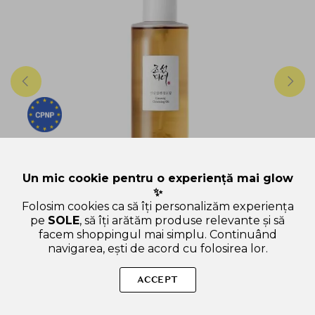
2025
BALM-ULEI-
CURATARE-2025
2
Un mic cookie pentru o experiență mai glow
✨
Folosim cookies ca să îți personalizăm experiența
pe
SOLE
, să îți arătăm produse relevante și să
BEAUTY OF JOSEON
facem shoppingul mai simplu. Continuând
BEAUTY OF JOSEON Ginseng Collection Ulei de
navigarea, ești de acord cu folosirea lor.
Curatare Facial - Curatare Profunda si Protectie, 210
ml
ACCEPT
127 de review-uri
210 ml
IN STOC