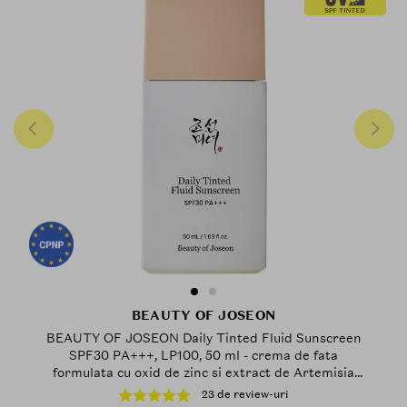
oficial si conforme cu reglementarile
Uniunii Europene (CPNP). Descopera
frumusetea rafinata a traditiei coreene
reinterpretata pentru pielea moderna.
BEAUTY OF JOSEON
BEAUTY OF JOSEON Daily Tinted Fluid Sunscreen
SPF30 PA+++, LP100, 50 ml - crema de fata
formulata cu oxid de zinc si extract de Artemisia
Capillaris, care contribuie la protectia solara si la
23 de review-uri
metinerea aspectului echilibrat al tenului, Tinted