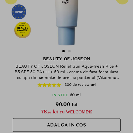
2025
SPF-2025
1
BEAUTY OF JOSEON
BEAUTY OF JOSEON Relief Sun Aqua-fresh Rice +
B5 SPF 50 PA++++ 50 ml - crema de fata formulata
cu apa din seminte de orez si pantenol (Vitamina
B5), care contribuie la protectia solara si la
300 de review-uri
hidratarea si calmarea pielii, Daily
50 ml
IN STOC
90.00
lei
76
lei
cu WELCOME15
.50
ADAUGA IN COS