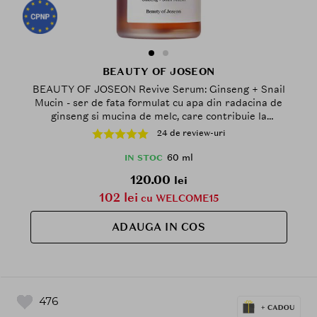
BEAUTY OF JOSEON
BEAUTY OF JOSEON Revive Serum: Ginseng + Snail
Mucin - ser de fata formulat cu apa din radacina de
ginseng si mucina de melc, care contribuie la
hidratarea pielii si la mentinerea confortului zilnic -
24 de review-uri
60 ml
60 ml
IN STOC
120.00
lei
102 lei
cu WELCOME15
ADAUGA IN COS
476