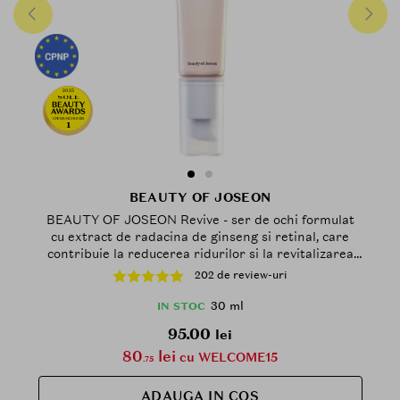
2025
CREMA-OCHI-2025
1
BEAUTY OF JOSEON
BEAUTY OF JOSEON Revive - ser de ochi formulat
cu extract de radacina de ginseng si retinal, care
contribuie la reducerea ridurilor si la revitalizarea
zonei delicate a ochilor - 30 ml
202 de review-uri
30 ml
IN STOC
95.00
lei
80
lei
cu WELCOME15
.75
ADAUGA IN COS