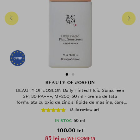
BEAUTY OF JOSEON
BEAUTY OF JOSEON Daily Tinted Fluid Sunscreen
SPF30 PA+++, MP200, 50 ml - crema de fata
formulata cu oxid de zinc si lipide de masline, care
contribuie la protectia solara si la metinerea
18 de review-uri
aspectului echilibrat al tenului, Tinted
50 ml
IN STOC
100.00
lei
85 lei
cu WELCOME15