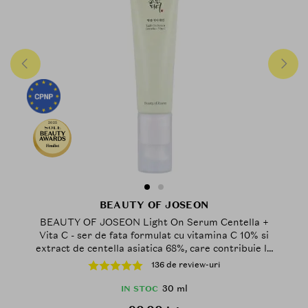
2025
Finalist
BEAUTY OF JOSEON
BEAUTY OF JOSEON Light On Serum Centella +
Vita C - ser de fata formulat cu vitamina C 10% si
extract de centella asiatica 68%, care contribuie la
iluminarea pielii si la mentinerea confortului cutanat
136 de review-uri
- 30 ml
30 ml
IN STOC