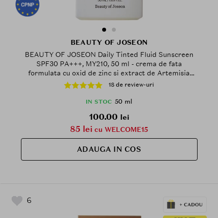
BEAUTY OF JOSEON
BEAUTY OF JOSEON Daily Tinted Fluid Sunscreen
SPF30 PA+++, MY210, 50 ml - crema de fata
formulata cu oxid de zinc si extract de Artemisia
Capillaris, care contribuie la protectia solara si la
18 de review-uri
metinerea aspectului proaspat, Tinted
50 ml
IN STOC
100.00
lei
85 lei
cu WELCOME15
ADAUGA IN COS
6