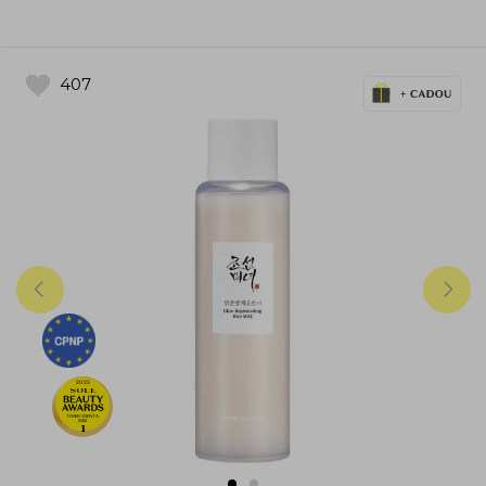
407
2025
TONER-ESENTA-
2025
1