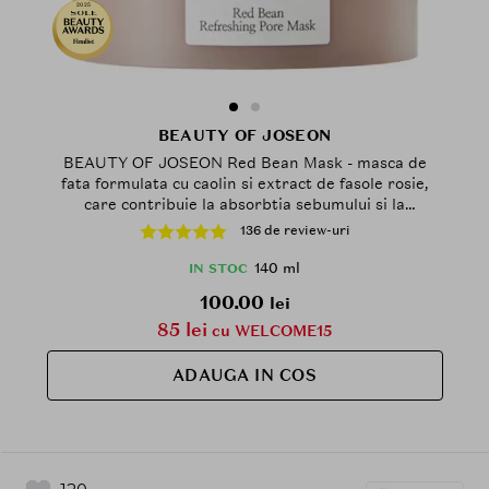
2025
Finalist
BEAUTY OF JOSEON
BEAUTY OF JOSEON Red Bean Mask - masca de
fata formulata cu caolin si extract de fasole rosie,
care contribuie la absorbtia sebumului si la
eliminarea reziduurilor fara a usca sau a tensiona
136 de review-uri
pielea - 140 ml
140 ml
IN STOC
100.00
lei
85 lei
cu WELCOME15
ADAUGA IN COS