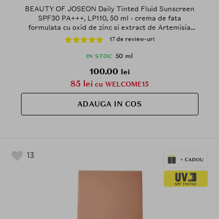
BEAUTY OF JOSEON Daily Tinted Fluid Sunscreen
SPF30 PA+++, LP110, 50 ml - crema de fata
formulata cu oxid de zinc si extract de Artemisia
Capillaris, care contribuie la protectia solara si la
17 de review-uri
metinerea aspectului echilibrat al tenului, Tinted
50 ml
IN STOC
100.00
lei
85 lei
cu WELCOME15
ADAUGA IN COS
13