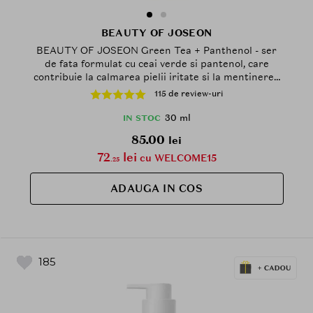
BEAUTY OF JOSEON
BEAUTY OF JOSEON Green Tea + Panthenol - ser
de fata formulat cu ceai verde si pantenol, care
contribuie la calmarea pielii iritate si la mentinerea
barierei de hidratare - 30 ml
115 de review-uri
30 ml
IN STOC
85.00
lei
72
lei
cu WELCOME15
.25
ADAUGA IN COS
185