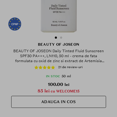
BEAUTY OF JOSEON
BEAUTY OF JOSEON Daily Tinted Fluid Sunscreen
SPF30 PA+++, LN110, 50 ml - crema de fata
formulata cu oxid de zinc si extract de Artemisia
Capillaris, care contribuie la protectia solara si la
21 de review-uri
metinerea aspectului proaspat, Tinted
50 ml
IN STOC
100.00
lei
85 lei
cu WELCOME15
ADAUGA IN COS