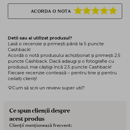
ACORDA O NOTA
Detii sau ai utilizat produsul?
Lasă o recenzie și primești până la 5 puncte
Cashback!
Acordă o notă produsului achiziționat și primești 2.5
puncte Cashback. Dacă adaugi și o fotografie cu
produsul, mai câștigi încă 2.5 puncte Cashback!
Fiecare recenzie contează – pentru tine și pentru
ceilalți clienți!
💡Cum să scrii un review super util?
Ce spun clienții despre
acest produs
Clienții menționează frecvent: