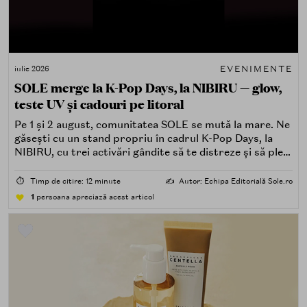
EVENIMENTE
iulie 2026
SOLE merge la K-Pop Days, la NIBIRU — glow,
teste UV și cadouri pe litoral
Pe 1 și 2 august, comunitatea SOLE se mută la mare. Ne
găsești cu un stand propriu în cadrul K-Pop Days, la
NIBIRU, cu trei activări gândite să te distreze și să pleci
acasă cu ceva în plus.
⏱️
Timp de citire: 12 minute
✍️
Autor: Echipa Editorială Sole.ro
1
persoana apreciază acest articol