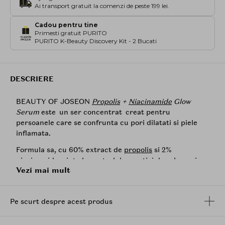
Ai transport gratuit la comenzi de peste 199 lei.
Cadou pentru tine
Primesti gratuit PURITO
PURITO K-Beauty Discovery Kit - 2 Bucati
DESCRIERE
BEAUTY OF JOSEON
Propolis
+
Niacinamide
Glow
Serum
este un ser concentrat creat pentru
persoanele care se confrunta cu pori dilatati si piele
inflamata.
Formula sa, cu 60% extract de
propolis
si 2%
niacinamida
, ajuta la controlul secretiei de sebum si
Vezi mai mult
mentine pielea hidratata.
BHA
0,5%, un exfoliant
liposolubil, ajuta, de asemenea, la eliminarea sebumului
si a impuritatilor acumulate in pori.
Pe scurt despre acest produs
Textura sa densa este asemanatoare cu cea a mierii,
dar, odata absorbita de piele, nu lasa o senzatie