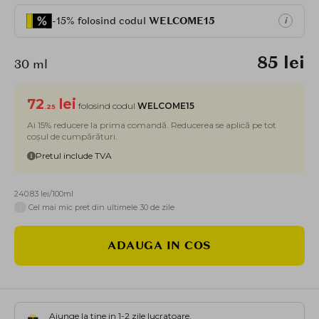
-15% folosind codul
WELCOME15
i
85 lei
30 ml
72
lei
folosind codul
WELCOME15
.25
Ai 15% reducere la prima comandă. Reducerea se aplică pe tot
coșul de cumpărături.
Pretul include TVA
240.83 lei/100ml
i
Cel mai mic pret din ultimele 30 de zile
ADAUGA IN COS
Ajunge la tine in 1-2 zile lucratoare.