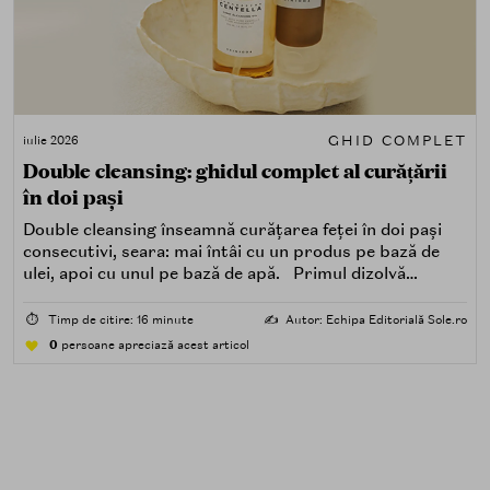
GHID COMPLET
iulie 2026
Double cleansing: ghidul complet al curățării
în doi pași
Double cleansing înseamnă curățarea feței în doi pași
consecutivi, seara: mai întâi cu un produs pe bază de
ulei, apoi cu unul pe bază de apă. Primul dizolvă
impuritățile grase — SPF, machiaj, sebum, particule de
poluare. Al doilea îndepărtează impuritățile solubile în
⏱️
Timp de citire: 16 minute
✍️
Autor: Echipa Editorială Sole.ro
apă — transpirație, praf, reziduuri.
0
persoane apreciază acest articol