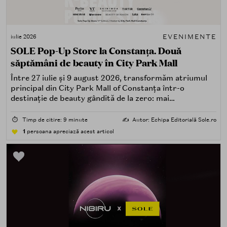
EVENIMENTE
iulie 2026
SOLE Pop-Up Store la Constanța. Două
săptămâni de beauty în City Park Mall
Între 27 iulie și 9 august 2026, transformăm atriumul
principal din City Park Mall of Constanța într-o
destinație de beauty gândită de la zero: mai
spectaculoasă, mai interactivă și mai aproape de felul în
care îți place, de fapt, să descoperi produse — testând,
⏱️
Timp de citire: 9 minute
✍️
Autor: Echipa Editorială Sole.ro
atingând, comparând, întrebând.
1
persoana apreciază acest articol