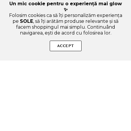
Un mic cookie pentru o experiență mai glow
✨
Folosim cookies ca să îți personalizăm experiența
pe
SOLE
, să îți arătăm produse relevante și să
facem shoppingul mai simplu. Continuând
navigarea, ești de acord cu folosirea lor.
Sperăm că ți-am răspuns la toate întrebările despre BEAUTY
OF JOSEON Propolis + Niacinamide Glow Serum - ser de fata
ACCEPT
formulat cu propolis si niacinamida, care contribuie la
controlul secretiei de sebum si la mentinerea hidratarii pielii -
30 ml. Dacă ai și alte curiozități, nu ezita să ne scrii!
ADAUGA IN COS
SOLE – beauty fără zgomot.
Produse autentice, conforme UE, alese responsabil.
Categorii Produse
Contul meu & SOLE CLUB