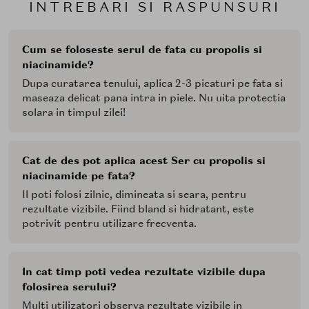
INTREBARI SI RASPUNSURI
Cum se foloseste serul de fata cu propolis si
niacinamide?
Dupa curatarea tenului, aplica 2-3 picaturi pe fata si
maseaza delicat pana intra in piele. Nu uita protectia
solara in timpul zilei!
Cat de des pot aplica acest Ser cu propolis si
niacinamide pe fata?
Il poti folosi zilnic, dimineata si seara, pentru
rezultate vizibile. Fiind bland si hidratant, este
potrivit pentru utilizare frecventa.
In cat timp poti vedea rezultate vizibile dupa
folosirea serului?
Multi utilizatori observa rezultate vizibile in