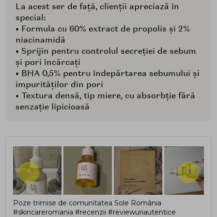
La acest ser de față, clienții apreciază în
special:
• Formula cu 60% extract de propolis și 2%
niacinamidă
• Sprijin pentru controlul secreției de sebum
și pori încărcați
• BHA 0,5% pentru îndepărtarea sebumului și
impurităților din pori
• Textura densă, tip miere, cu absorbție fără
senzație lipicioasă
Poze trimise de comunitatea Sole România
#skincareromania #recenzii #reviewuriautentice