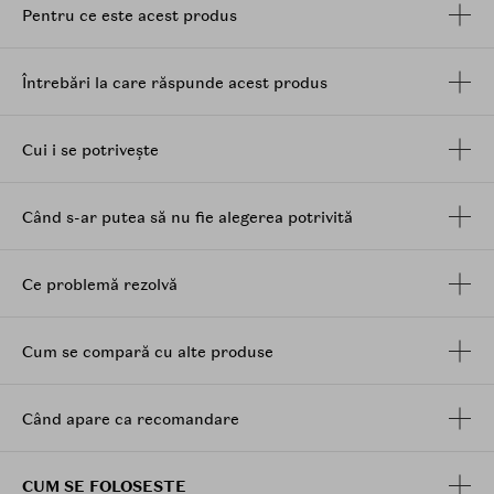
lipicioasa.
Pentru ce este acest produs
Mod de utilizare
:
Aplicati 2-3 picaturi de serum pe fata. Masati usor
Întrebări la care răspunde acest produs
pentru a facilita absorbtia. Asigurati-va ca aplicati
protectie solara atunci cand il folositi in timpul zilei.
Cui i se potrivește
Când s-ar putea să nu fie alegerea potrivită
Ce problemă rezolvă
Cum se compară cu alte produse
Când apare ca recomandare
CUM SE FOLOSESTE