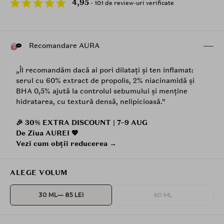
4,95
- 101 de review-uri verificate
Recomandare AURA
„Îl recomandăm dacă ai pori dilatați și ten inflamat:
serul cu 60% extract de propolis, 2% niacinamidă și
BHA 0,5% ajută la controlul sebumului și menține
hidratarea, cu textură densă, nelipicioasă.”
🎉 30% EXTRA DISCOUNT | 7–9 AUG
De Ziua AUREI 💖
Vezi cum obții reducerea →
ALEGE VOLUM
30 ML
— 85 LEI
60 ML