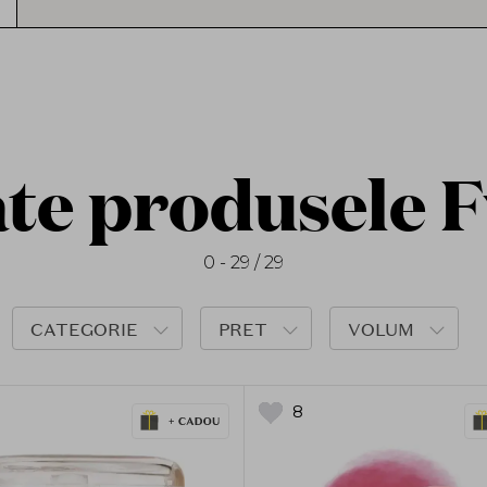
La SOLE.ro găsești gama completă de produse 
conform reglementărilor europene (CPNP).
Toate produsele sunt
cruelty-free
, testate d
tendințe K-Beauty.
te produsele 
0 - 29 / 29
CATEGORIE
PRET
VOLUM
8