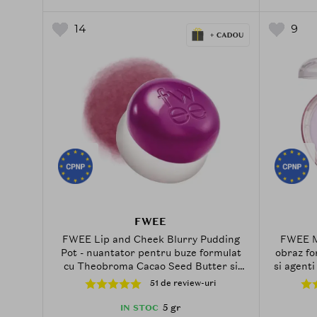
14
9
FWEE
FWEE Lip and Cheek Blurry Pudding
FWEE Me
Pot - nuantator pentru buze formulat
obraz fo
cu Theobroma Cacao Seed Butter si
si agenti
Agave Tequilana Leaf Extract - 5 gr -
crea un
51 de review-uri
MV03 Baddie
vibra
5 gr
IN STOC