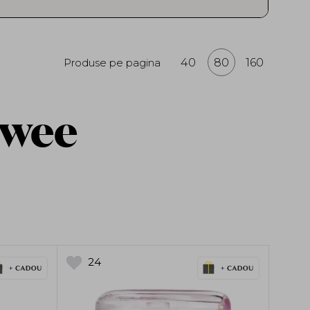
FWEE, importate oficial și înregistrate
ermatologic și inspirate din cele mai noi
Produse pe pagina
40
80
160
Fwee
24