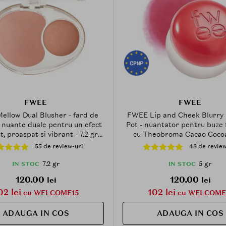
FWEE
FWEE
llow Dual Blusher - fard de
FWEE Lip and Cheek Blurry
 nuante duale pentru un efect
Pot - nuantator pentru buze 
at, proaspat si vibrant - 7.2 gr -
cu Theobroma Cacao Coco
ND01 Lazy Tempo
Butter si Agave Tequilana Lea
55 de review-uri
48 de review
- 5 gr - CR03 BFF
7.2 gr
5 gr
IN STOC
IN STOC
120.00
120.00
lei
lei
02 lei
102 lei
cu WELCOME15
cu WELCOME
ADAUGA IN COS
ADAUGA IN COS