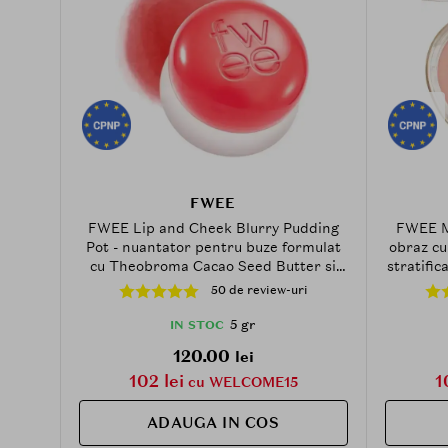
FWEE
FWEE Lip and Cheek Blurry Pudding
FWEE Me
Pot - nuantator pentru buze formulat
obraz cu
cu Theobroma Cacao Seed Butter si
stratific
Agave Tequilana Leaf Extract - 5 gr -
50 de review-uri
CR05 Girls
5 gr
IN STOC
120.00
lei
102 lei
1
cu WELCOME15
ADAUGA IN COS