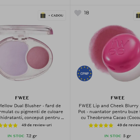
18
FWEE
FWEE
llow Dual Blusher - fard de
FWEE Lip and Cheek Blurry
rmulat cu pigmenti de culoare
Pot - nuantator pentru buze 
 hidratanti, conceput pentru a
cu Theobroma Cacao (Coco
 efect stratificat, proaspat si
Butter si Agave Tequilana Lea
49 de review-uri
49 de review
nt - 7.2 gr - MV02 Icy Cupid
- 5 gr - PK03 Cherry
7.2 gr
5 gr
IN STOC
IN STOC