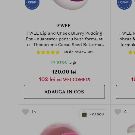
FWEE
FWEE Lip and Cheek Blurry Pudding
FWEE Me
Pot - nuantator pentru buze formulat
obraz f
cu Theobroma Cacao Seed Butter si
formula
Agave Tequilana Leaf Extract - 5 gr -
aplicar
49 de review-uri
MV05 Boss
confortul
5 gr
IN STOC
120.00
lei
102 lei
1
cu WELCOME15
ADAUGA IN COS
15
4