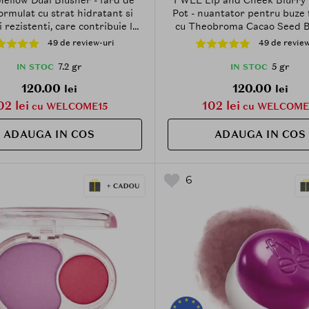
ormulat cu strat hidratant si
Pot - nuantator pentru buze 
 rezistenti, care contribuie la
cu Theobroma Cacao Seed Bu
ea uniforma si la mentinerea
Agave Tequilana Leaf Extract 
49 de review-uri
49 de review
 - 7.2 gr - RS02 Humming Talk
MV02 Hurt
7.2 gr
5 gr
IN STOC
IN STOC
120.00
120.00
lei
lei
02 lei
102 lei
cu WELCOME15
cu WELCOME
ADAUGA IN COS
ADAUGA IN COS
6