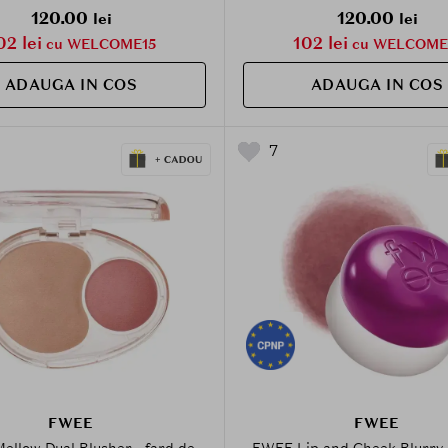
120.00
120.00
lei
lei
02 lei
102 lei
cu WELCOME15
cu WELCOME
ADAUGA IN COS
ADAUGA IN COS
7
FWEE
FWEE
llow Dual Blusher - fard de
FWEE Lip and Cheek Blurry