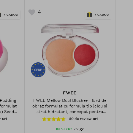
4
FWEE
 Pudding
FWEE Mellow Dual Blusher - fard de
formulat
obraz formulat cu formula tip jeleu si
a) Seed
strat hidratant, conceput pentru
f Extract
aplicare in doua nuante, cu efect
-uri
50 de review-uri
stratificat - 7.2 gr - RD02 Another me
7.2 gr
IN STOC