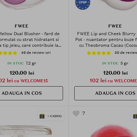
FWEE
FWEE
llow Dual Blusher - fard de
FWEE Lip and Cheek Blurry
ormulat cu strat hidratant si
Pot - nuantator pentru buze 
 tip jeleu, care contribuie la
cu Theobroma Cacao (Coco
ea uniforma si la mentinerea
Butter si Agave Tequilana Lea
46 de review-uri
50 de review
ui pe piele - 7.2 gr - PK02 Fall
- 5 gr - MV04 Slayyy
in Highkey
7.2 gr
5 gr
IN STOC
IN STOC
120.00
120.00
lei
lei
02 lei
102 lei
cu WELCOME15
cu WELCOME
ADAUGA IN COS
ADAUGA IN COS
7