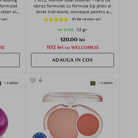
formulat
obraz formulat cu formula tip jeleu si
tter si
strat hidratant, conceput pentru a
- 5 gr -
crea un efect stratificat, proaspat si
-uri
51 de review-uri
vibrant - 7.2 gr - CR01 Juicy Smile
7.2 gr
IN STOC
120.00
lei
102 lei
15
cu WELCOME15
ADAUGA IN COS
6