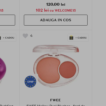
120.00
lei
102 lei
15
cu WELCOME15
ADAUGA IN COS
4
FWEE
 Pudding
FWEE Mellow Dual Blusher - fard de