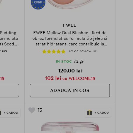
FWEE
 Pudding
FWEE Mellow Dual Blusher - fard de
formulata
obraz formulat cu formula tip jeleu si
a) Seed
strat hidratant, care contribuie la
f Extract
aplicarea uniforma si la metinerea
-uri
52 de review-uri
confortului pielii - 7.2 gr - CR02 Baby
Smile
7.2 gr
IN STOC
120.00
lei
102 lei
15
cu WELCOME15
ADAUGA IN COS
13