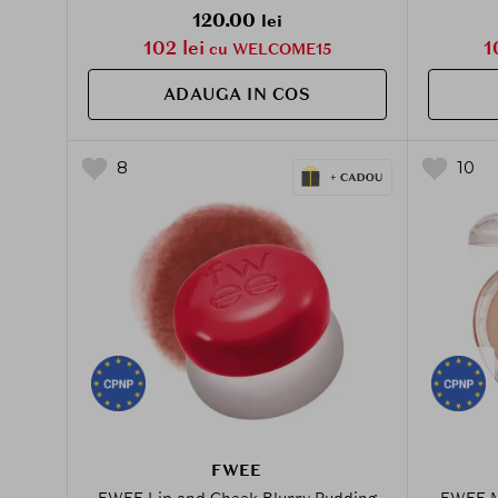
120.00
lei
102 lei
1
cu WELCOME15
ADAUGA IN COS
8
10
FWEE
FWEE Lip and Cheek Blurry Pudding
FWEE Me