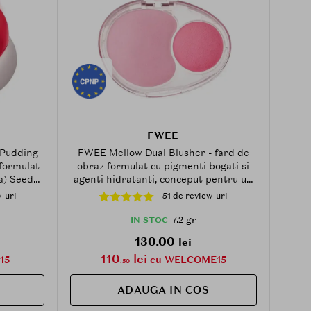
FWEE
 Pudding
FWEE Mellow Dual Blusher - fard de
formulat
obraz formulat cu pigmenti bogati si
a) Seed
agenti hidratanti, conceput pentru un
f Extract,
efect stratificat, proaspat si vibrant -
-uri
51 de review-uri
nui efect
7.2 gr - PK01 Love Me Highkey
 - RD01 D-
7.2 gr
IN STOC
130.00
lei
110
lei
15
cu WELCOME15
.50
ADAUGA IN COS