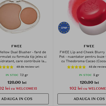
FWEE
FWEE
llow Dual Blusher - fard de
FWEE Lip and Cheek Blurry
rmulat cu formula tip jeleu si
Pot - nuantator pentru buze 
hidratant, care contribuie la
cu Theobroma Cacao (Coco
ea uniforma si la mentinerea
Butter si Agave Tequilana Lea
49 de review-uri
48 de review
lui pielii - 7.2 gr - ND02 Down
care contribuie la obtinerea u
Tempo
blurat pe buze si obraji - 5 gr
7.2 gr
5 gr
IN STOC
IN STOC
Day
120.00
120.00
lei
lei
02 lei
102 lei
cu WELCOME15
cu WELCOME
ADAUGA IN COS
ADAUGA IN COS