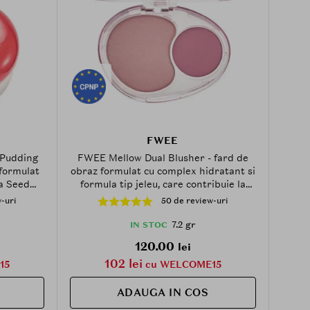
FWEE
 Pudding
FWEE Mellow Dual Blusher - fard de
formulat
obraz formulat cu complex hidratant si
a Seed
formula tip jeleu, care contribuie la
f Extract
aplicarea uniforma si la mentinerea
-uri
50 de review-uri
confortului pielii - 7.2 gr - MV01 No
More Cupid
7.2 gr
IN STOC
120.00
lei
102 lei
15
cu WELCOME15
ADAUGA IN COS