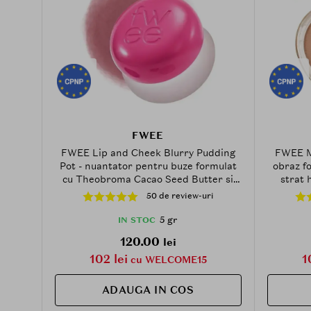
FWEE
FWEE Lip and Cheek Blurry Pudding
FWEE Me
Pot - nuantator pentru buze formulat
obraz fo
cu Theobroma Cacao Seed Butter si
strat 
Agave Tequilana Leaf Extract - 5 gr -
aplicar
50 de review-uri
PK05 Sth
confortu
5 gr
IN STOC
120.00
lei
102 lei
1
cu WELCOME15
ADAUGA IN COS