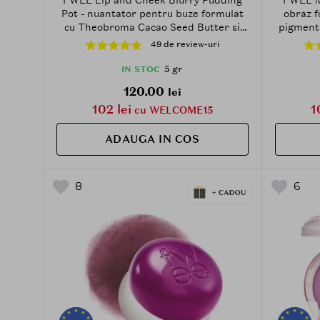
Pot - nuantator pentru buze formulat
obraz f
cu Theobroma Cacao Seed Butter si
pigmenti
Agave Tequilana Leaf Extract - 5 gr -
aplicar
49 de review-uri
RD04 Fav
culorii
5 gr
IN STOC
120.00
lei
102 lei
1
cu WELCOME15
ADAUGA IN COS
8
6