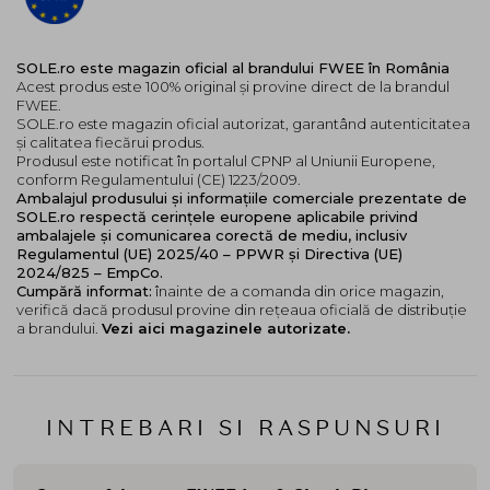
agave are proprietati hidratante si antioxidante,
contribuind la mentinerea elasticitatii pielii.
SOLE.ro este magazin oficial al brandului FWEE în România
Mod de utilizare:
Acest produs este 100% original și provine direct de la brandul
Ia o cantitate mica de produs cu degetul curat sau cu o
FWEE.
SOLE.ro este magazin oficial autorizat, garantând autenticitatea
pensula cu varf de silicon. Aplica pe obraji si tapoteaza
și calitatea fiecărui produs.
usor pentru un efect de blush difuz. Repeta pe buze,
Produsul este notificat în portalul CPNP al Uniunii Europene,
tapotand din centrul buzelor spre margini pentru acel
conform Regulamentului (CE) 1223/2009.
look blurat de tip gradient. Pentru intensitate
Ambalajul produsului și informațiile comerciale prezentate de
SOLE.ro respectă cerințele europene aplicabile privind
crescuta, adauga un al doilea strat.
ambalajele și comunicarea corectă de mediu, inclusiv
Regulamentul (UE) 2025/40 – PPWR și Directiva (UE)
Nuantele sunt buildable si blendable, ceea ce inseamna
2024/825 – EmpCo.
ca pot fi purtate ca tenta usoara sau stratificate
Cumpără informat:
înainte de a comanda din orice magazin,
pentru un impact mai mare. Lookul final este unul
verifică dacă produsul provine din rețeaua oficială de distribuție
blurat, cu efect de soft-focus.
a brandului.
Vezi aici magazinele autorizate.
Extra sfaturi
:
Pastreaza produsul intr-un loc racoros pentru o
textura mai ferma vara. Pentru un look complet
INTREBARI SI RASPUNSURI
monocromatic, alege aceeasi nuanta pentru obraji si
buze sau combina cu un gloss sau iluminator pentru un
efect glowy subtil.