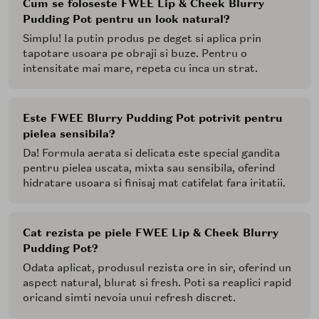
Cum se foloseste FWEE Lip & Cheek Blurry
Pudding Pot pentru un look natural?
Simplu! Ia putin produs pe deget si aplica prin
tapotare usoara pe obraji si buze. Pentru o
intensitate mai mare, repeta cu inca un strat.
Este FWEE Blurry Pudding Pot potrivit pentru
pielea sensibila?
Da! Formula aerata si delicata este special gandita
pentru pielea uscata, mixta sau sensibila, oferind
hidratare usoara si finisaj mat catifelat fara iritatii.
Cat rezista pe piele FWEE Lip & Cheek Blurry
Pudding Pot?
Odata aplicat, produsul rezista ore in sir, oferind un
aspect natural, blurat si fresh. Poti sa reaplici rapid
oricand simti nevoia unui refresh discret.