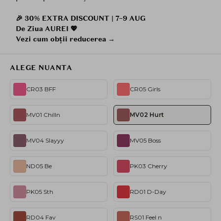
🎉 30% EXTRA DISCOUNT | 7–9 AUG
De Ziua AUREI 💖
Vezi cum obții reducerea →
ALEGE NUANTA
CR03 BFF
CR05 Girls
MV01 Chilln
MV02 Hurt
MV04 Slayyy
MV05 Boss
ND05 Be
PK03 Cherry
PK05 Sth
RD01 D-Day
RD04 Fav
RS01 Feel n