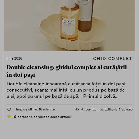
GHID COMPLET
iulie 2026
Double cleansing: ghidul complet al curățării
în doi pași
Double cleansing înseamnă curățarea feței în doi pași
consecutivi, seara: mai întâi cu un produs pe bază de
ulei, apoi cu unul pe bază de apă. Primul dizolvă
impuritățile grase — SPF, machiaj, sebum, particule de
poluare. Al doilea îndepărtează impuritățile solubile în
⏱️
Timp de citire: 16 minute
✍️
Autor: Echipa Editorială Sole.ro
apă — transpirație, praf, reziduuri.
0
persoane apreciază acest articol