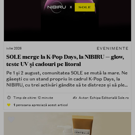
EVENIMENTE
iulie 2026
SOLE merge la K-Pop Days, la NIBIRU — glow,
teste UV și cadouri pe litoral
Pe 1 și 2 august, comunitatea SOLE se mută la mare. Ne
găsești cu un stand propriu în cadrul K-Pop Days, la
NIBIRU, cu trei activări gândite să te distreze și să pleci
acasă cu ceva în plus.
⏱️
Timp de citire: 12 minute
✍️
Autor: Echipa Editorială Sole.ro
1
persoana apreciază acest articol