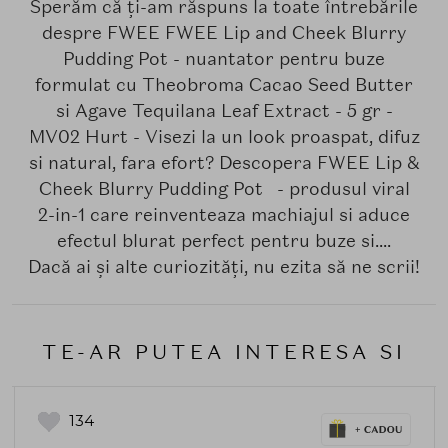
Sperăm că ți-am răspuns la toate întrebările
despre FWEE FWEE Lip and Cheek Blurry
Pudding Pot - nuantator pentru buze
formulat cu Theobroma Cacao Seed Butter
si Agave Tequilana Leaf Extract - 5 gr -
MV02 Hurt - Visezi la un look proaspat, difuz
si natural, fara efort? Descopera FWEE Lip &
Cheek Blurry Pudding Pot - produsul viral
2-in-1 care reinventeaza machiajul si aduce
efectul blurat perfect pentru buze si....
Dacă ai și alte curiozități, nu ezita să ne scrii!
TE-AR PUTEA INTERESA SI
134