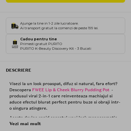
Ajunge la tine in 1-2 zile lucratoare.
Ai transport gratuit la comenzi de peste 199 lei.
Cadou pentru tine
Primesti gratuit PURITO
PURITO K-Beauty Discovery Kit - 3 Bucati
DESCRIERE
Visezi la un look proaspat, difuz si natural, fara efort?
Descopera
FWEE Lip & Cheek Blurry Pudding Pot
-
produsul viral 2-in-1 care reinventeaza machiajul si
aduce efectul blurat perfect pentru buze si obraji intr-
o singura atingere.
Acesta
devine rapid secretul unui look monocromatic
Vezi mai mult
chic, ideal pentru piele uscata, mixta sau sensibila.
Textura sa moale, ca o spuma aerata, se topeste