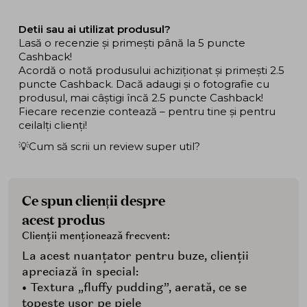
Detii sau ai utilizat produsul?
Lasă o recenzie și primești până la 5 puncte
Cashback!
Acordă o notă produsului achiziționat și primești 2.5
puncte Cashback. Dacă adaugi și o fotografie cu
produsul, mai câștigi încă 2.5 puncte Cashback!
Fiecare recenzie contează – pentru tine și pentru
ceilalți clienți!
💡Cum să scrii un review super util?
Ce spun clienții despre
acest produs
Clienții menționează frecvent:
La acest nuanțator pentru buze, clienții
apreciază în special:
• Textura „fluffy pudding”, aerată, ce se
topește ușor pe piele