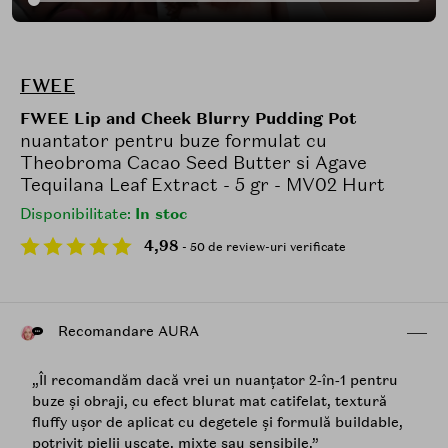
FWEE
FWEE Lip and Cheek Blurry Pudding Pot
nuantator pentru buze formulat cu
Theobroma Cacao Seed Butter si Agave
Tequilana Leaf Extract - 5 gr - MV02 Hurt
Disponibilitate:
In stoc
4,98
- 50 de review-uri verificate
Recomandare AURA
„Îl recomandăm dacă vrei un nuanțator 2‑în‑1 pentru
buze și obraji, cu efect blurat mat catifelat, textură
fluffy ușor de aplicat cu degetele și formulă buildable,
potrivit pielii uscate, mixte sau sensibile.”