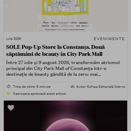
EVENIMENTE
iulie 2026
SOLE Pop-Up Store la Constanța. Două
săptămâni de beauty în City Park Mall
Între 27 iulie și 9 august 2026, transformăm atriumul
principal din City Park Mall of Constanța într-o
destinație de beauty gândită de la zero: mai
spectaculoasă, mai interactivă și mai aproape de felul în
care îți place, de fapt, să descoperi produse — testând,
⏱️
Timp de citire: 9 minute
✍️
Autor: Echipa Editorială Sole.ro
atingând, comparând, întrebând.
1
persoana apreciază acest articol