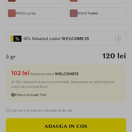
RS02 Lyrics
RS03 Faded
-15% folosind codul
WELCOME15
i
120 lei
5 gr
102 lei
folosind codul
WELCOME15
Ai 15% reducere la prima comandă. Reducerea se aplică pe tot
coșul de cumpărături.
Pretul include TVA
i
Cel mai mic pret din ultimele 30 de zile
ADAUGA IN COS