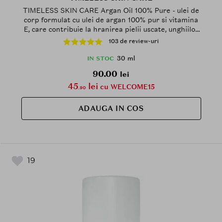
TIMELESS SKIN CARE Argan Oil 100% Pure - ulei de
corp formulat cu ulei de argan 100% pur si vitamina
E, care contribuie la hranirea pielii uscate, unghiilor
si parului - 30 ml
103 de review-uri
30 ml
IN STOC
90.00
lei
45
lei
cu WELCOME15
.90
ADAUGA IN COS
19