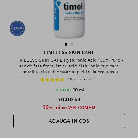
TIMELESS SKIN CARE
TIMELESS SKIN CARE Hyaluronic Acid 100% Pure -
ser de fata formulat cu acid hialuronic pur, care
contribuie la rehidratarea pielii si la cresterea
nivelului de hidratare - 30 ml
115 de review-uri
30 ml
IN STOC
70.00
lei
35
lei
cu WELCOME15
.70
ADAUGA IN COS