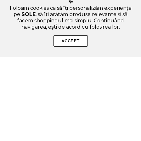
✨
Folosim cookies ca să îți personalizăm experiența
pe
SOLE
, să îți arătăm produse relevante și să
facem shoppingul mai simplu. Continuând
navigarea, ești de acord cu folosirea lor.
SOLE – beauty fără zgomot.
ACCEPT
Produse autentice, conforme UE, alese responsabil.
Categorii Produse
Contul meu & SOLE CLUB
Ajutor & Siguranță
Sole.ro & Comunitate