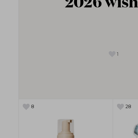
2026 wish
1
8
28