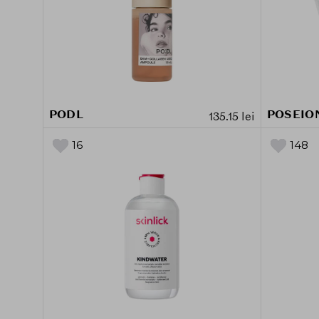
PODL
POSEIO
135.15 lei
16
148