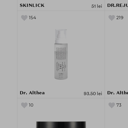
SKINLICK
DR.REJ
51 lei
154
219
Dr. Althea
Dr. Alth
93.50 lei
10
73