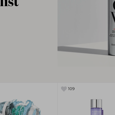
list
109