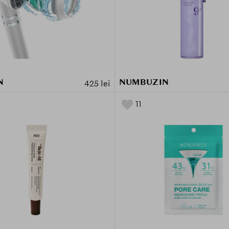
N
NUMBUZIN
425 lei
11