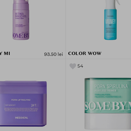
Y MI
COLOR WOW
93.50 lei
54