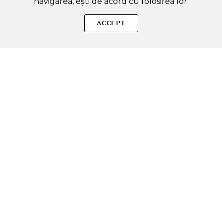
navigarea, ești de acord cu folosirea lor.
SOLE – beauty fără zgomot.
ACCEPT
Produse autentice, conforme UE, alese responsabil.
Categorii Produse
Contul meu & SOLE CLUB
Ajutor & Siguranță
Sole.ro & Comunitate