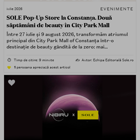
EVENIMENTE
iulie 2026
SOLE Pop-Up Store la Constanța. Două
săptămâni de beauty în City Park Mall
Între 27 iulie și 9 august 2026, transformăm atriumul
principal din City Park Mall of Constanța într-o
destinație de beauty gândită de la zero: mai
spectaculoasă, mai interactivă și mai aproape de felul în
care îți place, de fapt, să descoperi produse — testând,
⏱️
Timp de citire: 9 minute
✍️
Autor: Echipa Editorială Sole.ro
atingând, comparând, întrebând.
1
persoana apreciază acest articol