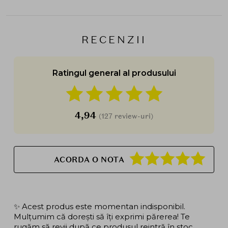
RECENZII
Ratingul general al produsului
4,94
(127 review-uri)
ACORDA O NOTA
✨ Acest produs este momentan indisponibil.
Mulțumim că dorești să îți exprimi părerea! Te
rugăm să revii după ce produsul reintră în stoc