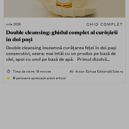
GHID COMPLET
iulie 2026
Double cleansing: ghidul complet al curățării
în doi pași
Double cleansing înseamnă curățarea feței în doi pași
consecutivi, seara: mai întâi cu un produs pe bază de
ulei, apoi cu unul pe bază de apă. Primul dizolvă
impuritățile grase — SPF, machiaj, sebum, particule de
poluare. Al doilea îndepărtează impuritățile solubile în
⏱️
Timp de citire: 16 minute
✍️
Autor: Echipa Editorială Sole.ro
apă — transpirație, praf, reziduuri.
0
persoane apreciază acest articol