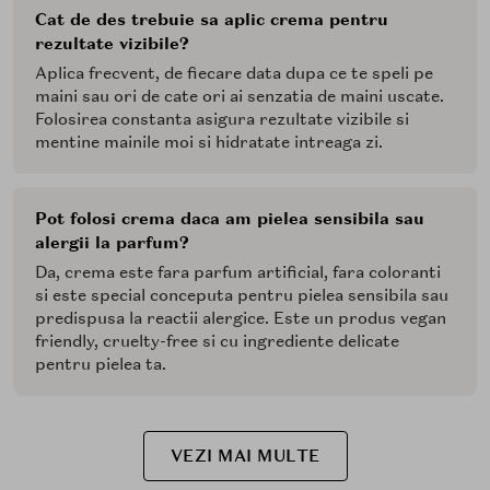
Cat de des trebuie sa aplic crema pentru
rezultate vizibile?
Aplica frecvent, de fiecare data dupa ce te speli pe
maini sau ori de cate ori ai senzatia de maini uscate.
Folosirea constanta asigura rezultate vizibile si
mentine mainile moi si hidratate intreaga zi.
Pot folosi crema daca am pielea sensibila sau
alergii la parfum?
Da, crema este fara parfum artificial, fara coloranti
si este special conceputa pentru pielea sensibila sau
predispusa la reactii alergice. Este un produs vegan
friendly, cruelty-free si cu ingrediente delicate
pentru pielea ta.
VEZI MAI MULTE