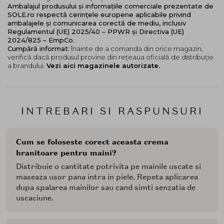
Ambalajul produsului și informațiile comerciale prezentate de
SOLE.ro respectă cerințele europene aplicabile privind
ambalajele și comunicarea corectă de mediu, inclusiv
Regulamentul (UE) 2025/40 – PPWR și Directiva (UE)
2024/825 – EmpCo.
Cumpără informat:
înainte de a comanda din orice magazin,
verifică dacă produsul provine din rețeaua oficială de distribuție
a brandului.
Vezi aici magazinele autorizate.
INTREBARI SI RASPUNSURI
Cum se foloseste corect aceasta crema
hranitoare pentru maini?
Distribuie o cantitate potrivita pe mainile uscate si
maseaza usor pana intra in piele. Repeta aplicarea
dupa spalarea mainilor sau cand simti senzatia de
uscaciune.