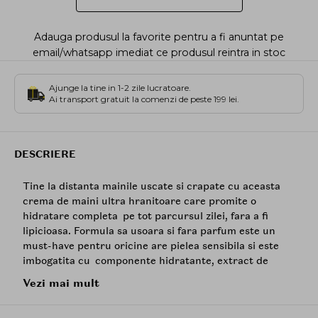
Adauga produsul la favorite pentru a fi anuntat pe
email/whatsapp imediat ce produsul reintra in stoc
Ajunge la tine in 1-2 zile lucratoare.
Ai transport gratuit la comenzi de peste 199 lei.
DESCRIERE
Tine la distanta mainile uscate si crapate cu aceasta
crema de maini ultra hranitoare care promite o
hidratare completa pe tot parcursul zilei, fara a fi
lipicioasa. Formula sa usoara si fara parfum este un
must-have pentru oricine are pielea sensibila si este
imbogatita cu componente hidratante, extract de
mesteacan si ulei din seminte de babassu, pentru a-ti
Vezi mai mult
mentine mainile si unghiile sanatoase.
Mod de utilizare: