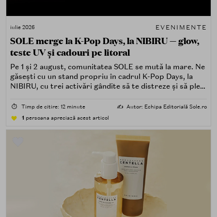
EVENIMENTE
iulie 2026
SOLE merge la K-Pop Days, la NIBIRU — glow,
teste UV și cadouri pe litoral
Pe 1 și 2 august, comunitatea SOLE se mută la mare. Ne
găsești cu un stand propriu în cadrul K-Pop Days, la
NIBIRU, cu trei activări gândite să te distreze și să pleci
acasă cu ceva în plus.
⏱️
Timp de citire: 12 minute
✍️
Autor: Echipa Editorială Sole.ro
1
persoana apreciază acest articol