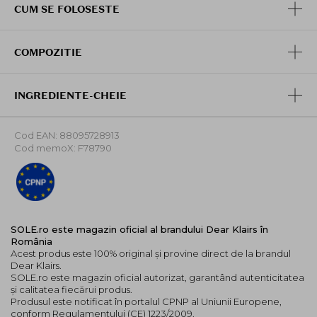
CUM SE FOLOSESTE
Se distribuie o cantitate potrivita de crema pe mainile
uscate. Aplicati frecvent dupa ce va spalati pe maini
sau cand exista senzatie de uscaciune.
COMPOZITIE
*Cruelty-free *pH 7.0 ± 0.5 *Fara etanol *Fara uleiuri
de silicon *Fara coloranti artificiali *Fara parfum
INGREDIENTE-CHEIE
artificial *Vegan Friendly.
Cod EAN: 88095728913
Cod memoX: F78790
SOLE.ro este magazin oficial al brandului Dear Klairs în
România
Acest produs este 100% original și provine direct de la brandul
Dear Klairs.
SOLE.ro este magazin oficial autorizat, garantând autenticitatea
și calitatea fiecărui produs.
Produsul este notificat în portalul CPNP al Uniunii Europene,
conform Regulamentului (CE) 1223/2009.