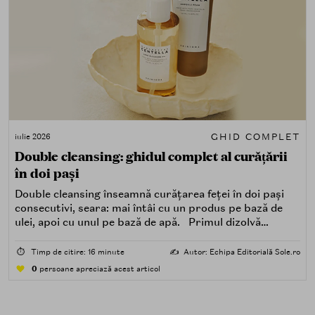
GHID COMPLET
iulie 2026
Double cleansing: ghidul complet al curățării
în doi pași
Double cleansing înseamnă curățarea feței în doi pași
consecutivi, seara: mai întâi cu un produs pe bază de
ulei, apoi cu unul pe bază de apă. Primul dizolvă
impuritățile grase — SPF, machiaj, sebum, particule de
poluare. Al doilea îndepărtează impuritățile solubile în
⏱️
Timp de citire: 16 minute
✍️
Autor: Echipa Editorială Sole.ro
apă — transpirație, praf, reziduuri.
0
persoane apreciază acest articol