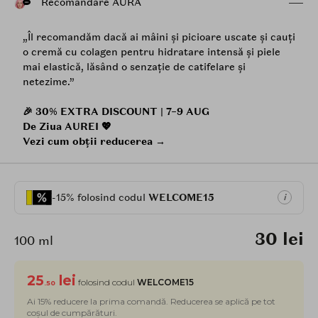
Recomandare AURA
„Îl recomandăm dacă ai mâini și picioare uscate și cauți
o cremă cu colagen pentru hidratare intensă și piele
mai elastică, lăsând o senzație de catifelare și
netezime.”
🎉 30% EXTRA DISCOUNT | 7–9 AUG
De Ziua AUREI 💖
Vezi cum obții reducerea →
-15% folosind codul
WELCOME15
i
30 lei
100 ml
25
lei
folosind codul
WELCOME15
.50
Ai 15% reducere la prima comandă. Reducerea se aplică pe tot
coșul de cumpărături.