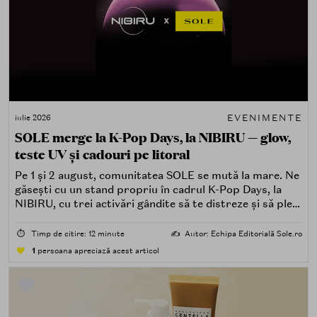
EVENIMENTE
iulie 2026
SOLE merge la K-Pop Days, la NIBIRU — glow,
teste UV și cadouri pe litoral
Pe 1 și 2 august, comunitatea SOLE se mută la mare. Ne
găsești cu un stand propriu în cadrul K-Pop Days, la
NIBIRU, cu trei activări gândite să te distreze și să pleci
acasă cu ceva în plus.
⏱️
Timp de citire: 12 minute
✍️
Autor: Echipa Editorială Sole.ro
1
persoana apreciază acest articol