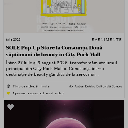
EVENIMENTE
iulie 2026
SOLE Pop-Up Store la Constanța. Două
săptămâni de beauty în City Park Mall
Între 27 iulie și 9 august 2026, transformăm atriumul
principal din City Park Mall of Constanța într-o
destinație de beauty gândită de la zero: mai
spectaculoasă, mai interactivă și mai aproape de felul în
care îți place, de fapt, să descoperi produse — testând,
⏱️
Timp de citire: 9 minute
✍️
Autor: Echipa Editorială Sole.ro
atingând, comparând, întrebând.
1
persoana apreciază acest articol