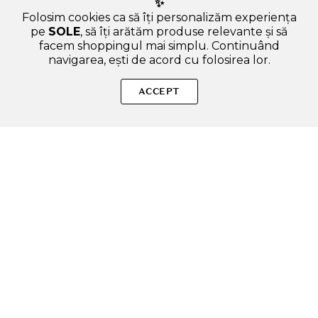
✨
Folosim cookies ca să îți personalizăm experiența
pe
SOLE
, să îți arătăm produse relevante și să
facem shoppingul mai simplu. Continuând
navigarea, ești de acord cu folosirea lor.
Sperăm că ți-am răspuns la toate întrebările despre MIZON
Collagen Crema pentru maini si picioare - Hidratare intensa si
ACCEPT
elasticitate, 100 ml. Dacă ai și alte curiozități, nu ezita să ne
scrii!
ADAUGA IN COS
SOLE – beauty fără zgomot.
Produse autentice, conforme UE, alese responsabil.
Categorii Produse
Contul meu & SOLE CLUB
Ajutor & Siguranță