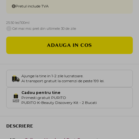
Pretul include TVA
25.50 lei/100ml
i
Cel mai mic pret din ultimele 30 de zile
ADAUGA IN COS
Ajunge la tine in 1-2 zile lucratoare.
Ai transport gratuit la comenzi de peste 199 lei.
Cadou pentru tine
Primesti gratuit PURITO
PURITO K-Beauty Discovery Kit - 2 Bucati
DESCRIERE