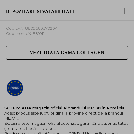
DEPOZITARE SI VALABILITATE
Cod EAN: 8809689370204
Cod memoX: F81011
VEZI TOATA GAMA COLLAGEN
SOLE.ro este magazin oficial al brandului MIZON în România
Acest produs este 100% original și provine direct de la brandul
MIZON.
SOLE.ro este magazin oficial autorizat, garantând autenticitatea
și calitatea fiecărui produs.
Produsul este notificat în portalul CPNP al Uniunii Europene,