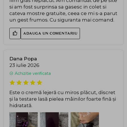
film gras neplacut. Am comandat de pe site
si am fost surprinsa sa gasesc in colet si
cateva mostre gratuite, ceea ce mi s-a parut
un gest frumos. Cu siguranta mai comand.
ADAUGA UN COMENTARIU
Dana Popa
23 iulie 2026
Achizitie verificata
Este o cremă lejeră cu miros plăcut, discret
și la testare lasă pielea mâinilor foarte fină și
hidratată.