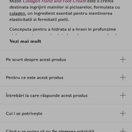
Mizon
Collagen Hand and Foot Cream
este o crema
destinata ingrijirii mainilor si picioarelor, formulata cu
colagen
, un ingredient esential pentru mentinerea
elasticitatii si fermitatii pielii.
Conceputa pentru a hidrata si a hrani in profunzime
pielea uscata, aceasta ajuta la reducerea semnelor de
Vezi mai mult
imbatranire si la imbunatatirea texturii pielii, oferind o
senzatie de catifelare si netezime si lasand pielea
revitalizata si radianta.
Pe scurt despre acest produs
Beneficii:
Maini si picioare catifelate si hidratate
Pentru ce este acest produs
Piele mai elastica si mai supla
Aspect mai tanar al pielii
Previne uscarea si descuamarea pielii
Întrebări la care răspunde acest produs
Formula multifunctionala: Poate fi utilizata
pentru maini, picioare sau corp
Cui i se potrivește
Mod de utilizare:
Aplicati o cantitate adecvata de crema pe mainile si
picioarele curate, masand usor pana la absorbtia
Când s-ar putea să nu fie alegerea potrivită