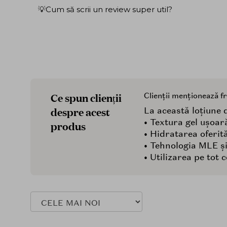
💡Cum să scrii un review super util?
Ce spun clienții
Clienții menționează f
despre acest
La această loțiune d
• Textura gel ușoar
produs
• Hidratarea oferit
• Tehnologia MLE ș
• Utilizarea pe tot 