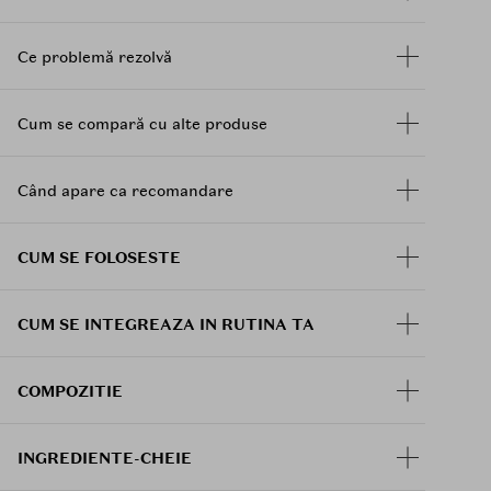
Mod de utilizare:
Dupa baie sau dus, aplicati o cantitate generoasa
de lotiune in palma. Masati usor pe tot corpul,
Ce problemă rezolvă
acordand o atentie deosebita zonelor rosii si
iritate.Poate fi utilizata ori de cate ori este
necesar.
Cum se compară cu alte produse
Când apare ca recomandare
CUM SE FOLOSESTE
CUM SE INTEGREAZA IN RUTINA TA
COMPOZITIE
INGREDIENTE-CHEIE