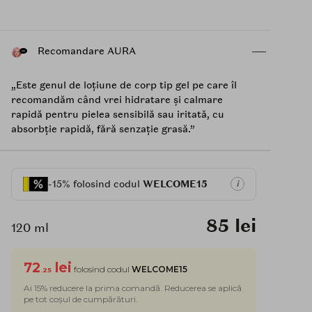
Recomandare AURA
„Este genul de loțiune de corp tip gel pe care îl
recomandăm când vrei hidratare și calmare
rapidă pentru pielea sensibilă sau iritată, cu
absorbție rapidă, fără senzație grasă.”
-15% folosind codul
WELCOME15
i
85 lei
120 ml
72
lei
folosind codul
WELCOME15
.25
Ai 15% reducere la prima comandă. Reducerea se aplică
pe tot coșul de cumpărături.