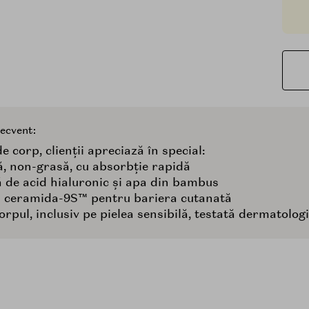
recvent:
e corp, clienții apreciază în special:
ă, non-grasă, cu absorbție rapidă
ă de acid hialuronic și apa din bambus
i ceramida-9S™ pentru bariera cutanată
corpul, inclusiv pe pielea sensibilă, testată dermatolog