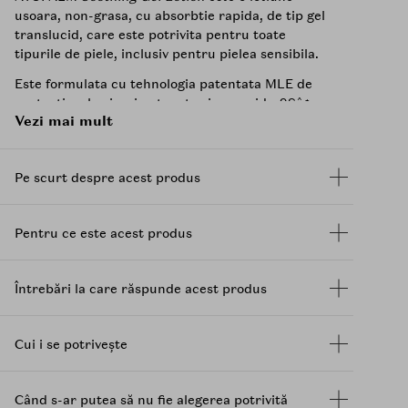
usoara, non-grasa, cu absorbtie rapida, de tip gel
translucid, care este potrivita pentru toate
tipurile de piele, inclusiv pentru pielea sensibila.
Este formulata cu tehnologia patentata MLE de
protectie a barierei cutanate si ceramida-9Sâ¢
Vezi mai mult
pentru a ajuta la protejarea si calmarea pielii
iritate.
Acidul hialuronic
si apa derivata din
bambus asigura hidratare si racorire, in timp ce
Pe scurt despre acest produs
un amestec de uleiuri de origine naturala -
seminte de struguri, seminte de sofranel, primula
de seara, seminte de jojoba, seminte de floarea-
Pentru ce este acest produs
soarelui, salvie si lemn de santal - ajuta la
hidratarea si calmarea pielii.
Lotiunea sub forma de gel se intinde usor, se
Întrebări la care răspunde acest produs
absoarbe rapid si nu lasa reziduuri lipicioase.
Dupa aplicare ofera o senzatie de usurare si
confort instantaneu, mentinand pielea sanatoasa
Cui i se potrivește
si hidratata. Este testata de dermatologi si
potrivita pentru utilizare pe toate partile corpului.
Când s-ar putea să nu fie alegerea potrivită