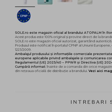
SOLE.ro este magazin oficial al brandului ATOPALM în R
Acest produs este 100% original și provine direct de la bra
SOLE.ro este magazin oficial autorizat, garantând autenticita
Produsul este notificat în portalul CPNP al Uniunii Europen
1223/2009.
Ambalajul produsului și informațiile comerciale prezentat
europene aplicabile privind ambalajele și comunicarea cor
Regulamentul (UE) 2025/40 – PPWR și Directiva (UE) 20
Cumpără informat:
înainte de a comanda din orice magazin,
din rețeaua oficială de distribuție a brandului.
Vezi aici mag
INTREBARI 