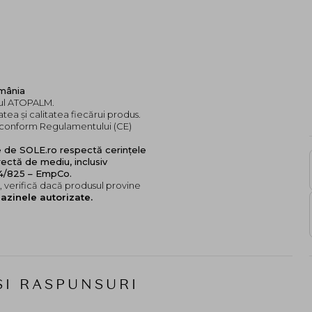
omânia
ndul ATOPALM.
tea și calitatea fiecărui produs.
e, conform Regulamentului (CE)
e de SOLE.ro respectă cerințele
ectă de mediu, inclusiv
24/825 – EmpCo.
 verifică dacă produsul provine
azinele autorizate.
SI RASPUNSURI