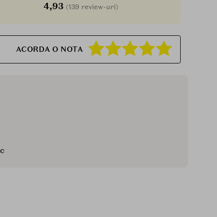
4,93
(139 review-uri)
ACORDA O NOTA
ic