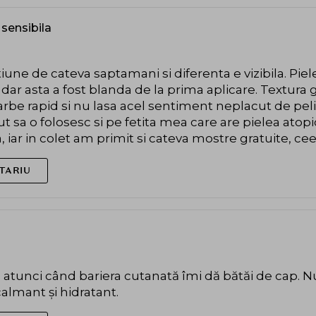
 sensibila
iune de cateva saptamani si diferenta e vizibila. Pi
 dar asta a fost blanda de la prima aplicare. Textura 
rbe rapid si nu lasa acel sentiment neplacut de pelic
sa o folosesc si pe fetita mea care are pielea atopica
a, iar in colet am primit si cateva mostre gratuite, c
TARIU
tunci când bariera cutanată îmi dă bătăi de cap. Nu 
calmant și hidratant.