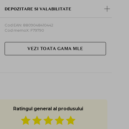
DEPOZITARE SI VALABILITATE
Cod EAN: 8809048410442
Cod memoX: F79790
VEZI TOATA GAMA MLE
Ratingul general al produsului