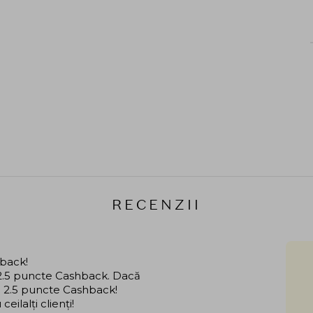
RECENZII
hback!
i 2.5 puncte Cashback. Dacă
că 2.5 puncte Cashback!
ilalți clienți!