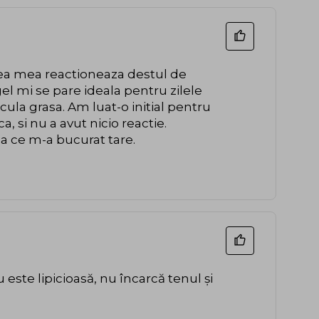
elea mea reactioneaza destul de
gel mi se pare ideala pentru zilele
ula grasa. Am luat-o initial pentru
, si nu a avut nicio reactie.
eea ce m-a bucurat tare.
este lipicioasă, nu încarcă tenul și