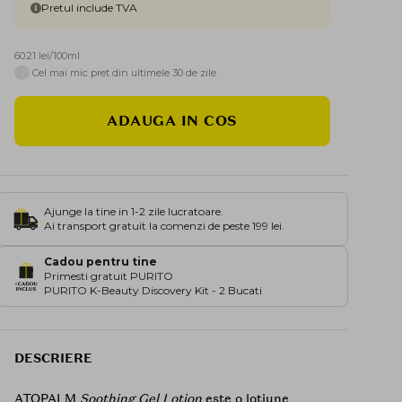
Pretul include TVA
60.21 lei/100ml
i
Cel mai mic pret din ultimele 30 de zile
ADAUGA IN COS
Ajunge la tine in 1-2 zile lucratoare.
Ai transport gratuit la comenzi de peste 199 lei.
Cadou pentru tine
Primesti gratuit PURITO
PURITO K-Beauty Discovery Kit - 2 Bucati
DESCRIERE
ATOPALM
Soothing Gel Lotion
este o lotiune