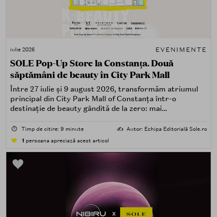
EVENIMENTE
iulie 2026
SOLE Pop-Up Store la Constanța. Două
săptămâni de beauty în City Park Mall
Între 27 iulie și 9 august 2026, transformăm atriumul
principal din City Park Mall of Constanța într-o
destinație de beauty gândită de la zero: mai
spectaculoasă, mai interactivă și mai aproape de felul în
care îți place, de fapt, să descoperi produse — testând,
⏱️
Timp de citire: 9 minute
✍️
Autor: Echipa Editorială Sole.ro
atingând, comparând, întrebând.
1
persoana apreciază acest articol