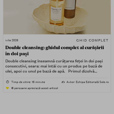
GHID COMPLET
iulie 2026
Double cleansing: ghidul complet al curățării
în doi pași
Double cleansing înseamnă curățarea feței în doi pași
consecutivi, seara: mai întâi cu un produs pe bază de
ulei, apoi cu unul pe bază de apă. Primul dizolvă
impuritățile grase — SPF, machiaj, sebum, particule de
poluare. Al doilea îndepărtează impuritățile solubile în
⏱️
Timp de citire: 16 minute
✍️
Autor: Echipa Editorială Sole.ro
apă — transpirație, praf, reziduuri.
0
persoane apreciază acest articol