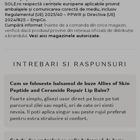
SOLE.ro respectă cerințele europene aplicabile privind
ambalajele și comunicarea corectă de mediu, inclusiv
Regulamentul (UE) 2025/40 – PPWR și Directiva (UE)
2024/825 – EmpCo.
Cumpără informat:
înainte de a comanda din orice magazin,
verifică dacă produsul provine din rețeaua oficială de distribuție
a brandului.
Vezi aici magazinele autorizate.
INTREBARI SI RASPUNSURI
Cum se foloseste balsamul de buze Allies of Skin
Peptide and Ceramide Repair Lip Balm?
Foarte simplu, glisezi usor direct pe buze pe tot
parcursul zilei sau noptii, ori de cate ori simti
nevoia. Il poti aplica singur sau peste rujul preferat
pentru extra stralucire si confort.