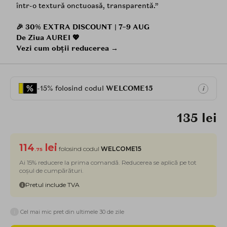
într-o textură onctuoasă, transparentă.”
🎉 30% EXTRA DISCOUNT | 7–9 AUG
De Ziua AUREI 💖
Vezi cum obții reducerea →
-15% folosind codul
WELCOME15
i
135 lei
114
lei
folosind codul
WELCOME15
.75
Ai 15% reducere la prima comandă. Reducerea se aplică pe tot
coșul de cumpărături.
Pretul include TVA
i
Cel mai mic pret din ultimele 30 de zile