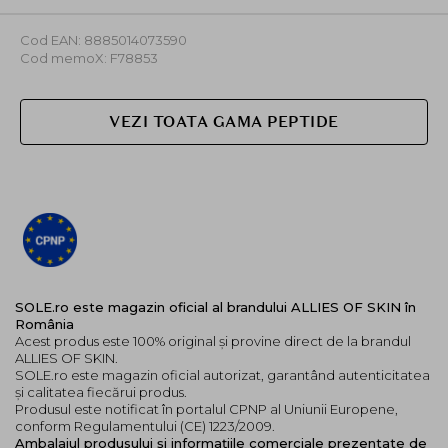
Cod EAN: 8885014073590
Cod memoX: F78853
Balsamul de buze are o nuanta de chihlimbar, dar este
transparent la aplicare; acest lucru se datoreaza
uleiului de catina de mare, care are aceeasi colorare
VEZI TOATA GAMA PEPTIDE
naturala.
Mod de utilizare:
Glisati pe buze pe tot parcursul zilei si noptii, dupa
cum este necesar.
Perfect stratificat singur (sau sub/asupra rujului
preferat datorita formulei sale construibile), reaplicati
acest balsam incolor pe tot parcursul zilei pentru o
stralucire delicioasa si neaderenta. Creeaza o baza
SOLE.ro este magazin oficial al brandului ALLIES OF SKIN în
România
moale, neteda si uniforma, construibila, pentru o
Acest produs este 100% original și provine direct de la brandul
aplicare fara efort a machiajului, asa ca nu uitati sa il
ALLIES OF SKIN.
tineti aproape.
SOLE.ro este magazin oficial autorizat, garantând autenticitatea
și calitatea fiecărui produs.
Produsul este notificat în portalul CPNP al Uniunii Europene,
conform Regulamentului (CE) 1223/2009.
Ambalajul produsului și informațiile comerciale prezentate de