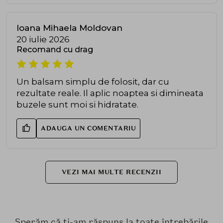
Ioana Mihaela Moldovan
20 iulie 2026
Recomand cu drag
Un balsam simplu de folosit, dar cu
rezultate reale. Il aplic noaptea si dimineata
buzele sunt moi si hidratate.
ADAUGA UN COMENTARIU
VEZI MAI MULTE RECENZII
Sperăm că ți-am răspuns la toate întrebările