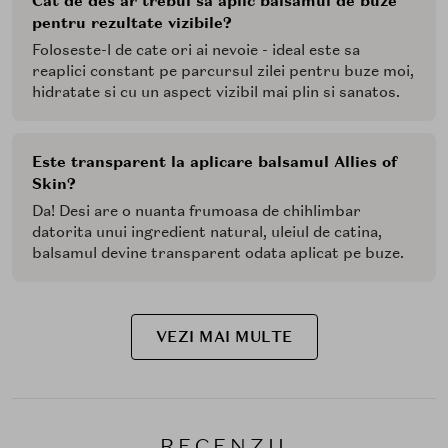
Cat de des ar trebui sa aplic balsamul de buze
pentru rezultate vizibile?
Foloseste-l de cate ori ai nevoie - ideal este sa
reaplici constant pe parcursul zilei pentru buze moi,
hidratate si cu un aspect vizibil mai plin si sanatos.
Este transparent la aplicare balsamul Allies of
Skin?
Da! Desi are o nuanta frumoasa de chihlimbar
datorita unui ingredient natural, uleiul de catina,
balsamul devine transparent odata aplicat pe buze.
VEZI MAI MULTE
RECENZII