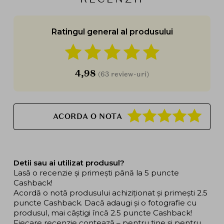
Ratingul general al produsului
4,98
(63 review-uri)
ACORDA O NOTA
Detii sau ai utilizat produsul?
Lasă o recenzie și primești până la 5 puncte
Cashback!
Acordă o notă produsului achiziționat și primești 2.5
puncte Cashback. Dacă adaugi și o fotografie cu
produsul, mai câștigi încă 2.5 puncte Cashback!
Fiecare recenzie contează – pentru tine și pentru