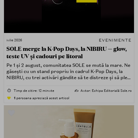
EVENIMENTE
iulie 2026
SOLE merge la K-Pop Days, la NIBIRU — glow,
teste UV și cadouri pe litoral
Pe 1 și 2 august, comunitatea SOLE se mută la mare. Ne
găsești cu un stand propriu în cadrul K-Pop Days, la
NIBIRU, cu trei activări gândite să te distreze și să pleci
acasă cu ceva în plus.
⏱️
Timp de citire: 12 minute
✍️
Autor: Echipa Editorială Sole.ro
1
persoana apreciază acest articol