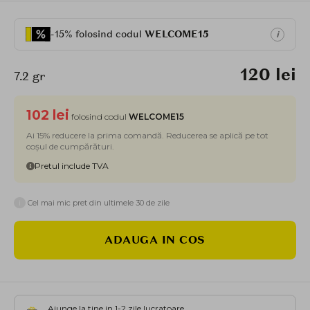
-15% folosind codul
WELCOME15
i
120 lei
7.2 gr
102 lei
folosind codul
WELCOME15
Ai 15% reducere la prima comandă. Reducerea se aplică pe tot
coșul de cumpărături.
Pretul include TVA
i
Cel mai mic pret din ultimele 30 de zile
ADAUGA IN COS
Ajunge la tine in 1-2 zile lucratoare.