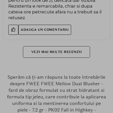
pentru un look de zi, delicata dar vizibila.
Rezistenta e remarcabila, chiar si dupa
cateva ore petrecute afara nu a trebuit sa il
retusez.
ADAUGA UN COMENTARIU
VEZI MAI MULTE RECENZII
Sperăm că ți-am răspuns la toate întrebările
despre FWEE FWEE Mellow Dual Blusher -
fard de obraz formulat cu strat hidratant si
formula tip jeleu, care contribuie la aplicarea
uniforma si la mentinerea confortului pe
piele - 7.2 gr - PK02 Fall in Highkey -