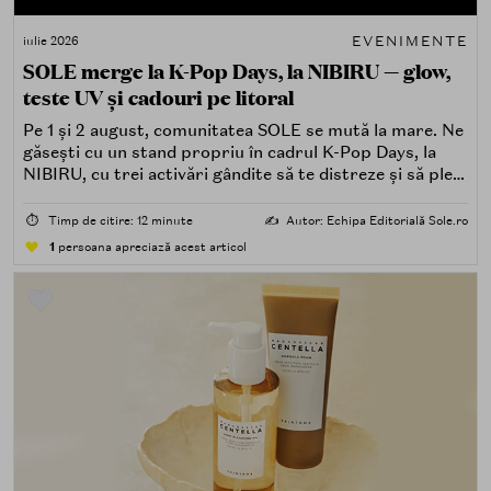
EVENIMENTE
iulie 2026
SOLE merge la K-Pop Days, la NIBIRU — glow,
teste UV și cadouri pe litoral
Pe 1 și 2 august, comunitatea SOLE se mută la mare. Ne
găsești cu un stand propriu în cadrul K-Pop Days, la
NIBIRU, cu trei activări gândite să te distreze și să pleci
acasă cu ceva în plus.
⏱️
Timp de citire: 12 minute
✍️
Autor: Echipa Editorială Sole.ro
1
persoana apreciază acest articol