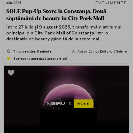
EVENIMENTE
iulie 2026
SOLE Pop-Up Store la Constanța. Două
săptămâni de beauty în City Park Mall
Între 27 iulie și 9 august 2026, transformăm atriumul
principal din City Park Mall of Constanța într-o
destinație de beauty gândită de la zero: mai
spectaculoasă, mai interactivă și mai aproape de felul în
care îți place, de fapt, să descoperi produse — testând,
⏱️
Timp de citire: 9 minute
✍️
Autor: Echipa Editorială Sole.ro
atingând, comparând, întrebând.
1
persoana apreciază acest articol