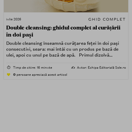
GHID COMPLET
iulie 2026
Double cleansing: ghidul complet al curățării
în doi pași
Double cleansing înseamnă curățarea feței în doi pași
consecutivi, seara: mai întâi cu un produs pe bază de
ulei, apoi cu unul pe bază de apă. Primul dizolvă
impuritățile grase — SPF, machiaj, sebum, particule de
poluare. Al doilea îndepărtează impuritățile solubile în
⏱️
Timp de citire: 16 minute
✍️
Autor: Echipa Editorială Sole.ro
apă — transpirație, praf, reziduuri.
0
persoane apreciază acest articol