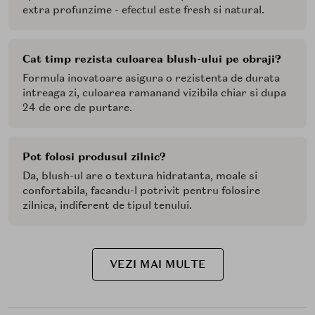
extra profunzime - efectul este fresh si natural.
Cat timp rezista culoarea blush-ului pe obraji?
Formula inovatoare asigura o rezistenta de durata
intreaga zi, culoarea ramanand vizibila chiar si dupa
24 de ore de purtare.
Pot folosi produsul zilnic?
Da, blush-ul are o textura hidratanta, moale si
confortabila, facandu-l potrivit pentru folosire
zilnica, indiferent de tipul tenului.
VEZI MAI MULTE