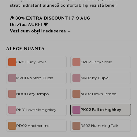
strat hidratant alunecă confortabil și rezistă bine.”
🎉 30% EXTRA DISCOUNT | 7–9 AUG
De Ziua AUREI 💖
Vezi cum obții reducerea →
ALEGE NUANTA
CR01 Juicy Smile
CR02 Baby Smile
MV01 No More Cupid
MV02 Icy Cupid
ND01 Lazy Tempo
ND02 Down Tempo
PK01 Love Me Highkey
PK02 Fall in Highkey
RD02 Another me
RS02 Humming Talk