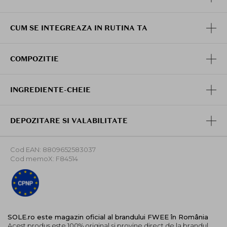
CUM SE INTEGREAZA IN RUTINA TA
COMPOZITIE
INGREDIENTE-CHEIE
DEPOZITARE SI VALABILITATE
Cod EAN: 8809652583037
Cod memoX: F84514
SOLE.ro este magazin oficial al brandului FWEE în România
Acest produs este 100% original și provine direct de la brandul