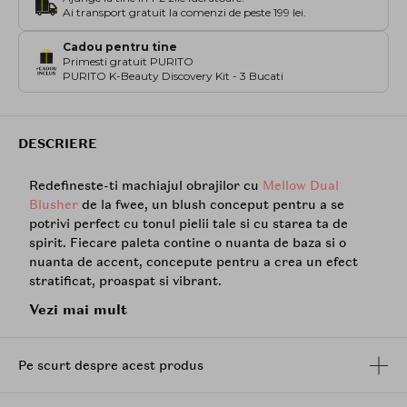
Ai transport gratuit la comenzi de peste 199 lei.
Cadou pentru tine
Primesti gratuit PURITO
PURITO K-Beauty Discovery Kit - 3 Bucati
DESCRIERE
Redefineste-ti machiajul obrajilor cu
Mellow Dual
Blusher
de la fwee
, un blush conceput pentru a se
potrivi perfect cu tonul pielii tale si cu starea ta de
spirit. Fiecare paleta contine o nuanta de baza si o
nuanta de accent, concepute pentru a crea un efect
stratificat, proaspat si vibrant.
Vezi mai mult
Beneficii:
Versatilitate cu doua nuante: Combina o culoare
de baza delicata, pentru aplicare uniforma, cu o
Pe scurt despre acest produs
nuanta vibranta care ofera profunzime si
stralucire look-ului tau.