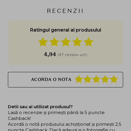
RECENZII
Ratingul general al produsului
4,94
(47 review-uri)
ACORDA O NOTA
Detii sau ai utilizat produsul?
Lasă o recenzie și primești până la 5 puncte
Cashback!
Acordă o notă produsului achiziționat și primești 2.5
puncte Cashback. Dacă adaugi și o fotografie cu