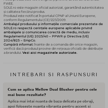
FWEE.
SOLE.ro este magazin oficial autorizat, garantând autenticitatea
și calitatea fiecărui produs.
Produsul este notificat în portalul CPNP al Uniunii Europene,
conform Regulamentului (CE) 1223/2009.
Ambalajul produsului și informațiile comerciale prezentate de
SOLE.ro respectă cerințele europene aplicabile privind
ambalajele și comunicarea corectă de mediu, inclusiv
Regulamentul (UE) 2025/40 – PPWR și Directiva (UE)
2024/825 – EmpCo.
Cumpără informat:
înainte de a comanda din orice magazin,
verifică dacă produsul provine din rețeaua oficială de distribuție
a brandului.
Vezi aici magazinele autorizate.
INTREBARI SI RASPUNSURI
Cum se aplica Mellow Dual Blusher pentru cele
mai bune rezultate?
Aplica mai intai nuanta de baza delicata pe obraji,
apoi foloseste nuanta vibranta pentru accent si