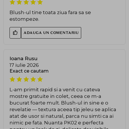
Blush-ul tine toata ziua fara sa se
estompeze.
ADAUGA UN COMENTARIU
Ioana Rusu
17 iulie 2026
Exact ce cautam
L-am primit rapid si a venit cu cateva
mostre gratuite in colet, ceea ce m-a
bucurat foarte mult. Blush-ul in sine e o
revelatie — textura aceea tip jeleu se aplica
atat de usor si natural, parca nu simti ca ai
nimic pe fata. Nuanta PK02 e perfecta