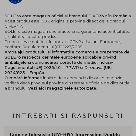
SOLE.ro este magazin oficial al brandului GIVERNY în România
Acest produs este 100% original și provine direct de la brandul
GIVERNY.
SOLE.ro este magazin oficial autorizat, garantând autenticitatea
și calitatea fiecărui produs.
Produsul este notificat în portalul CPNP al Uniunii Europene,
conform Regulamentului (CE) 1223/2009.
Ambalajul produsului și informațiile comerciale prezentate de
SOLE.ro respectă cerințele europene aplicabile privind
ambalajele și comunicarea corectă de mediu, inclusiv
Regulamentul (UE) 2025/40 – PPWR și Directiva (UE)
2024/825 – EmpCo.
Cumpără informat:
înainte de a comanda din orice magazin,
verifică dacă produsul provine din rețeaua oficială de distribuție
a brandului.
Vezi aici magazinele autorizate.
INTREBARI SI RASPUNSURI
Cum se foloseste GIVERNY Impression Double