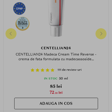
2025
CREMA-FATA-2025
3
CENTELLIAN24
CENTELLIAN24 Madeca Cream Time Reverse -
crema de fata formulata cu madecassoside...
111 de review-uri
50 ml
IN STOC
85 lei
72
lei
.25
ADAUGA IN COS