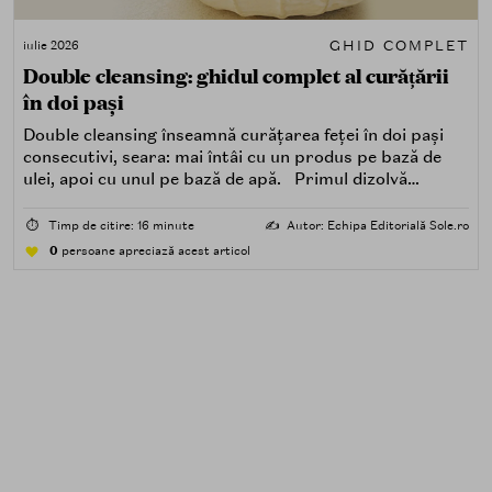
GHID COMPLET
iulie 2026
Double cleansing: ghidul complet al curățării
în doi pași
Double cleansing înseamnă curățarea feței în doi pași
consecutivi, seara: mai întâi cu un produs pe bază de
ulei, apoi cu unul pe bază de apă. Primul dizolvă
impuritățile grase — SPF, machiaj, sebum, particule de
poluare. Al doilea îndepărtează impuritățile solubile în
⏱️
Timp de citire: 16 minute
✍️
Autor: Echipa Editorială Sole.ro
apă — transpirație, praf, reziduuri.
0
persoane apreciază acest articol