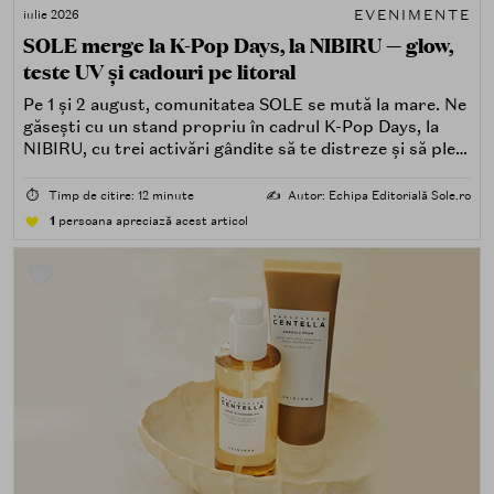
EVENIMENTE
iulie 2026
SOLE merge la K-Pop Days, la NIBIRU — glow,
teste UV și cadouri pe litoral
Pe 1 și 2 august, comunitatea SOLE se mută la mare. Ne
găsești cu un stand propriu în cadrul K-Pop Days, la
NIBIRU, cu trei activări gândite să te distreze și să pleci
acasă cu ceva în plus.
⏱️
Timp de citire: 12 minute
✍️
Autor: Echipa Editorială Sole.ro
1
persoana apreciază acest articol