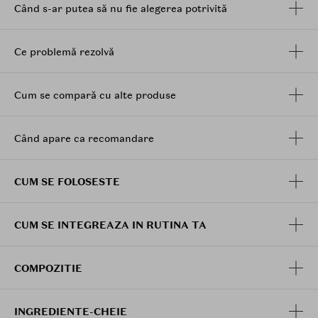
la aplicare, fiind potrivit in special pentru ten mixt si
Când s-ar putea să nu fie alegerea potrivită
gras. Ajuta la controlul luciului, la uniformizarea
aspectului pielii si la mentinerea machiajului datorita
rezistentei la transfer, pastrand un aspect proaspat,
Ce problemă rezolvă
neted si uniform pe parcursul zilei.
Produsul include si o paleta de blending integrata, care
Cum se compară cu alte produse
ajuta la dozarea cantitatii de produs de pe buretel,
pentru o aplicare mai uniforma si mai subtire. Astfel,
produsul poate fi aplicat in straturi fine, de la
Când apare ca recomandare
acoperire lejera pana la acoperire ridicata, fara sa
incarce tenul.
CUM SE FOLOSESTE
Beneficii:
Ofera acoperire ridicata, cu aspect uniform si
natural.
CUM SE INTEGREAZA IN RUTINA TA
Estompeaza vizibil porii si textura neuniforma.
Lasa un finish semi-mat, neted, cu efect de pudra
fina.
COMPOZITIE
Ajuta la prevenirea estomparii machiajului.
Potrivit pentru ten mixt si gras.
Controleaza luciul fara sa lase o senzatie grea.
INGREDIENTE-CHEIE