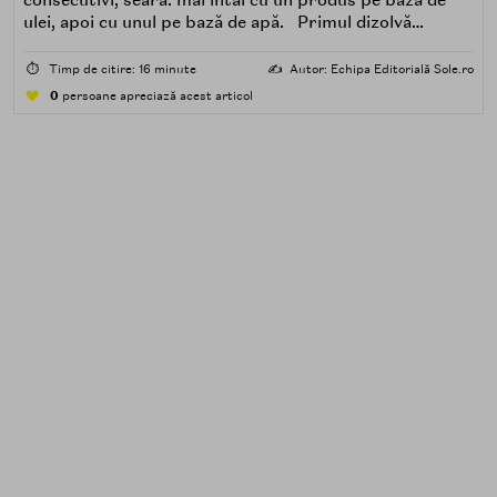
consecutivi, seara: mai întâi cu un produs pe bază de
ulei, apoi cu unul pe bază de apă. Primul dizolvă
impuritățile grase — SPF, machiaj, sebum, particule de
poluare. Al doilea îndepărtează impuritățile solubile în
⏱️
Timp de citire: 16 minute
✍️
Autor: Echipa Editorială Sole.ro
apă — transpirație, praf, reziduuri.
0
persoane apreciază acest articol