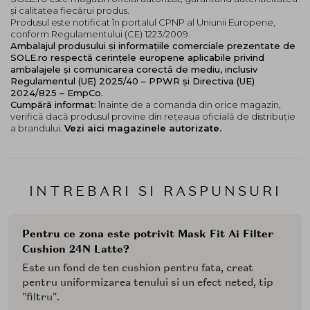
și calitatea fiecărui produs.
Produsul este notificat în portalul CPNP al Uniunii Europene,
conform Regulamentului (CE) 1223/2009.
Ambalajul produsului și informațiile comerciale prezentate de
SOLE.ro respectă cerințele europene aplicabile privind
ambalajele și comunicarea corectă de mediu, inclusiv
Regulamentul (UE) 2025/40 – PPWR și Directiva (UE)
2024/825 – EmpCo.
Cumpără informat:
înainte de a comanda din orice magazin,
verifică dacă produsul provine din rețeaua oficială de distribuție
a brandului.
Vezi aici magazinele autorizate.
INTREBARI SI RASPUNSURI
Pentru ce zona este potrivit Mask Fit Ai Filter
Cushion 24N Latte?
Este un fond de ten cushion pentru fata, creat
pentru uniformizarea tenului si un efect neted, tip
"filtru".