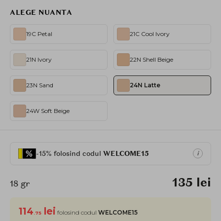
ALEGE NUANTA
19C Petal
21C Cool Ivory
21N Ivory
22N Shell Beige
23N Sand
24N Latte
24W Soft Beige
-15% folosind codul
WELCOME15
i
135 lei
18 gr
114
lei
folosind codul
WELCOME15
.75