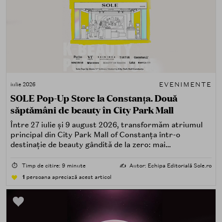
EVENIMENTE
iulie 2026
SOLE Pop-Up Store la Constanța. Două
săptămâni de beauty în City Park Mall
Între 27 iulie și 9 august 2026, transformăm atriumul
principal din City Park Mall of Constanța într-o
destinație de beauty gândită de la zero: mai
spectaculoasă, mai interactivă și mai aproape de felul în
care îți place, de fapt, să descoperi produse — testând,
⏱️
Timp de citire: 9 minute
✍️
Autor: Echipa Editorială Sole.ro
atingând, comparând, întrebând.
1
persoana apreciază acest articol