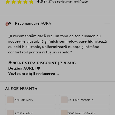
4,97
- 37 de review-uri verificate
Recomandare AURA
„Îl recomandăm dacă vrei un fond de ten cushion cu
acoperire ajustabilă și finish semi-glow, care hidratează
cu acid hialuronic, uniformizează nuanța și rămâne
confortabil pentru retușuri rapide.”
🎉 30% EXTRA DISCOUNT | 7–9 AUG
De Ziua AUREI 💖
Vezi cum obții reducerea →
ALEGE NUANTA
13N Fair Ivory
15C Fair Porcelain
17C Porcelain
17W French Vanilla