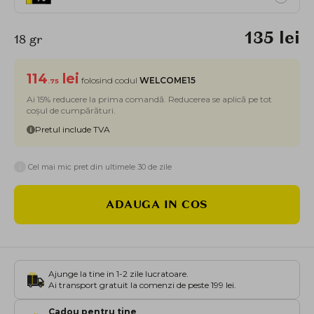
135 lei
18 gr
114
lei
folosind codul
WELCOME15
.75
Ai 15% reducere la prima comandă. Reducerea se aplică pe tot
coșul de cumpărături.
Pretul include TVA
i
Cel mai mic pret din ultimele 30 de zile
ADAUGA IN COS
Ajunge la tine in 1-2 zile lucratoare.
Ai transport gratuit la comenzi de peste 199 lei.
Cadou pentru tine