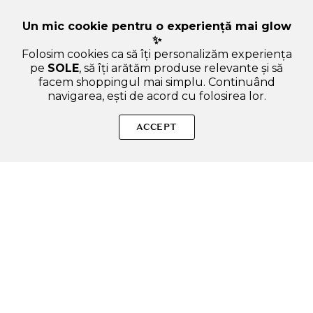
Un mic cookie pentru o experiență mai glow
✨
Folosim cookies ca să îți personalizăm experiența
pe
SOLE
, să îți arătăm produse relevante și să
facem shoppingul mai simplu. Continuând
navigarea, ești de acord cu folosirea lor.
Sperăm că ți-am răspuns la toate întrebările despre TIRTIR
Mask Fit Aura Cushion - fond de ten cushion formulat cu acid
ACCEPT
hialuronic si extracte naturale, care contribuie la hidratarea
pielii si la mentinerea confortului pe durata purtarii - 18 gr -
27C Cool Beige. Dacă ai și alte curiozități, nu ezita să ne scrii!
ADAUGA IN COS
SOLE – beauty fără zgomot.
Produse autentice, conforme UE, alese responsabil.
Categorii Produse