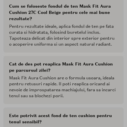
strat, concentrandu-te pe zonele care au nevoie de mai
Cum se foloseste fondul de ten Mask Fit Aura
multa atentie.
Cushion 27C Cool Beige pentru cele mai bune
rezultate?
Pentru rezultate ideale, aplica fondul de ten pe fata
curata si hidratata, folosind buretelul inclus.
Tapoteaza delicat din interior spre exterior pentru
o acoperire uniforma si un aspect natural radiant.
Cat de des pot reaplica Mask Fit Aura Cushion
pe parcursul zilei?
Mask Fit Aura Cushion are o formula usoara, ideala
pentru retusuri rapide. Il poti reaplica oricand ai
nevoie de improspatarea machiajului, fara sa incarci
tenul sau sa blochezi porii.
Este potrivit acest fond de ten cushion pentru
tenul sensibil?