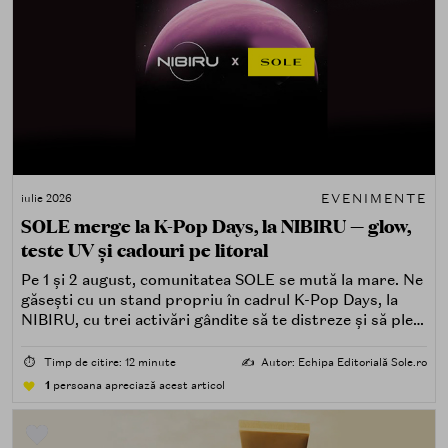
EVENIMENTE
iulie 2026
SOLE merge la K-Pop Days, la NIBIRU — glow,
teste UV și cadouri pe litoral
Pe 1 și 2 august, comunitatea SOLE se mută la mare. Ne
găsești cu un stand propriu în cadrul K-Pop Days, la
NIBIRU, cu trei activări gândite să te distreze și să pleci
acasă cu ceva în plus.
⏱️
Timp de citire: 12 minute
✍️
Autor: Echipa Editorială Sole.ro
1
persoana apreciază acest articol