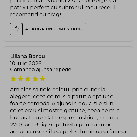
para incarcat. Nuanta 27C Cool Beige s-a
potrivit perfect cu subtonul meu rece. Il
recomand cu drag!
ADAUGA UN COMENTARIU
Liliana Barbu
10 iulie 2026
Comanda ajunsa repede
Am ales sa ridic coletul prin curier la
alegere, ceea ce mi s-a parut o optiune
foarte comoda. A ajuns in doua zile si in
colet erau si mostre gratuite, ceea ce m-a
bucurat tare. Cat despre cushion, nuanta
27C Cool Beige e potrivita pentru mine,
acopera usor si lasa pielea luminoasa fara sa