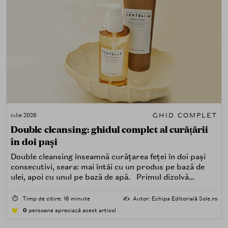
GHID COMPLET
iulie 2026
Double cleansing: ghidul complet al curățării
în doi pași
Double cleansing înseamnă curățarea feței în doi pași
consecutivi, seara: mai întâi cu un produs pe bază de
ulei, apoi cu unul pe bază de apă. Primul dizolvă
impuritățile grase — SPF, machiaj, sebum, particule de
poluare. Al doilea îndepărtează impuritățile solubile în
⏱️
Timp de citire: 16 minute
✍️
Autor: Echipa Editorială Sole.ro
apă — transpirație, praf, reziduuri.
0
persoane apreciază acest articol