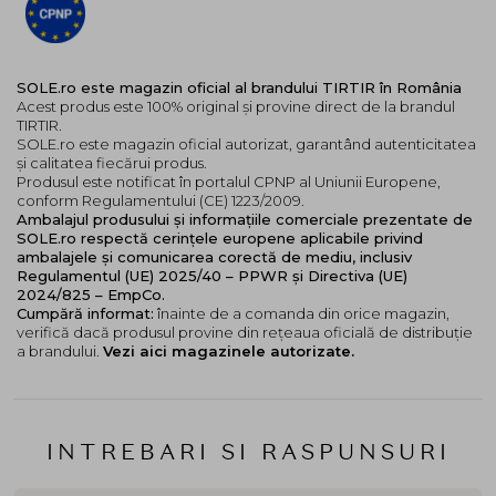
Tonuri Golden (aurii)
- perfect pentru tenurile
medii spre inchise, cu subtonuri calde, care
confera un aspect natural si luminos: 24N Latte /
25N Mocha / 27N Camel
SOLE.ro este magazin oficial al brandului TIRTIR în România
Tonuri Olive (maslinii)
- concepute pentru
Acest produs este 100% original și provine direct de la brandul
tenurile cu subtonuri reci-maslinii sau medii spre
TIRTIR.
SOLE.ro este magazin oficial autorizat, garantând autenticitatea
inchise, oferind un finish foarte natural: 17W
și calitatea fiecărui produs.
French Vanilla / 21W Natural Ivory / 24W Soft
Produsul este notificat în portalul CPNP al Uniunii Europene,
Beige / 31N French Beige
conform Regulamentului (CE) 1223/2009.
Ambalajul produsului și informațiile comerciale prezentate de
Aceasta paleta larga de nuante iti permite sa alegi
SOLE.ro respectă cerințele europene aplicabile privind
nuanta care se potriveste cel mai bine tonului si
ambalajele și comunicarea corectă de mediu, inclusiv
Regulamentul (UE) 2025/40 – PPWR și Directiva (UE)
subtonului pielii tale, astfel incat fondul de ten sa arate
2024/825 – EmpCo.
cat mai natural si uniform. Daca esti intre doua
Cumpără informat:
înainte de a comanda din orice magazin,
nuante, recomandarea este sa alegi una mai apropiata
verifică dacă produsul provine din rețeaua oficială de distribuție
de subtonul pielii tale.
a brandului.
Vezi aici magazinele autorizate.
Pentru rezultate perfecte, incepe cu un ten curat si
hidratat. Aplica cu grija fondul de ten folosind
buretelul inclus, tamponand usor din centrul fetei
INTREBARI SI RASPUNSURI
catre exterior pentru o acoperire uniforma. Daca
doresti un efect mai intens, poti construi strat dupa