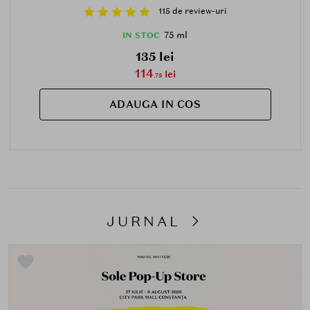
115 de review-uri
75 ml
IN STOC
135 lei
114
lei
.75
ADAUGA IN COS
JURNAL