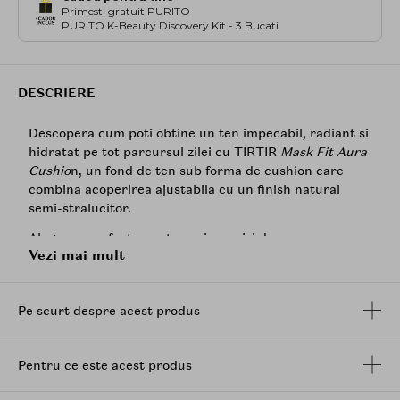
Primesti gratuit PURITO
PURITO K-Beauty Discovery Kit - 3 Bucati
DESCRIERE
Descopera cum poti obtine un ten impecabil, radiant si
hidratat pe tot parcursul zilei cu TIRTIR
Mask Fit Aura
Cushio
n, un fond de ten sub forma de cushion care
combina acoperirea ajustabila cu un finish natural
semi-stralucitor.
Alegerea perfecta pentru cei care isi doresc un
Vezi mai mult
machiaj care sa le puna in valoare frumusetea
naturala, formula sa, bogata in ingrediente care
hranesc pielea, precum
acidul hialuronic
si extractele
Pe scurt despre acest produs
naturale, asigura o hidratare profunda si o senzatie
placuta de confort, chiar si dupa ore intregi de
purtare. Fondul de ten acopera eficient
Pentru ce este acest produs
imperfectiunile, uniformizeaza nuanta pielii si poate fi
aplicat in straturi pentru a obtine rezultatul dorit, fara