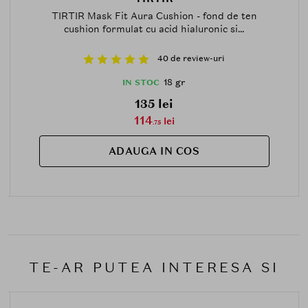
TIRTIR Mask Fit Aura Cushion - fond de ten
cushion formulat cu acid hialuronic si...
40 de review-uri
18 gr
IN STOC
135 lei
114
lei
.75
ADAUGA IN COS
TE-AR PUTEA INTERESA SI