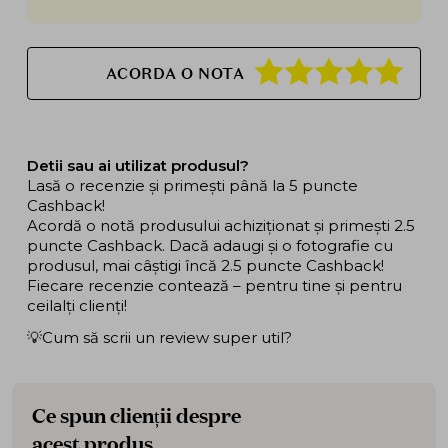
ACORDA O NOTA
Detii sau ai utilizat produsul?
Lasă o recenzie și primești până la 5 puncte
Cashback!
Acordă o notă produsului achiziționat și primești 2.5
puncte Cashback. Dacă adaugi și o fotografie cu
produsul, mai câștigi încă 2.5 puncte Cashback!
Fiecare recenzie contează – pentru tine și pentru
ceilalți clienți!
💡Cum să scrii un review super util?
Ce spun clienții despre
acest produs