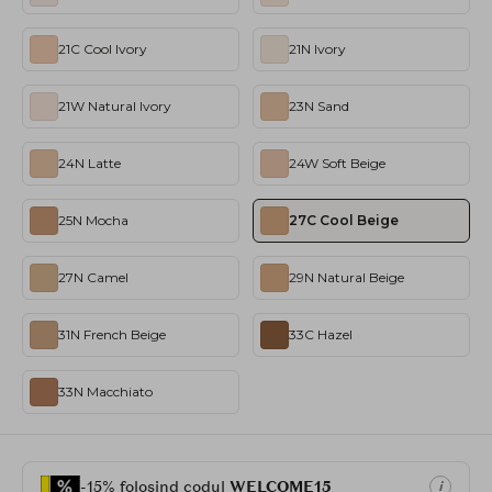
21C Cool Ivory
21N Ivory
21W Natural Ivory
23N Sand
24N Latte
24W Soft Beige
25N Mocha
27C Cool Beige
27N Camel
29N Natural Beige
31N French Beige
33C Hazel
33N Macchiato
-15% folosind codul
WELCOME15
i