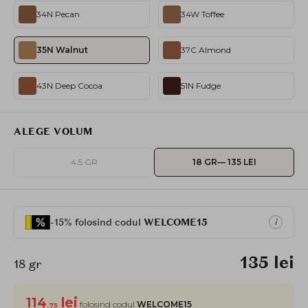
34N Pecan
34W Toffee
35N Walnut
37C Almond
43N Deep Cocoa
51N Fudge
ALEGE VOLUM
4.5 GR
18 GR
— 135 LEI
-15% folosind codul
WELCOME15
i
135 lei
18 gr
114
lei
folosind codul
WELCOME15
.75