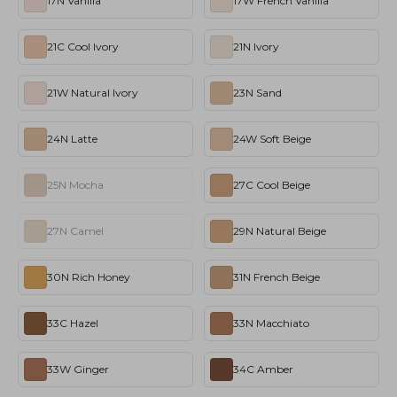
17N Vanilla
17W French Vanilla
21C Cool Ivory
21N Ivory
21W Natural Ivory
23N Sand
24N Latte
24W Soft Beige
25N Mocha
27C Cool Beige
27N Camel
29N Natural Beige
30N Rich Honey
31N French Beige
33C Hazel
33N Macchiato
33W Ginger
34C Amber