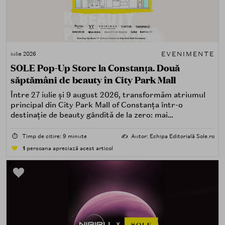
EVENIMENTE
iulie 2026
SOLE Pop-Up Store la Constanța. Două
săptămâni de beauty în City Park Mall
Între 27 iulie și 9 august 2026, transformăm atriumul
principal din City Park Mall of Constanța într-o
destinație de beauty gândită de la zero: mai
spectaculoasă, mai interactivă și mai aproape de felul în
care îți place, de fapt, să descoperi produse — testând,
⏱️
Timp de citire: 9 minute
✍️
Autor: Echipa Editorială Sole.ro
atingând, comparând, întrebând.
1
persoana apreciază acest articol