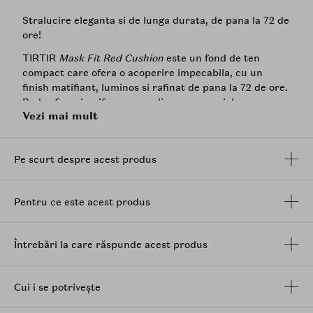
Stralucire eleganta si de lunga durata, de pana la 72 de
ore!
TIRTIR
Mask Fit Red Cushion
este un fond de ten
compact care ofera o acoperire impecabila, cu un
finish matifiant, luminos si rafinat de pana la 72 de ore.
Pudra fina si uniforma se aplica usor pe piele,
Vezi mai mult
acoperind eficient roseata, imperfectiunile si
cearcanele.
Caracteristici principale:
Pe scurt despre acest produs
Rezistenta ridicata la transfer.
Ofera stralucire naturala si acoperire eficienta.
Pentru ce este acest produs
Infuzat cu 3 tipuri de antioxidanti, ajuta la
mentinerea unui aspect sanatos si vibrant al
pielii.
Întrebări la care răspunde acest produs
Pudra usoara permite pielii sa respire, oferind un
confort deosebit si controlul excesului de sebum.
Cui i se potrivește
Exploreaza o gama variata de culori, care iau in
considerare si tonul pielii, pentru a gasi nuanta