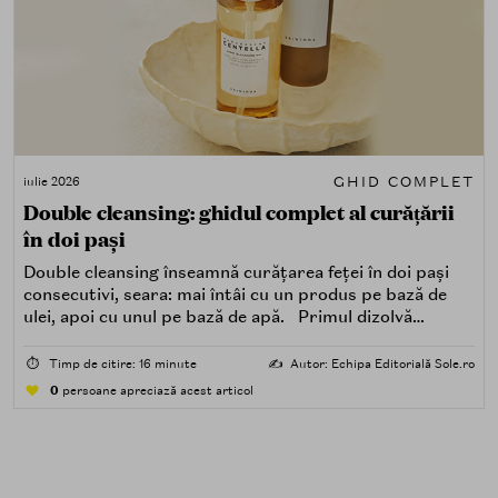
GHID COMPLET
iulie 2026
Double cleansing: ghidul complet al curățării
în doi pași
Double cleansing înseamnă curățarea feței în doi pași
consecutivi, seara: mai întâi cu un produs pe bază de
ulei, apoi cu unul pe bază de apă. Primul dizolvă
impuritățile grase — SPF, machiaj, sebum, particule de
poluare. Al doilea îndepărtează impuritățile solubile în
⏱️
Timp de citire: 16 minute
✍️
Autor: Echipa Editorială Sole.ro
apă — transpirație, praf, reziduuri.
0
persoane apreciază acest articol