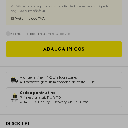
Ai 15% reducere la prima comandă. Reducerea se aplică pe tot
coșul de cumpărături.
Pretul include TVA
i
Cel mai mic pret din ultimele 30 de zile
ADAUGA IN COS
Ajunge la tine in 1-2 zile lucratoare.
Ai transport gratuit la comenzi de peste 199 lei.
Cadou pentru tine
Primesti gratuit PURITO
PURITO K-Beauty Discovery Kit - 3 Bucati
DESCRIERE