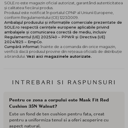
SOLE.ro este magazin oficial autorizat, garantând autenticitatea
și calitatea fiecărui produs.
Produsul este notificat în portalul CPNP al Uniunii Europene,
conform Regulamentului (CE) 1223/2009.
Ambalajul produsului și informațiile comerciale prezentate de
SOLE.ro respectă cerințele europene aplicabile privind
ambalajele și comunicarea corectă de mediu, inclusiv
Regulamentul (UE) 2025/40 – PPWR și Directiva (UE)
2024/825 – EmpCo.
Cumpără informat:
înainte de a comanda din orice magazin,
verifică dacă produsul provine din rețeaua oficială de distribuție
a brandului.
Vezi aici magazinele autorizate.
INTREBARI SI RASPUNSURI
Pentru ce zona a corpului este Mask Fit Red
Cushion 35N Walnut?
Este un fond de ten cushion pentru fata, creat
pentru a uniformiza tenul si a oferi acoperire cu
aspect natural.