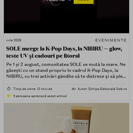
EVENIMENTE
iulie 2026
SOLE merge la K-Pop Days, la NIBIRU — glow,
teste UV și cadouri pe litoral
Pe 1 și 2 august, comunitatea SOLE se mută la mare. Ne
găsești cu un stand propriu în cadrul K-Pop Days, la
NIBIRU, cu trei activări gândite să te distreze și să pleci
acasă cu ceva în plus.
⏱️
Timp de citire: 12 minute
✍️
Autor: Echipa Editorială Sole.ro
1
persoana apreciază acest articol