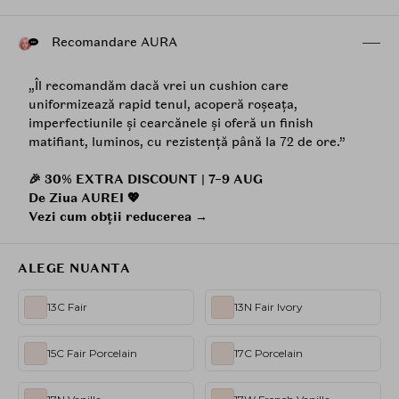
Recomandare AURA
„Îl recomandăm dacă vrei un cushion care
uniformizează rapid tenul, acoperă roșeața,
imperfectiunile și cearcănele și oferă un finish
matifiant, luminos, cu rezistență până la 72 de ore.”
🎉 30% EXTRA DISCOUNT | 7–9 AUG
De Ziua AUREI 💖
Vezi cum obții reducerea →
ALEGE NUANTA
13C Fair
13N Fair Ivory
15C Fair Porcelain
17C Porcelain