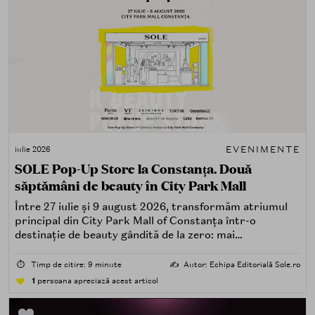
EVENIMENTE
iulie 2026
SOLE Pop-Up Store la Constanța. Două
săptămâni de beauty în City Park Mall
Între 27 iulie și 9 august 2026, transformăm atriumul
principal din City Park Mall of Constanța într-o
destinație de beauty gândită de la zero: mai
spectaculoasă, mai interactivă și mai aproape de felul în
care îți place, de fapt, să descoperi produse — testând,
⏱️
Timp de citire: 9 minute
✍️
Autor: Echipa Editorială Sole.ro
atingând, comparând, întrebând.
1
persoana apreciază acest articol