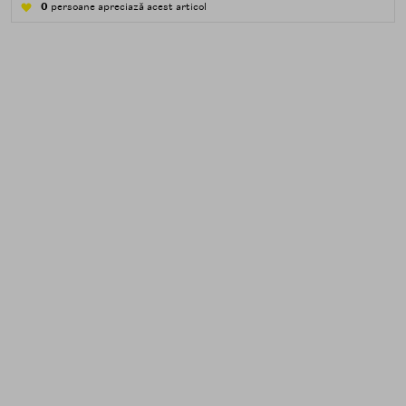
apă — transpirație, praf, reziduuri.
0
persoane apreciază acest articol