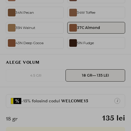
34N Pecan
34W Toffee
35N Walnut
37C Almond
43N Deep Cocoa
51N Fudge
ALEGE VOLUM
4.5 GR
18 GR
— 135 LEI
-15% folosind codul
WELCOME15
i
135 lei
18 gr