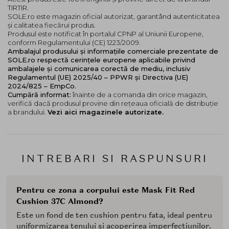
TIRTIR.
SOLE.ro este magazin oficial autorizat, garantând autenticitatea
și calitatea fiecărui produs.
Produsul este notificat în portalul CPNP al Uniunii Europene,
conform Regulamentului (CE) 1223/2009.
Ambalajul produsului și informațiile comerciale prezentate de
SOLE.ro respectă cerințele europene aplicabile privind
ambalajele și comunicarea corectă de mediu, inclusiv
Regulamentul (UE) 2025/40 – PPWR și Directiva (UE)
2024/825 – EmpCo.
Cumpără informat:
înainte de a comanda din orice magazin,
verifică dacă produsul provine din rețeaua oficială de distribuție
a brandului.
Vezi aici magazinele autorizate.
INTREBARI SI RASPUNSURI
Pentru ce zona a corpului este Mask Fit Red
Cushion 37C Almond?
Este un fond de ten cushion pentru fata, ideal pentru
uniformizarea tenului si acoperirea imperfectiunilor.