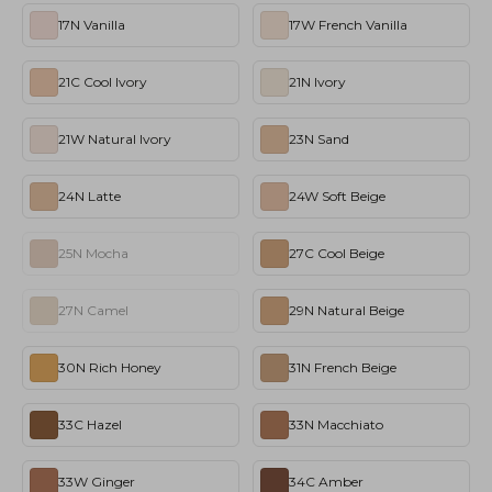
17N Vanilla
17W French Vanilla
21C Cool Ivory
21N Ivory
21W Natural Ivory
23N Sand
24N Latte
24W Soft Beige
25N Mocha
27C Cool Beige
27N Camel
29N Natural Beige
30N Rich Honey
31N French Beige
33C Hazel
33N Macchiato
33W Ginger
34C Amber