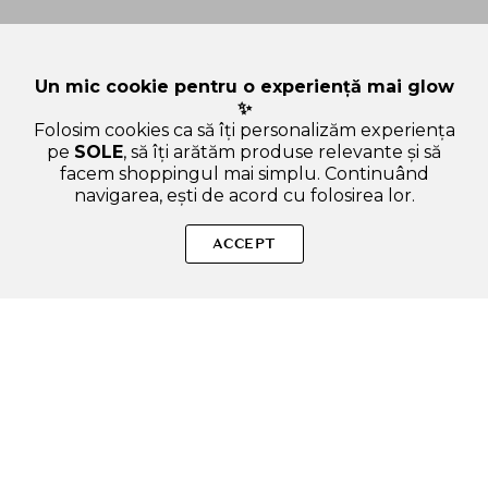
Un mic cookie pentru o experiență mai glow
✨
Folosim cookies ca să îți personalizăm experiența
pe
SOLE
, să îți arătăm produse relevante și să
facem shoppingul mai simplu. Continuând
navigarea, ești de acord cu folosirea lor.
Sperăm că ți-am răspuns la toate întrebările despre TIRTIR
Mask Fit Red Cushion, 37C Almond, 18 gr - Cushion care ofera
ACCEPT
acoperire si stralucire de lunga durata, de pana la 72 de ore si
cu rezistenta la transfer si controlul excesului de sebum. Dacă
ai și alte curiozități, nu ezita să ne scrii!
ADAUGA IN COS
SOLE – beauty fără zgomot.
Produse autentice, conforme UE, alese responsabil.
Categorii Produse