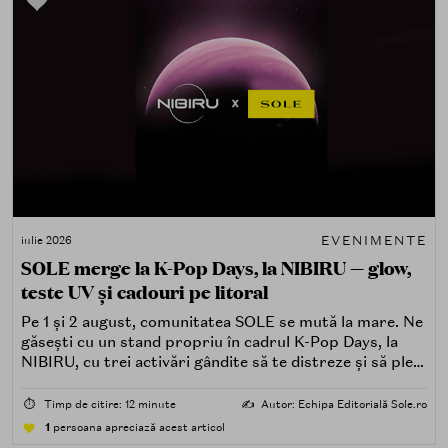
EVENIMENTE
iulie 2026
SOLE merge la K-Pop Days, la NIBIRU — glow,
teste UV și cadouri pe litoral
Pe 1 și 2 august, comunitatea SOLE se mută la mare. Ne
găsești cu un stand propriu în cadrul K-Pop Days, la
NIBIRU, cu trei activări gândite să te distreze și să pleci
acasă cu ceva în plus.
⏱️
Timp de citire: 12 minute
✍️
Autor: Echipa Editorială Sole.ro
1
persoana apreciază acest articol