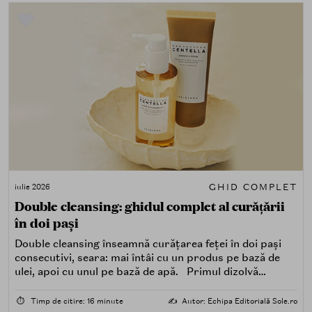
GHID COMPLET
iulie 2026
Double cleansing: ghidul complet al curățării
în doi pași
Double cleansing înseamnă curățarea feței în doi pași
consecutivi, seara: mai întâi cu un produs pe bază de
ulei, apoi cu unul pe bază de apă. Primul dizolvă
impuritățile grase — SPF, machiaj, sebum, particule de
poluare. Al doilea îndepărtează impuritățile solubile în
⏱️
Timp de citire: 16 minute
✍️
Autor: Echipa Editorială Sole.ro