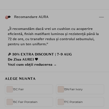
Recomandare AURA
„Îl recomandăm dacă vrei un cushion cu acoperire
eficientă, finish matifiant luminos și rezistență până la
72 de ore, cu transfer redus și controlul sebumului,
pentru un ten uniform.”
🎉 30% EXTRA DISCOUNT | 7–9 AUG
De Ziua AUREI 💖
Vezi cum obții reducerea →
ALEGE NUANTA
13C Fair
13N Fair Ivory
15C Fair Porcelain
17C Porcelain