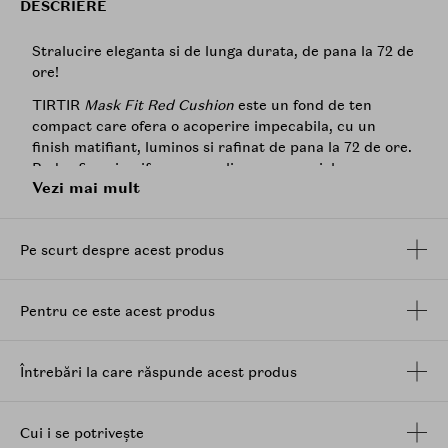
DESCRIERE
Stralucire eleganta si de lunga durata, de pana la 72 de
ore!
TIRTIR
Mask Fit Red Cushion
este un fond de ten
compact care ofera o acoperire impecabila, cu un
finish matifiant, luminos si rafinat de pana la 72 de ore.
Pudra fina si uniforma se aplica usor pe piele,
Vezi mai mult
acoperind eficient roseata, imperfectiunile si
cearcanele.
Caracteristici principale:
Pe scurt despre acest produs
Rezistenta ridicata la transfer.
Ofera stralucire naturala si acoperire eficienta.
Pentru ce este acest produs
Infuzat cu 3 tipuri de antioxidanti, ajuta la
mentinerea unui aspect sanatos si vibrant al
pielii.
Întrebări la care răspunde acest produs
Pudra usoara permite pielii sa respire, oferind un
confort deosebit si controlul excesului de sebum.
Cui i se potrivește
Exploreaza o gama variata de culori, care iau in