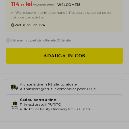
114
lei
folosind codul
WELCOME15
.75
Ai 15% reducere la prima comandă. Reducerea se aplică pe tot
coșul de cumpărături.
Pretul include TVA
i
Cel mai mic pret din ultimele 30 de zile
ADAUGA IN COS
Ajunge la tine in 1-2 zile lucratoare.
Ai transport gratuit la comenzi de peste 199 lei.
Cadou pentru tine
Primesti gratuit PURITO
PURITO K-Beauty Discovery Kit - 3 Bucati