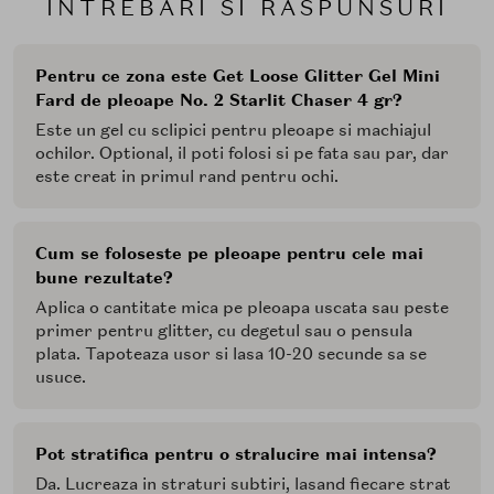
INTREBARI SI RASPUNSURI
Aplica o cantitate mica cu o pensula plata sau cu varful
degetelor, pe pielea uscata sau peste un primer pentru
Pentru ce zona este Get Loose Glitter Gel Mini
o aderenta mai buna. Lasa produsul sa se usuce
Fard de pleoape No. 2 Starlit Chaser 4 gr?
complet pentru a fixa glitterul si a obtine un efect clar
si uniform. Poate fi folosit pe fata, corp, maini sau par,
Este un gel cu sclipici pentru pleoape si machiajul
oferind un accent de lumina oriunde doresti.
ochilor. Optional, il poti folosi si pe fata sau par, dar
este creat in primul rand pentru ochi.
Unleashia
Get Loose Glitter Gel
transforma machiajul
intr-o expresie creativa, adaugand fiecarei aplicari un
efect vibrant si un finisaj spectaculos, ideal pentru
Cum se foloseste pe pleoape pentru cele mai
momente in care vrei sa iesi in evidenta.
bune rezultate?
Aplica o cantitate mica pe pleoapa uscata sau peste
primer pentru glitter, cu degetul sau o pensula
plata. Tapoteaza usor si lasa 10-20 secunde sa se
usuce.
Pot stratifica pentru o stralucire mai intensa?
Da. Lucreaza in straturi subtiri, lasand fiecare strat