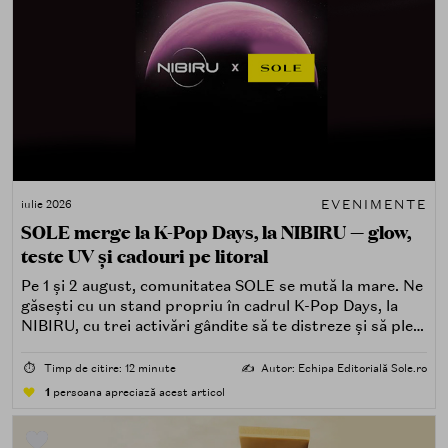
EVENIMENTE
iulie 2026
SOLE merge la K-Pop Days, la NIBIRU — glow,
teste UV și cadouri pe litoral
Pe 1 și 2 august, comunitatea SOLE se mută la mare. Ne
găsești cu un stand propriu în cadrul K-Pop Days, la
NIBIRU, cu trei activări gândite să te distreze și să pleci
acasă cu ceva în plus.
⏱️
Timp de citire: 12 minute
✍️
Autor: Echipa Editorială Sole.ro
1
persoana apreciază acest articol