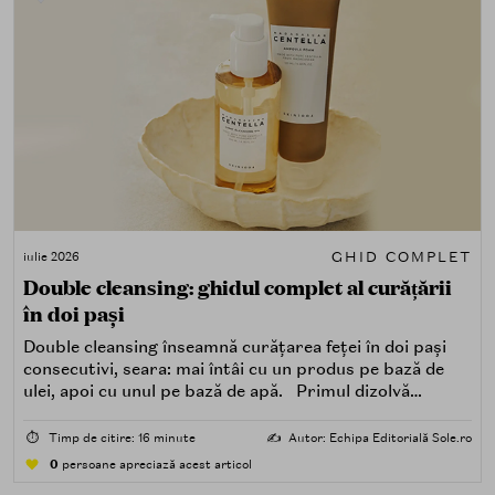
GHID COMPLET
iulie 2026
Double cleansing: ghidul complet al curățării
în doi pași
Double cleansing înseamnă curățarea feței în doi pași
consecutivi, seara: mai întâi cu un produs pe bază de
ulei, apoi cu unul pe bază de apă. Primul dizolvă
impuritățile grase — SPF, machiaj, sebum, particule de
poluare. Al doilea îndepărtează impuritățile solubile în
⏱️
Timp de citire: 16 minute
✍️
Autor: Echipa Editorială Sole.ro
apă — transpirație, praf, reziduuri.
0
persoane apreciază acest articol