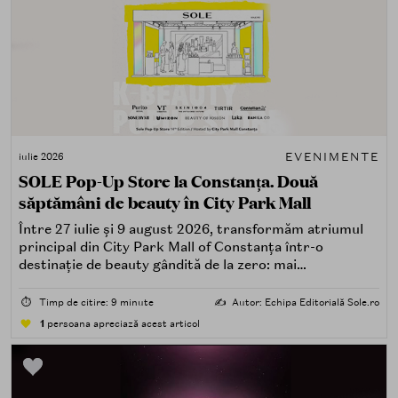
EVENIMENTE
iulie 2026
SOLE Pop-Up Store la Constanța. Două
săptămâni de beauty în City Park Mall
Între 27 iulie și 9 august 2026, transformăm atriumul
principal din City Park Mall of Constanța într-o
destinație de beauty gândită de la zero: mai
spectaculoasă, mai interactivă și mai aproape de felul în
care îți place, de fapt, să descoperi produse — testând,
⏱️
Timp de citire: 9 minute
✍️
Autor: Echipa Editorială Sole.ro
atingând, comparând, întrebând.
1
persoana apreciază acest articol