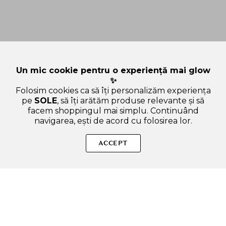
Un mic cookie pentru o experiență mai glow
✨
Folosim cookies ca să îți personalizăm experiența
pe
SOLE
, să îți arătăm produse relevante și să
facem shoppingul mai simplu. Continuând
navigarea, ești de acord cu folosirea lor.
Sperăm că ți-am răspuns la toate întrebările despre
UNLEASHIA Get Loose Glitter Gel Mini - fard de pleoape
ACCEPT
formulat cu glicerina si particule de glitter cosmetic, care
contribuie la stralucire intensa si la mentinerea machiajului - 4
gr - No. 2 Starlit Chaser. Dacă ai și alte curiozități, nu ezita să ne
scrii!
ADAUGA IN COS
SOLE – beauty fără zgomot.