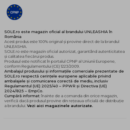
sigur pentru fata, corp si par
aplicare facila si control al intensitatii prin
stratificare
Gama include sapte nuante cu personalitate proprie:
SOLE.ro este magazin oficial al brandului UNLEASHIA în
No.1
Aurora Catcher: un amestec multicolor de
România
roz, galben si albastru cu reflexii inspirate de
Acest produs este 100% original și provine direct de la brandul
aurorele nordice
UNLEASHIA.
No.2
Starlit Chaser: glitter cosmic in tonuri de
SOLE.ro este magazin oficial autorizat, garantând autenticitatea
și calitatea fiecărui produs.
mov, albastru, roz si verde pentru un efect de cer
Produsul este notificat în portalul CPNP al Uniunii Europene,
instelat
conform Regulamentului (CE) 1223/2009.
No.3
Gold Obsessor: tonuri aurii calde si reflexe
Ambalajul produsului și informațiile comerciale prezentate de
metalice pentru accente dramatice
SOLE.ro respectă cerințele europene aplicabile privind
No.4
Love Dreamer: roz luminos cu reflexii mov si
ambalajele și comunicarea corectă de mediu, inclusiv
Regulamentul (UE) 2025/40 – PPWR și Directiva (UE)
albastre, ideal pentru un look romantic si diafan
2024/825 – EmpCo.
No.5
Diamond Stealer: sclipici argintiu cu reflexii
Cumpără informat:
înainte de a comanda din orice magazin,
reci, ca un efect de diamant
verifică dacă produsul provine din rețeaua oficială de distribuție
No.6
Sunset Lover: portocaliu, galben si auriu
a brandului.
Vezi aici magazinele autorizate.
pentru un finish cald, inspirat de lumina apusului
No.7
Happy Baker: baza mov cu particule argintii
si albastre, perfecta pentru un efect festiv si
jucaus