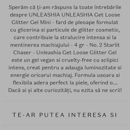
Sperăm că ți-am răspuns la toate întrebările
despre UNLEASHIA UNLEASHIA Get Loose
Glitter Gel Mini - fard de pleoape formulat
cu glicerina si particule de glitter cosmetic,
care contribuie la stralucire intensa si la
mentinerea machiajului - 4 gr - No. 2 Starlit
Chaser - Unleashia Get Loose Glitter Gel
este un gel vegan si cruelty-free cu sclipici
intens, creat pentru a adauga luminozitate si
energie oricarui machiaj. Formula usoara si
flexibila adera perfect la piele, oferind o....
Dacă ai și alte curiozități, nu ezita să ne scrii!
TE-AR PUTEA INTERESA SI