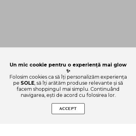
Un mic cookie pentru o experiență mai glow
✨
Folosim cookies ca să îți personalizăm experiența
pe
SOLE
, să îți arătăm produse relevante și să
facem shoppingul mai simplu. Continuând
navigarea, ești de acord cu folosirea lor.
Sperăm că ți-am răspuns la toate întrebările despre FWEE Lip
and Cheek Blurry Pudding Pot - nuantator pentru buze
ACCEPT
formulat cu Theobroma Cacao Cocoa Seed Butter si Agave
Tequilana Leaf Extract - 5 gr - CR01 Dear. Dacă ai și alte
curiozități, nu ezita să ne scrii!
ADAUGA IN COS