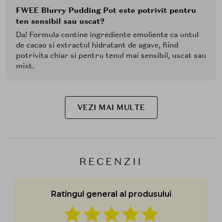
look blurat de tip gradient. Pentru intensitate
FWEE Blurry Pudding Pot este potrivit pentru
crescuta, adauga un al doilea strat.
ten sensibil sau uscat?
Nuantele sunt buildable si blendable, ceea ce inseamna
Da! Formula contine ingrediente emoliente ca untul
ca pot fi purtate ca tenta usoara sau stratificate
de cacao si extractul hidratant de agave, fiind
pentru un impact mai mare. Lookul final este unul
potrivita chiar si pentru tenul mai sensibil, uscat sau
blurat, cu efect de soft-focus.
mixt.
Extra sfaturi
:
Pastreaza produsul intr-un loc racoros pentru o
VEZI MAI MULTE
textura mai ferma vara. Pentru un look complet
monocromatic, alege aceeasi nuanta pentru obraji si
buze sau combina cu un gloss sau iluminator pentru un
efect glowy subtil.
RECENZII
Ratingul general al produsului