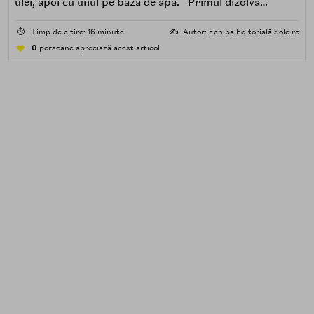
ulei, apoi cu unul pe bază de apă. Primul dizolvă
impuritățile grase — SPF, machiaj, sebum, particule de
poluare. Al doilea îndepărtează impuritățile solubile în
⏱️
Timp de citire: 16 minute
✍️
Autor: Echipa Editorială Sole.ro
apă — transpirație, praf, reziduuri.
0
persoane apreciază acest articol