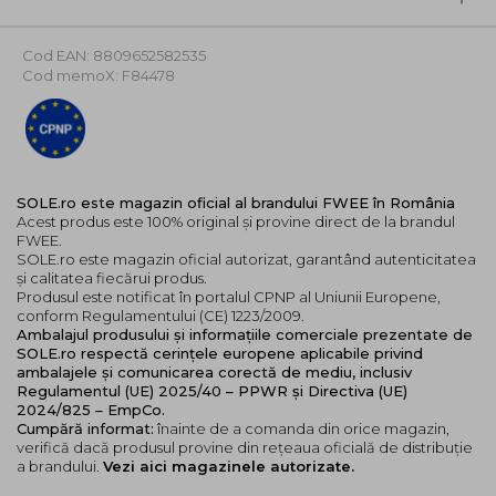
makeup. Fie ca vrei o tenta delicata in obraji sau o
culoare subtila si blurata pe buze, formula buildable iti
Cod EAN: 8809652582535
permite sa controlezi intensitatea cu usurinta.
Cod memoX: F84478
Produsul vine intr-o colectie impresionanta de nuante
impartite in 6 game de culori care acopera toate
starile, subtonurile si preferintele, gandite
chiar pentru a putea fi mixate intre ele pentru a crea
propriul combo personalizat de buze sau obraji. Atent
SOLE.ro este magazin oficial al brandului FWEE în România
selectionate pentru a complimenta orice ton de piele,
Acest produs este 100% original și provine direct de la brandul
de la nuante neutre pana la nuante vibrante fiecare
FWEE.
aduc un plus de prospetime si stil - potrivite pentru
SOLE.ro este magazin oficial autorizat, garantând autenticitatea
și calitatea fiecărui produs.
toate anotimpurile.
Produsul este notificat în portalul CPNP al Uniunii Europene,
conform Regulamentului (CE) 1223/2009.
Ce face FWEE Blurry Pudding Pot atat de special?
Ambalajul produsului și informațiile comerciale prezentate de
Textura Fluffy Pudding - o formula aerata cu
SOLE.ro respectă cerințele europene aplicabile privind
ambalajele și comunicarea corectă de mediu, inclusiv
aplicare ultra-usoara, care se topeste pe piele si
Regulamentul (UE) 2025/40 – PPWR și Directiva (UE)
lasa o senzatie catifelata.
2024/825 – EmpCo.
Finish mat catifelat - ofera un aspect difuz, fara
Cumpără informat:
înainte de a comanda din orice magazin,
aspect prafos sau uscat.
verifică dacă produsul provine din rețeaua oficială de distribuție
a brandului.
Vezi aici magazinele autorizate.
Aplicare intuitiva cu degetele - fara pensule, fara
batai de cap. Potrivit pentru machiaj rapid, on-