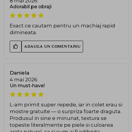
8 mai 2026
Adorabil pe obraji
Exact ce cautam pentru un machiaj rapid
dimineata.
ADAUGA UN COMENTARIU
Daniela
4 mai 2026
Un must-have!
L-am primit super repede, iar in colet erau si
mostre gratuite — o surpriza foarte draguta.
Produsul in sine e minunat, textura se
topeste literalmente pe piele si culoarea
arata natural, ca si cum ai fi odihnita.