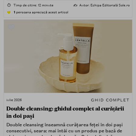
⏱️
Timp de citire: 12 minute
✍️
Autor: Echipa Editorială Sole.ro
1
persoana apreciază acest articol
GHID COMPLET
iulie 2026
Double cleansing: ghidul complet al curățării
în doi pași
Double cleansing înseamnă curățarea feței în doi pași
consecutivi, seara: mai întâi cu un produs pe bază de