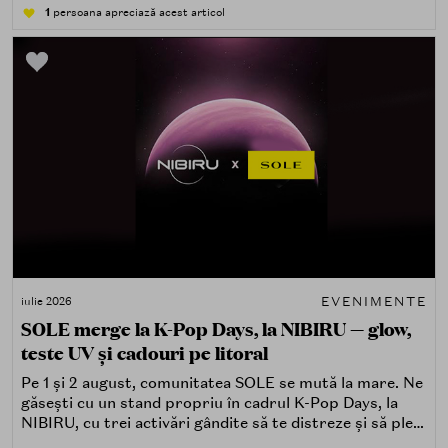
atingând, comparând, întrebând.
1
persoana apreciază acest articol
EVENIMENTE
iulie 2026
SOLE merge la K-Pop Days, la NIBIRU — glow,
teste UV și cadouri pe litoral
Pe 1 și 2 august, comunitatea SOLE se mută la mare. Ne
găsești cu un stand propriu în cadrul K-Pop Days, la
NIBIRU, cu trei activări gândite să te distreze și să pleci
acasă cu ceva în plus.