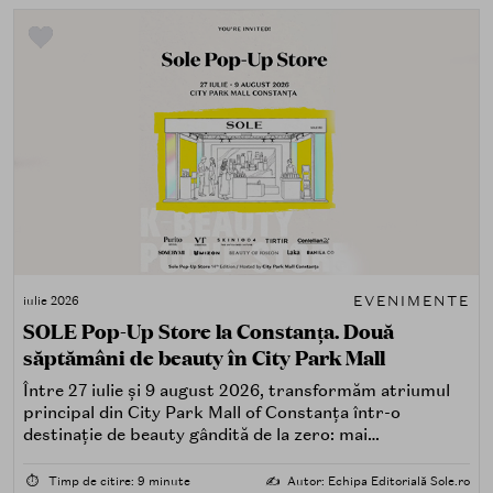
EVENIMENTE
iulie 2026
SOLE Pop-Up Store la Constanța. Două
săptămâni de beauty în City Park Mall
Între 27 iulie și 9 august 2026, transformăm atriumul
principal din City Park Mall of Constanța într-o
destinație de beauty gândită de la zero: mai
spectaculoasă, mai interactivă și mai aproape de felul în
care îți place, de fapt, să descoperi produse — testând,
⏱️
Timp de citire: 9 minute
✍️
Autor: Echipa Editorială Sole.ro