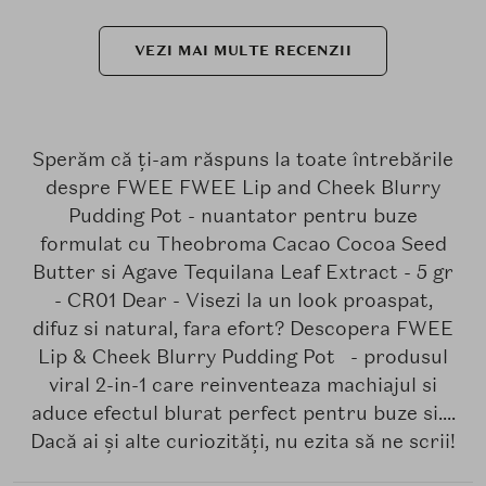
VEZI MAI MULTE RECENZII
Sperăm că ți-am răspuns la toate întrebările
despre FWEE FWEE Lip and Cheek Blurry
Pudding Pot - nuantator pentru buze
formulat cu Theobroma Cacao Cocoa Seed
Butter si Agave Tequilana Leaf Extract - 5 gr
- CR01 Dear - Visezi la un look proaspat,
difuz si natural, fara efort? Descopera FWEE
Lip & Cheek Blurry Pudding Pot - produsul
viral 2-in-1 care reinventeaza machiajul si
aduce efectul blurat perfect pentru buze si....
Dacă ai și alte curiozități, nu ezita să ne scrii!