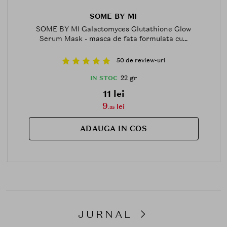
SOME BY MI
SOME BY MI Galactomyces Glutathione Glow
Serum Mask - masca de fata formulata cu...
50 de review-uri
22 gr
IN STOC
11 lei
9
lei
.35
ADAUGA IN COS
JURNAL