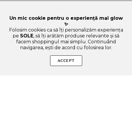
Un mic cookie pentru o experiență mai glow
✨
Folosim cookies ca să îți personalizăm experiența
pe
SOLE
, să îți arătăm produse relevante și să
facem shoppingul mai simplu. Continuând
navigarea, ești de acord cu folosirea lor.
Sperăm că ți-am răspuns la toate întrebările despre TFIT
Translucent Set Finishing Power - pudra de fata formulata cu
ACCEPT
aminoacizi si particule fine, care contribuie la controlul
sebumului si la metinerea aspectului hidratat al machiajului -
7 gr - 02 Skin Beige. Dacă ai și alte curiozități, nu ezita să ne
scrii!
ADAUGA IN COS
SOLE – beauty fără zgomot.
Produse autentice, conforme UE, alese responsabil.