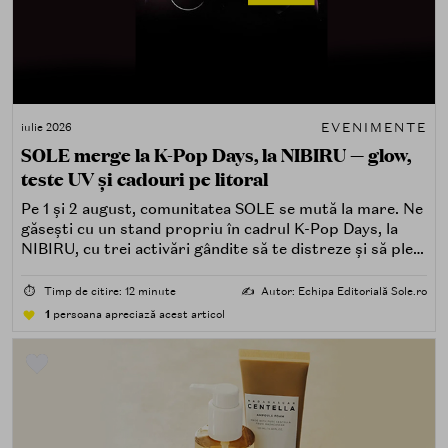
EVENIMENTE
iulie 2026
SOLE merge la K-Pop Days, la NIBIRU — glow,
teste UV și cadouri pe litoral
Pe 1 și 2 august, comunitatea SOLE se mută la mare. Ne
găsești cu un stand propriu în cadrul K-Pop Days, la
NIBIRU, cu trei activări gândite să te distreze și să pleci
acasă cu ceva în plus.
⏱️
Timp de citire: 12 minute
✍️
Autor: Echipa Editorială Sole.ro
1
persoana apreciază acest articol