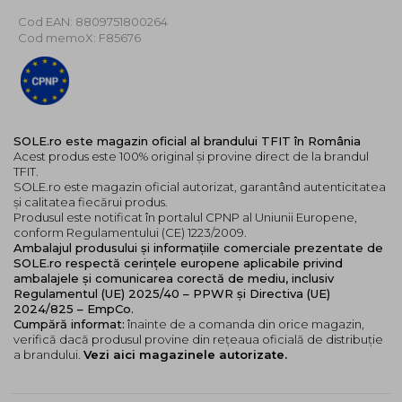
controleaza nivelul de ulei, oferind un finisaj
Cod EAN: 8809751800264
neted si catifelat.
Cod memoX: F85676
Ingrijirea pielii terne si uscate: Contine
ingrediente care ajuta la hidratarea si
imbunatatirea vitalitatii pielii.
Recipient unic si puff pentru aplicare:
Containerul cu plasa permite un control usor al
volumului si ofera un efect sinergic remarcabil cu
SOLE.ro este magazin oficial al brandului TFIT în România
Acest produs este 100% original și provine direct de la brandul
puff-ul moale.
TFIT.
Nuanta 02 SKIN BEIGE: Uniformizeaza textura pielii si
SOLE.ro este magazin oficial autorizat, garantând autenticitatea
și calitatea fiecărui produs.
estompeaza vizibil porii, potrivita pentru corectarea
Produsul este notificat în portalul CPNP al Uniunii Europene,
tonului neuniform al tenului deschis.
conform Regulamentului (CE) 1223/2009.
Ambalajul produsului și informațiile comerciale prezentate de
SOLE.ro respectă cerințele europene aplicabile privind
ambalajele și comunicarea corectă de mediu, inclusiv
Regulamentul (UE) 2025/40 – PPWR și Directiva (UE)
2024/825 – EmpCo.
Cumpără informat:
înainte de a comanda din orice magazin,
verifică dacă produsul provine din rețeaua oficială de distribuție
a brandului.
Vezi aici magazinele autorizate.