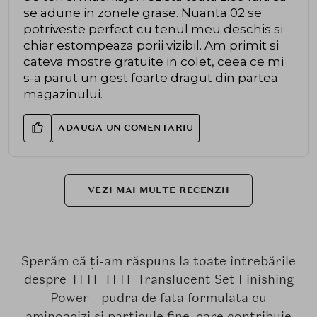
se adune in zonele grase. Nuanta 02 se
potriveste perfect cu tenul meu deschis si
chiar estompeaza porii vizibil. Am primit si
cateva mostre gratuite in colet, ceea ce mi
s-a parut un gest foarte dragut din partea
magazinului.
ADAUGA UN COMENTARIU
VEZI MAI MULTE RECENZII
Sperăm că ți-am răspuns la toate întrebările
despre TFIT TFIT Translucent Set Finishing
Power - pudra de fata formulata cu
aminoacizi si particule fine, care contribuie