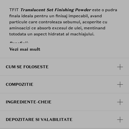
TFIT
Translucent Set Finishing Powder
este o pudra
finala ideala pentru un finisaj impecabil, avand
particule care controleaza sebumul, acoperite cu
aminoacizi ce absorb excesul de ulei, mentinand
totodata un aspect hidratat al machiajului.
Beneficii:
Vezi mai mult
Controlul sebumului si finisaj mat: Formula de
lunga durata fixeaza machiajul si controleaza
eficient productia de sebum, asigurandu-se ca
CUM SE FOLOSESTE
machiajul ramane intact fara a se aduna sau a se
deplasa.
Estomparea porilor si corectarea tonului pielii:
COMPOZITIE
Pudra estompeaza porii si imperfectiunile,
oferind un ton uniform al pielii fara a se
aglomera.
INGREDIENTE-CHEIE
Pudra cu particule fine: Adera usor si subtire pe
piele, avand o durabilitate mare fara a lasa
reziduuri.
DEPOZITARE SI VALABILITATE
Finisaj neted: Pudra fina absoarbe sebumul si