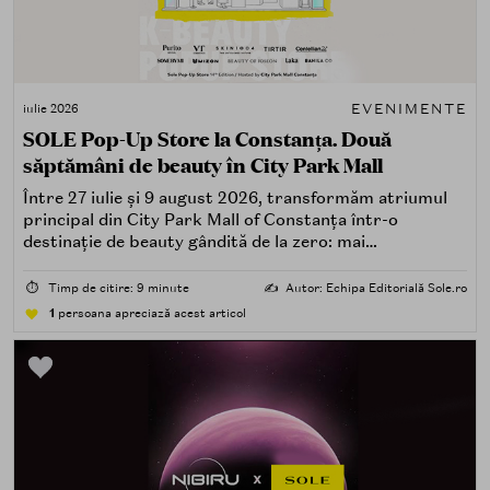
EVENIMENTE
iulie 2026
SOLE Pop-Up Store la Constanța. Două
săptămâni de beauty în City Park Mall
Între 27 iulie și 9 august 2026, transformăm atriumul
principal din City Park Mall of Constanța într-o
destinație de beauty gândită de la zero: mai
spectaculoasă, mai interactivă și mai aproape de felul în
care îți place, de fapt, să descoperi produse — testând,
⏱️
Timp de citire: 9 minute
✍️
Autor: Echipa Editorială Sole.ro
atingând, comparând, întrebând.
1
persoana apreciază acest articol