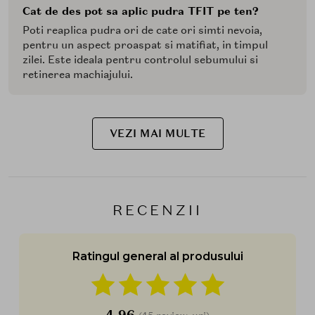
Cat de des pot sa aplic pudra TFIT pe ten?
Poti reaplica pudra ori de cate ori simti nevoia,
pentru un aspect proaspat si matifiat, in timpul
zilei. Este ideala pentru controlul sebumului si
retinerea machiajului.
VEZI MAI MULTE
RECENZII
Ratingul general al produsului
4,96