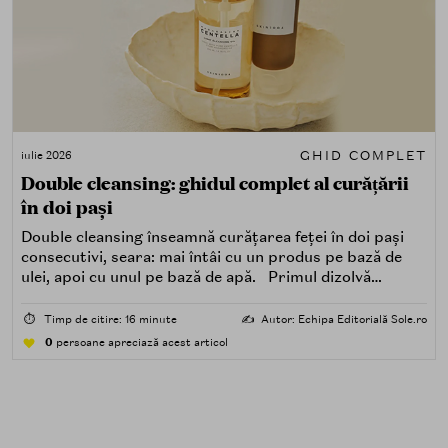
GHID COMPLET
iulie 2026
Double cleansing: ghidul complet al curățării
în doi pași
Double cleansing înseamnă curățarea feței în doi pași
consecutivi, seara: mai întâi cu un produs pe bază de
ulei, apoi cu unul pe bază de apă. Primul dizolvă
impuritățile grase — SPF, machiaj, sebum, particule de
poluare. Al doilea îndepărtează impuritățile solubile în
⏱️
Timp de citire: 16 minute
✍️
Autor: Echipa Editorială Sole.ro
apă — transpirație, praf, reziduuri.
0
persoane apreciază acest articol