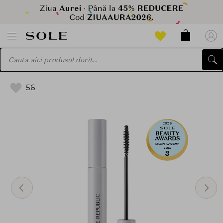
56
2025
MACHIAJ-OCHI-
2025
3