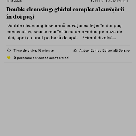
GHID COMPLET
iulie 2026
Double cleansing: ghidul complet al curățării
în doi pași
Double cleansing înseamnă curățarea feței în doi pași
consecutivi, seara: mai întâi cu un produs pe bază de
ulei, apoi cu unul pe bază de apă. Primul dizolvă
impuritățile grase — SPF, machiaj, sebum, particule de
poluare. Al doilea îndepărtează impuritățile solubile în
⏱️
Timp de citire: 16 minute
✍️
Autor: Echipa Editorială Sole.ro
apă — transpirație, praf, reziduuri.
0
persoane apreciază acest articol