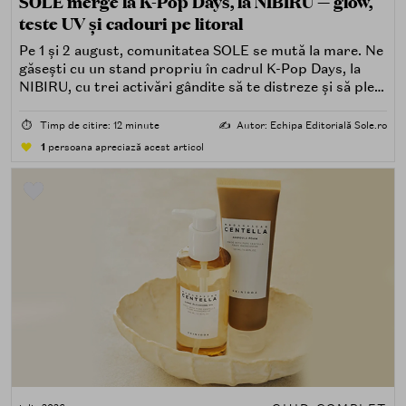
SOLE merge la K-Pop Days, la NIBIRU — glow,
teste UV și cadouri pe litoral
Pe 1 și 2 august, comunitatea SOLE se mută la mare. Ne
găsești cu un stand propriu în cadrul K-Pop Days, la
NIBIRU, cu trei activări gândite să te distreze și să pleci
acasă cu ceva în plus.
⏱️
Timp de citire: 12 minute
✍️
Autor: Echipa Editorială Sole.ro
1
persoana apreciază acest articol