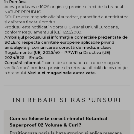
în România
tale pe parcurs.
Acest produs este 100% original și provine direct de la brandul
NATURE REPUBLIC.
Mod de utilizare:
SOLE.ro este magazin oficial autorizat, garantând autenticitatea
și calitatea fiecărui produs.
Pozitioneaza peria la baza genelor si aplica prin miscari
Produsul este notificat în portalul CPNP al Uniunii Europene,
ascendente, in zig-zag, incepand din coltul interior al
conform Regulamentului (CE) 1223/2009.
ochiului spre exterior.
Ambalajul produsului și informațiile comerciale prezentate de
SOLE.ro respectă cerințele europene aplicabile privind
Pentru genele din coltul frontal si cele de sub ochi,
ambalajele și comunicarea corectă de mediu, inclusiv
Regulamentul (UE) 2025/40 – PPWR și Directiva (UE)
foloseste peria in pozitie verticala pentru o definire
2024/825 – EmpCo.
precisa.
Cumpără informat:
înainte de a comanda din orice magazin,
verifică dacă produsul provine din rețeaua oficială de distribuție
a brandului.
Vezi aici magazinele autorizate.
INTREBARI SI RASPUNSURI
Cum se foloseste corect rimelul Botanical
Superproof 02 Volume & Curl?
Pozitioneaza peria la baza genelor si aplica mascara