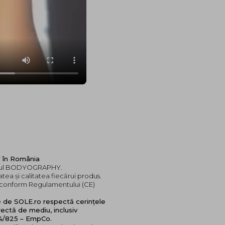
 în România
randul BODYOGRAPHY.
tea și calitatea fiecărui produs.
e, conform Regulamentului (CE)
e de SOLE.ro respectă cerințele
ectă de mediu, inclusiv
24/825 – EmpCo.