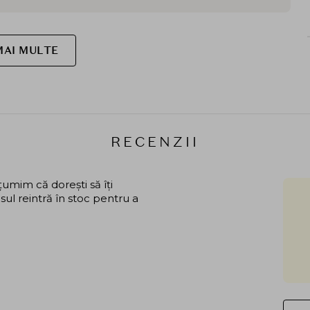
MAI MULTE
RECENZII
mim că dorești să îți
ul reintră în stoc pentru a