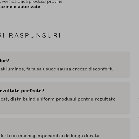
 verifică dacă produsul provine
azinele autorizate.
SI RASPUNSURI
lor?
mat luminos, fara sa usuce sau sa creeze disconfort.
rezultate perfecte?
licat, distribuind uniform produsul pentru rezultate
u-ti un machiaj impecabil si de lunga durata.