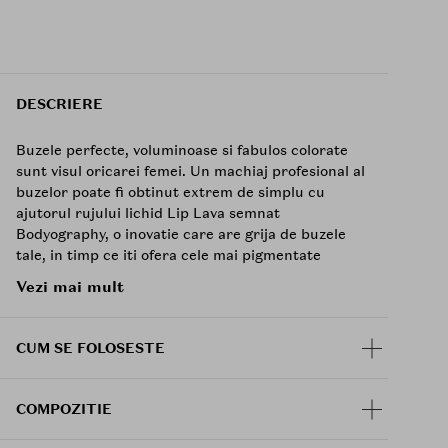
DESCRIERE
Buzele perfecte, voluminoase si fabulos colorate
sunt visul oricarei femei. Un machiaj profesional al
buzelor poate fi obtinut extrem de simplu cu
ajutorul rujului lichid Lip Lava semnat
Bodyography, o inovatie care are grija de buzele
tale, in timp ce iti ofera cele mai pigmentate
culori.
Vezi mai mult
Acest ruj lichid iti contureaza si acopera perfect
buzele cu un finisaj mat luminos, fara sa usuce
CUM SE FOLOSESTE
buzele sau sa creeze disconfort. Formula
profesionala rezista ore intregi pe buze si se usuca
instantaneu pentru a fi mereu gata la timp.
COMPOZITIE
Aplicatorul delicat asigura distribuirea cantatii
optime de produs si ajuta la uniformizarea culorii