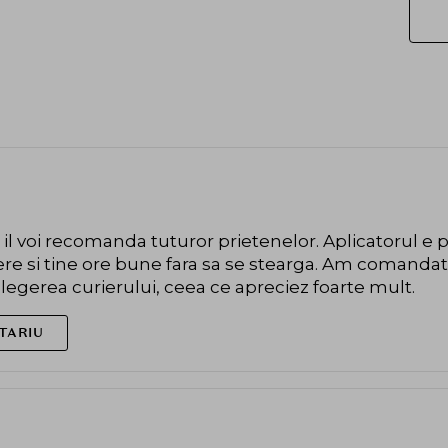
e il voi recomanda tuturor prietenelor. Aplicatorul e 
ere si tine ore bune fara sa se stearga. Am comandat 
 alegerea curierului, ceea ce apreciez foarte mult.
TARIU