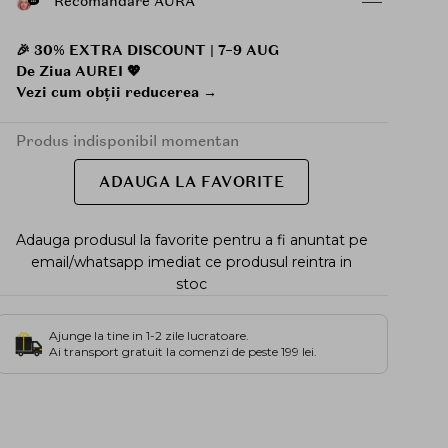
Recomandare AURA
🎉 30% EXTRA DISCOUNT | 7–9 AUG
De Ziua AUREI 💖
Vezi cum obții reducerea →
Produs indisponibil momentan
ADAUGA LA FAVORITE
Adauga produsul la favorite pentru a fi anuntat pe
email/whatsapp imediat ce produsul reintra in
stoc
Ajunge la tine in 1-2 zile lucratoare.
Ai transport gratuit la comenzi de peste 199 lei.