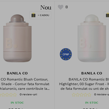
Nou
8
BANILA CO
BANILA CO
CO Romantic Blush Contour,
BANILA CO Romantic B
 Shade - Contur fata formulat
Highlighter, 03 Sugar Frost - 
hialuronic, care contribuie la
de fata formulat cu unt de sh
 uniforma si la metinerea unui
de cacao, care contribui
0 review-uri
0 review-u
pect confortabil al pielii
accentuarea pometilor si a p
inalte ale fetei printr-un f
IN STOC
IN STOC
stralucitor, proaspat si 