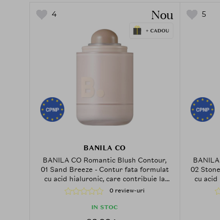
Nou
4
5
BANILA CO
BANILA CO Romantic Blush Contour,
BANILA 
01 Sand Breeze - Contur fata formulat
02 Stone
cu acid hialuronic, care contribuie la
cu acid 
conturarea fetei si la mentinerea unui
aplicarea
0 review-uri
aspect neted si confortabil al pielii
as
IN STOC