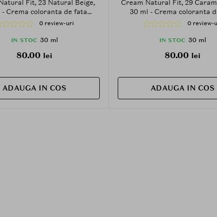
atural Fit, 23 Natural Beige,
Cream Natural Fit, 29 Carame
 - Crema coloranta de fata
30 ml - Crema coloranta d
a cu niacinamida si extract de
formulata cu niacinamida si e
0 review-uri
0 review-u
a Asiatica, care contribuie la
Centella Asiatica, care contr
zarea aspectului tenului si la
estomparea vizuala a roseti
30 ml
30 ml
IN STOC
IN STOC
tinerea confortului pielii
imperfectiunilor si la mentin
80.00
80.00
lei
lei
aspect uniform al tenului,
PA+++
ADAUGA IN COS
ADAUGA IN COS