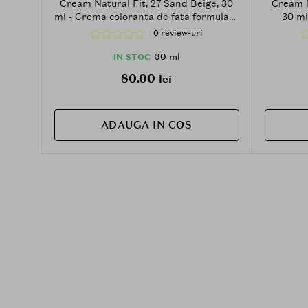
Cream Natural Fit, 27 Sand Beige, 30
Cream N
ml - Crema coloranta de fata formulata
30 ml
cu niacinamida si extract de Centella
formulat
0 review-uri
Asiatica, care contribuie la
Centell
uniformizarea aspectului tenului si la
uniformi
30 ml
IN STOC
mentinerea confortului la aplicare
men
80.00
lei
ADAUGA IN COS