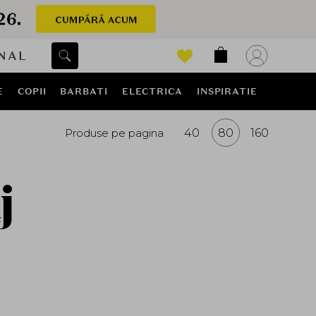
NAL
E
COPII
BARBATI
ELECTRICA
INSPIRATIE
Produse pe pagina
40
80
160
j