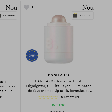
Nou
Nou
11
BANILA CO
BANILA CO Romantic Blush
lush
Highlighter, 04 Fizz Layer - Iluminator
Iluminator
de fata cremos tip stick, formulat cu
ea si unt
unt de shea si unt de cacao, care
e la
0 review-uri
ri
contribuie la accentuarea pometilor si
unctelor
a punctelor inalte ale fetei printr-un
inisaj
IN STOC
finisaj luminos si neted
neted