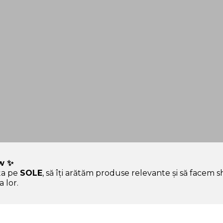
w ✨
ța pe
SOLE
, să îți arătăm produse relevante și să facem 
 hype.
 lor.
Ajutor & Siguranță
Sole.ro & Comunitate
Aura, asistentul tău
Povestea SOLE