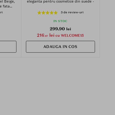
l Beige,
eleganta pentru cosmetice din suede -
e fata
xtract de
ri
3 de review-uri
ibuie la
i si a
IN STOC
erea unui
299.90
lei
 SPF30
216
lei
cu WELCOME15
.67
ADAUGA IN COS