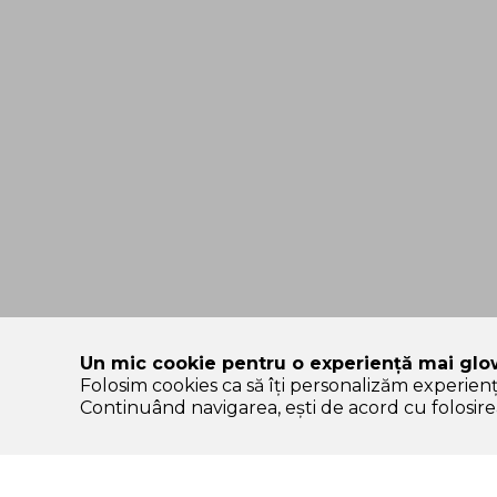
Un mic cookie pentru o experiență mai glo
Folosim cookies ca să îți personalizăm experien
SOLE – platformă de beauty construită pe încredere, nu pe
Continuând navigarea, ești de acord cu folosirea
Categorii Produse
Contul meu & SOLE
CLUB
K-start