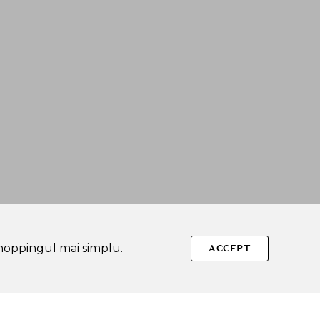
shoppingul mai simplu.
ACCEPT
Urmareste-ne