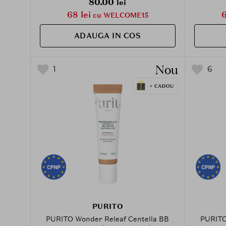
80.00
lei
68 lei
6
cu WELCOME15
ADAUGA IN COS
Nou
1
6
PURITO
PURITO Wonder Releaf Centella BB
PURITO