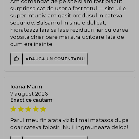
Am comandat de pe site si am fost placut
surprinsa cat de usor a fost totul — site-ul e
super intuitiv, am gasit produsul in cateva
secunde. Balsamul in sine e delicat,
hidrateaza fara sa lase reziduuri, iar culoarea
vopsita chiar pare mai stralucitoare fata de
cum era inainte.
ADAUGA UN COMENTARIU
Ioana Marin
7 august 2026
Exact ce cautam
Parul meu fin arata vizibil mai matasos dupa
doar cateva folosiri. Nu il ingreuneaza deloc!