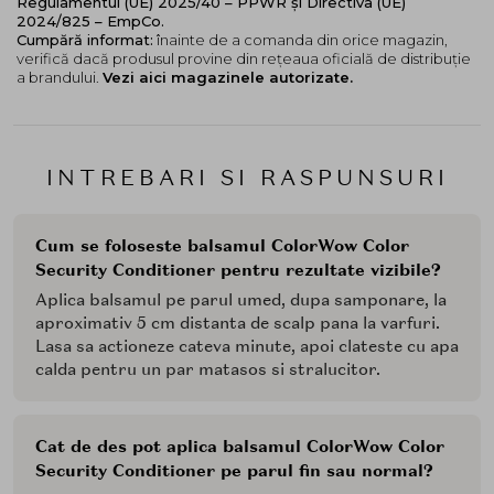
Regulamentul (UE) 2025/40 – PPWR și Directiva (UE)
2024/825 – EmpCo.
Cumpără informat:
înainte de a comanda din orice magazin,
verifică dacă produsul provine din rețeaua oficială de distribuție
a brandului.
Vezi aici magazinele autorizate.
INTREBARI SI RASPUNSURI
Cum se foloseste balsamul ColorWow Color
Security Conditioner pentru rezultate vizibile?
Aplica balsamul pe parul umed, dupa samponare, la
aproximativ 5 cm distanta de scalp pana la varfuri.
Lasa sa actioneze cateva minute, apoi clateste cu apa
calda pentru un par matasos si stralucitor.
Cat de des pot aplica balsamul ColorWow Color
Security Conditioner pe parul fin sau normal?