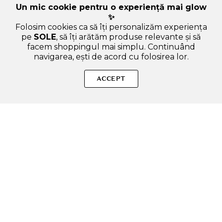
Un mic cookie pentru o experiență mai glow
✨
Folosim cookies ca să îți personalizăm experiența
pe
SOLE
, să îți arătăm produse relevante și să
facem shoppingul mai simplu. Continuând
navigarea, ești de acord cu folosirea lor.
Sperăm că ți-am răspuns la toate întrebările despre COLOR
WOW Color Security Conditioner - balsam formulat cu ulei de
ACCEPT
argan si vitamina E, care contribuie la hidratarea parului si la
metinerea culorii - 75 ml. Dacă ai și alte curiozități, nu ezita să
ne scrii!
ADAUGA IN COS
SOLE – beauty fără zgomot.
Produse autentice, conforme UE, alese responsabil.
Categorii Produse
Contul meu & SOLE CLUB