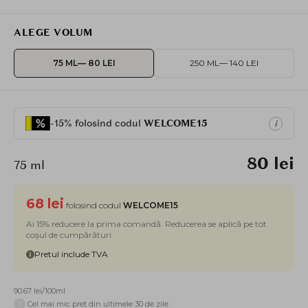
ALEGE VOLUM
75 ML
— 80 LEI
250 ML
— 140 LEI
-15% folosind codul
WELCOME15
i
80 lei
75 ml
68 lei
folosind codul
WELCOME15
Ai 15% reducere la prima comandă. Reducerea se aplică pe tot
coșul de cumpărături.
Pretul include TVA
90.67 lei/100ml
i
Cel mai mic pret din ultimele 30 de zile