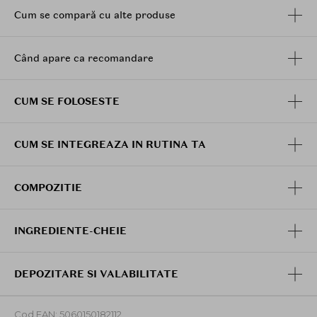
balsamul dupa samponare, pe parul ud. Incepeti de la
Cum se compară cu alte produse
aproximativ 5 cm de la scalp si distribuiti uniform de-a
lungul parului, pana la varfuri. Clatiti bine cu apa
calda.
Când apare ca recomandare
CUM SE FOLOSESTE
CUM SE INTEGREAZA IN RUTINA TA
COMPOZITIE
INGREDIENTE-CHEIE
DEPOZITARE SI VALABILITATE
Cod EAN: 5060150182112