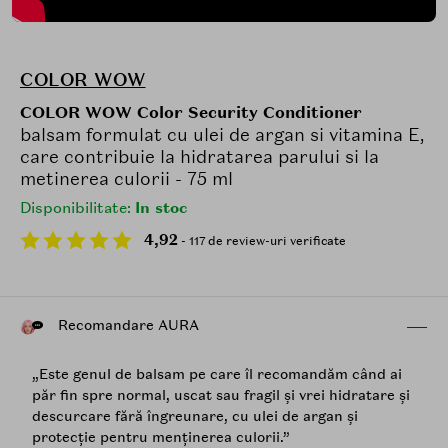
COLOR WOW
COLOR WOW Color Security Conditioner
balsam formulat cu ulei de argan si vitamina E,
care contribuie la hidratarea parului si la
metinerea culorii - 75 ml
Disponibilitate:
In stoc
4,92
- 117 de review-uri verificate
Recomandare AURA
„Este genul de balsam pe care îl recomandăm când ai
păr fin spre normal, uscat sau fragil și vrei hidratare și
descurcare fără îngreunare, cu ulei de argan și
protecție pentru menținerea culorii.”