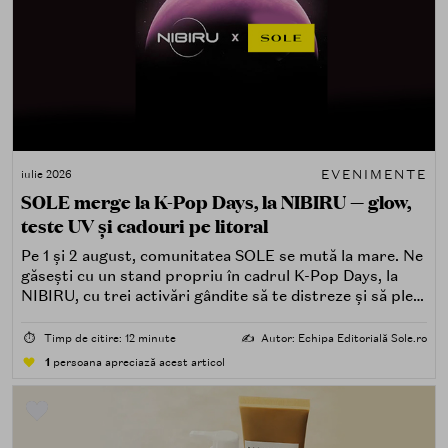
EVENIMENTE
iulie 2026
SOLE merge la K-Pop Days, la NIBIRU — glow,
teste UV și cadouri pe litoral
Pe 1 și 2 august, comunitatea SOLE se mută la mare. Ne
găsești cu un stand propriu în cadrul K-Pop Days, la
NIBIRU, cu trei activări gândite să te distreze și să pleci
acasă cu ceva în plus.
⏱️
Timp de citire: 12 minute
✍️
Autor: Echipa Editorială Sole.ro
1
persoana apreciază acest articol