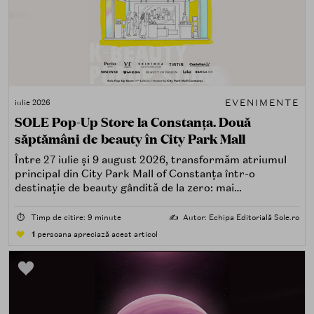
EVENIMENTE
iulie 2026
SOLE Pop-Up Store la Constanța. Două
săptămâni de beauty în City Park Mall
Între 27 iulie și 9 august 2026, transformăm atriumul
principal din City Park Mall of Constanța într-o
destinație de beauty gândită de la zero: mai
spectaculoasă, mai interactivă și mai aproape de felul în
care îți place, de fapt, să descoperi produse — testând,
⏱️
Timp de citire: 9 minute
✍️
Autor: Echipa Editorială Sole.ro
atingând, comparând, întrebând.
1
persoana apreciază acest articol