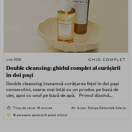
GHID COMPLET
iulie 2026
Double cleansing: ghidul complet al curățării
în doi pași
Double cleansing înseamnă curățarea feței în doi pași
consecutivi, seara: mai întâi cu un produs pe bază de
ulei, apoi cu unul pe bază de apă. Primul dizolvă
impuritățile grase — SPF, machiaj, sebum, particule de
poluare. Al doilea îndepărtează impuritățile solubile în
⏱️
Timp de citire: 16 minute
✍️
Autor: Echipa Editorială Sole.ro
apă — transpirație, praf, reziduuri.
0
persoane apreciază acest articol