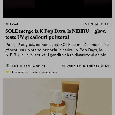
EVENIMENTE
iulie 2026
SOLE merge la K-Pop Days, la NIBIRU — glow,
teste UV și cadouri pe litoral
Pe 1 și 2 august, comunitatea SOLE se mută la mare. Ne
găsești cu un stand propriu în cadrul K-Pop Days, la
NIBIRU, cu trei activări gândite să te distreze și să pleci
acasă cu ceva în plus.
⏱️
Timp de citire: 12 minute
✍️
Autor: Echipa Editorială Sole.ro
1
persoana apreciază acest articol