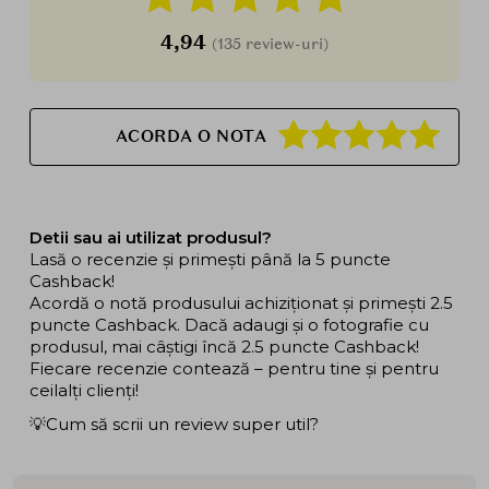
4,94
(135 review-uri)
ACORDA O NOTA
Detii sau ai utilizat produsul?
Lasă o recenzie și primești până la 5 puncte
Cashback!
Acordă o notă produsului achiziționat și primești 2.5
puncte Cashback. Dacă adaugi și o fotografie cu
produsul, mai câștigi încă 2.5 puncte Cashback!
Fiecare recenzie contează – pentru tine și pentru
ceilalți clienți!
💡Cum să scrii un review super util?