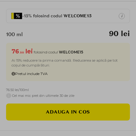
-15% folosind codul
WELCOME15
i
90 lei
100 ml
76
lei
folosind codul
WELCOME15
.50
Ai 15% reducere la prima comandă. Reducerea se aplică pe tot
coșul de cumpărături.
Pretul include TVA
76.50 lei/100ml
i
Cel mai mic pret din ultimele 30 de zile
ADAUGA IN COS