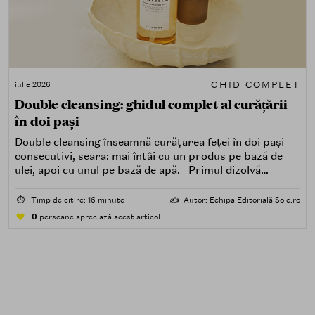
GHID COMPLET
iulie 2026
Double cleansing: ghidul complet al curățării
în doi pași
Double cleansing înseamnă curățarea feței în doi pași
consecutivi, seara: mai întâi cu un produs pe bază de
ulei, apoi cu unul pe bază de apă. Primul dizolvă
impuritățile grase — SPF, machiaj, sebum, particule de
poluare. Al doilea îndepărtează impuritățile solubile în
⏱️
Timp de citire: 16 minute
✍️
Autor: Echipa Editorială Sole.ro
apă — transpirație, praf, reziduuri.
0
persoane apreciază acest articol