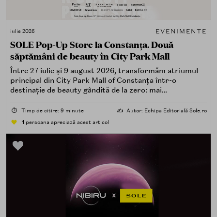
EVENIMENTE
iulie 2026
SOLE Pop-Up Store la Constanța. Două
săptămâni de beauty în City Park Mall
Între 27 iulie și 9 august 2026, transformăm atriumul
principal din City Park Mall of Constanța într-o
destinație de beauty gândită de la zero: mai
spectaculoasă, mai interactivă și mai aproape de felul în
care îți place, de fapt, să descoperi produse — testând,
⏱️
Timp de citire: 9 minute
✍️
Autor: Echipa Editorială Sole.ro
atingând, comparând, întrebând.
1
persoana apreciază acest articol