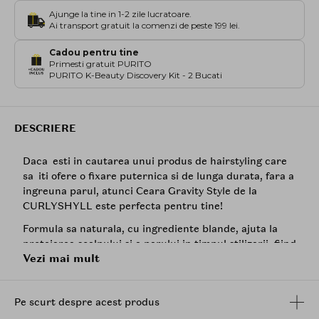
Ajunge la tine in 1-2 zile lucratoare.
Ai transport gratuit la comenzi de peste 199 lei.
Cadou pentru tine
Primesti gratuit PURITO
PURITO K-Beauty Discovery Kit - 2 Bucati
DESCRIERE
Daca esti in cautarea unui produs de hairstyling care
sa iti ofere o fixare puternica si de lunga durata, fara a
ingreuna parul, atunci Ceara Gravity Style de la
CURLYSHYLL este perfecta pentru tine!
Formula sa naturala, cu ingrediente blande, ajuta la
protejarea scalpului si a parului in timpul stilizarii, fiind
Vezi mai mult
totodata usor de clatit cu o singura samponare. Ceara
vine intr-un tub practic pentru o utilizare igienica si o
aplicare usoara.
Pe scurt despre acest produs
Ingrediente principale: