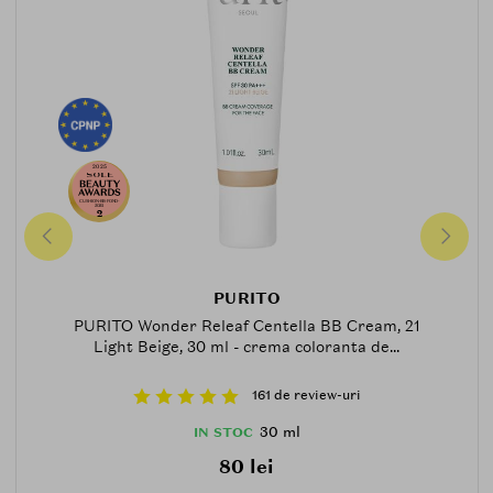
2025
CUSHION-BB-FOND-
2025
2
PURITO
PURITO Wonder Releaf Centella BB Cream, 21
Light Beige, 30 ml - crema coloranta de...
161 de review-uri
30 ml
IN STOC
80 lei