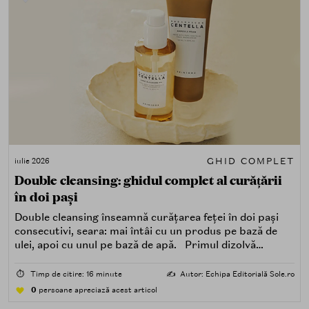
GHID COMPLET
iulie 2026
Double cleansing: ghidul complet al curățării
în doi pași
Double cleansing înseamnă curățarea feței în doi pași
consecutivi, seara: mai întâi cu un produs pe bază de
ulei, apoi cu unul pe bază de apă. Primul dizolvă
impuritățile grase — SPF, machiaj, sebum, particule de
poluare. Al doilea îndepărtează impuritățile solubile în
⏱️
Timp de citire: 16 minute
✍️
Autor: Echipa Editorială Sole.ro
apă — transpirație, praf, reziduuri.
0
persoane apreciază acest articol