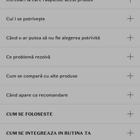
Mod de utilizare:
Se aplica pe parul umed, dupa samponare. Masati usor
Cui i se potrivește
in par, formula lichida se transforma intr-un tip de
crema si veti simti o senzatie de caldura. Clatiti bine cu
apa calda.
Când s-ar putea să nu fie alegerea potrivită
Ce problemă rezolvă
Cum se compară cu alte produse
Când apare ca recomandare
CUM SE FOLOSESTE
CUM SE INTEGREAZA IN RUTINA TA