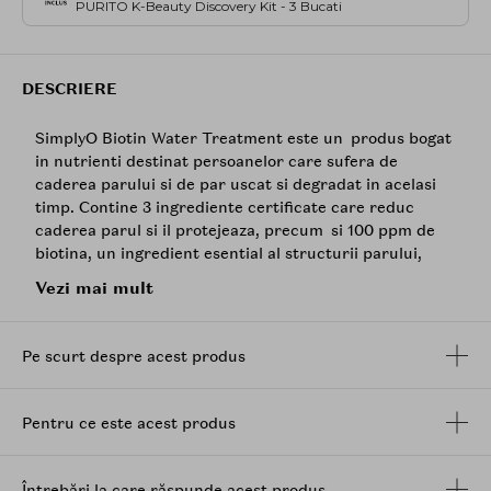
PURITO K-Beauty Discovery Kit - 3 Bucati
DESCRIERE
SimplyO Biotin Water Treatment este un produs bogat
in nutrienti destinat persoanelor care sufera de
caderea parului si de par uscat si degradat in acelasi
timp. Contine 3 ingrediente certificate care reduc
caderea parul si il protejeaza, precum si 100 ppm de
biotina, un ingredient esential al structurii parului,
care hraneste scalpul.
Vezi mai mult
Datorita formulei sale pe baza de apa, este absorbit
rapid si furnizeaza imediat nutrienti, stralucire si o
Pe scurt despre acest produs
textura matasoasa parului tau.
Parfumul sau, Green Breeze, revigorant a fost creat cu
grija de un parfumier profesionist si imbina
Pentru ce este acest produs
note proaspete de lamaie, iasomie, menta, trandafir,
pin, mosc, chihlimbar si eucalipt.
Întrebări la care răspunde acest produs