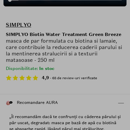
SIMPLYO
SIMPLYO Biotin Water Treatment Green Breeze
masca de par formulata cu biotina si lamaie,
care contribuie la reducerea caderii parului si
la mentinerea stralucirii si a texturii
matasoase - 250 ml
Disponibilitate:
In stoc
4,9
- 68 de review-uri verificate
Recomandare AURA
„Îl recomandăm dacă te confrunți cu căderea părului și
păr uscat, degradat: masca pe bază de apă cu biotină
se absoarbe rapid, lăsând părul mai strălucitor,