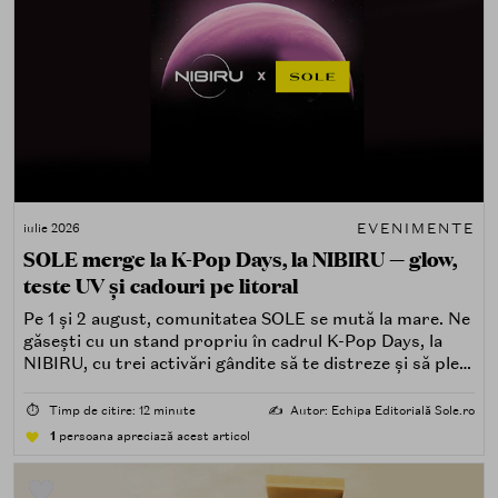
EVENIMENTE
iulie 2026
SOLE merge la K-Pop Days, la NIBIRU — glow,
teste UV și cadouri pe litoral
Pe 1 și 2 august, comunitatea SOLE se mută la mare. Ne
găsești cu un stand propriu în cadrul K-Pop Days, la
NIBIRU, cu trei activări gândite să te distreze și să pleci
acasă cu ceva în plus.
⏱️
Timp de citire: 12 minute
✍️
Autor: Echipa Editorială Sole.ro
1
persoana apreciază acest articol