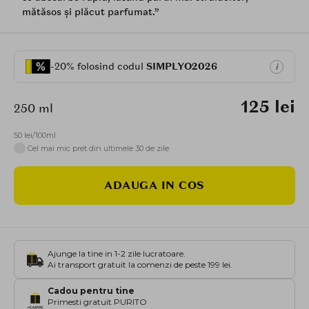
mătăsos și plăcut parfumat.”
-20% folosind codul
SIMPLYO2026
i
125 lei
250 ml
50 lei/100ml
i
Cel mai mic pret din ultimele 30 de zile
ADAUGA IN COS
Ajunge la tine in 1-2 zile lucratoare.
Ai transport gratuit la comenzi de peste 199 lei.
Cadou pentru tine
Primesti gratuit PURITO