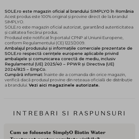
SOLE.ro este magazin oficial al brandului SIMPLYO în România
Acest produs este 100% original și provine direct de la brandul
SIMPLYO.
SOLE.ro este magazin oficial autorizat, garantând autenticitatea
și calitatea fiecărui produs.
Produsul este notificat în portalul CPNP al Uniunii Europene,
conform Regulamentului (CE) 1223/2009.
Ambalajul produsului și informațiile comerciale prezentate de
SOLE.ro respectă cerințele europene aplicabile privind
ambalajele și comunicarea corectă de mediu, inclusiv
Regulamentul (UE) 2025/40 – PPWR și Directiva (UE)
2024/825 – EmpCo.
Cumpără informat:
înainte de a comanda din orice magazin,
verifică dacă produsul provine din rețeaua oficială de distribuție
a brandului.
Vezi aici magazinele autorizate.
INTREBARI SI RASPUNSURI
Cum se foloseste SimplyO Biotin Water