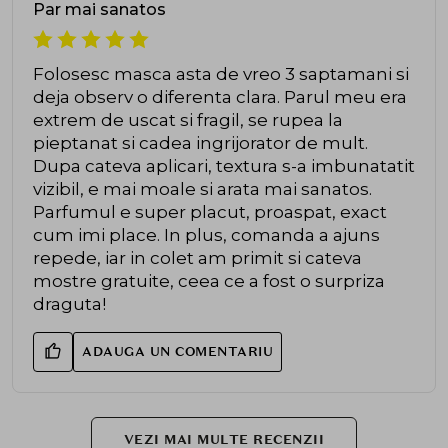
Par mai sanatos
Folosesc masca asta de vreo 3 saptamani si
deja observ o diferenta clara. Parul meu era
extrem de uscat si fragil, se rupea la
pieptanat si cadea ingrijorator de mult.
Dupa cateva aplicari, textura s-a imbunatatit
vizibil, e mai moale si arata mai sanatos.
Parfumul e super placut, proaspat, exact
cum imi place. In plus, comanda a ajuns
repede, iar in colet am primit si cateva
mostre gratuite, ceea ce a fost o surpriza
draguta!
ADAUGA UN COMENTARIU
VEZI MAI MULTE RECENZII