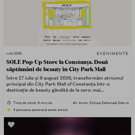
EVENIMENTE
iulie 2026
SOLE Pop-Up Store la Constanța. Două
săptămâni de beauty în City Park Mall
Între 27 iulie și 9 august 2026, transformăm atriumul
principal din City Park Mall of Constanța într-o
destinație de beauty gândită de la zero: mai
spectaculoasă, mai interactivă și mai aproape de felul în
care îți place, de fapt, să descoperi produse — testând,
⏱️
Timp de citire: 9 minute
✍️
Autor: Echipa Editorială Sole.ro
atingând, comparând, întrebând.
1
persoana apreciază acest articol