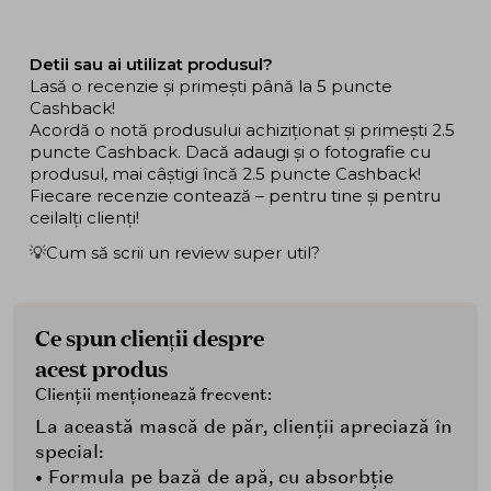
Detii sau ai utilizat produsul?
Lasă o recenzie și primești până la 5 puncte
Cashback!
Acordă o notă produsului achiziționat și primești 2.5
puncte Cashback. Dacă adaugi și o fotografie cu
produsul, mai câștigi încă 2.5 puncte Cashback!
Fiecare recenzie contează – pentru tine și pentru
ceilalți clienți!
💡Cum să scrii un review super util?
Ce spun clienții despre
acest produs
Clienții menționează frecvent:
La această mască de păr, clienții apreciază în
special:
• Formula pe bază de apă, cu absorbție