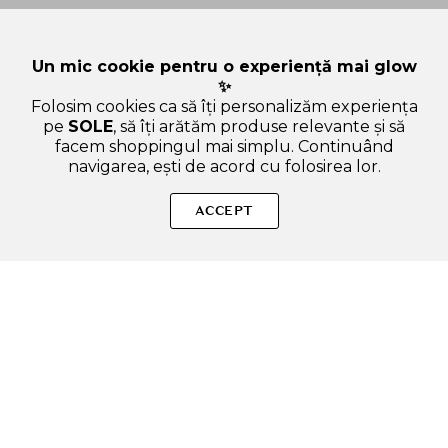
Un mic cookie pentru o experiență mai glow
✨
Folosim cookies ca să îți personalizăm experiența
pe
SOLE
, să îți arătăm produse relevante și să
facem shoppingul mai simplu. Continuând
navigarea, ești de acord cu folosirea lor.
Sperăm că ți-am răspuns la toate întrebările despre SIMPLYO
Biotin Water Treatment Green Breeze - masca de par
ACCEPT
formulata cu biotina si lamaie, care contribuie la reducerea
caderii parului si la mentinerea stralucirii si a texturii
matasoase - 250 ml. Dacă ai și alte curiozități, nu ezita să ne
scrii!
ADAUGA IN COS
SOLE – beauty fără zgomot.
Produse autentice, conforme UE, alese responsabil.