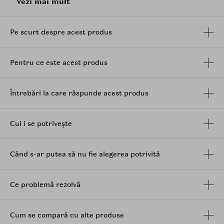
Vezi mai mult
combate electrizarea si hraneste firul de par de la
radacina pana la varf. Rezultatul este un par
stralucitor, hidratat si matasos, cu o luminozitate de
Pe scurt despre acest produs
durata.
Mod de utilizare:
Pentru ce este acest produs
Aplicati pe parul umed, masati pentru a forma spuma,
clatiti bine si repetati daca este necesar. Pentru cele
mai bune rezultate, continuati cu balsamul si serul
Întrebări la care răspunde acest produs
pentru stralucire din aceeasi gama.
Cui i se potrivește
Când s-ar putea să nu fie alegerea potrivită
Ce problemă rezolvă
Cum se compară cu alte produse