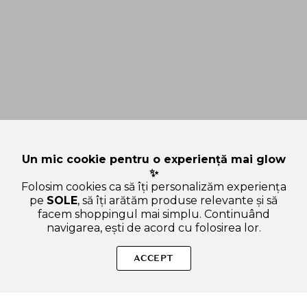
Un mic cookie pentru o experiență mai glow
✨
Folosim cookies ca să îți personalizăm experiența
pe
SOLE
, să îți arătăm produse relevante și să
facem shoppingul mai simplu. Continuând
navigarea, ești de acord cu folosirea lor.
Sperăm că ți-am răspuns la toate întrebările despre LEE
STAFFORD Illuminate & Shine Smoothing Shampoo - sampon
ACCEPT
formulat cu Pro Vitamina B5 si ulei de Marula, care contribuie
la curatarea delicata a parului lipsit de stralucire sau
predispus la incretire si la metinerea aspectului matasos si