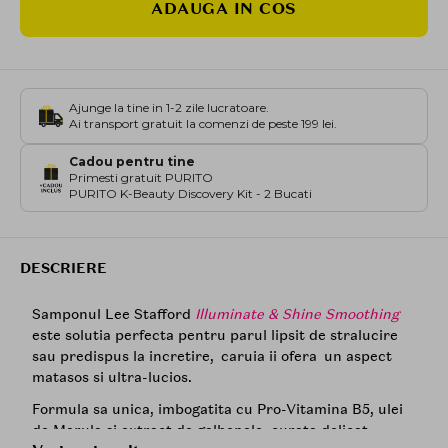
ADAUGA IN COS
Ajunge la tine in 1-2 zile lucratoare.
Ai transport gratuit la comenzi de peste 199 lei.
Cadou pentru tine
Primesti gratuit PURITO
PURITO K-Beauty Discovery Kit - 2 Bucati
DESCRIERE
Samponul Lee Stafford
Illuminate & Shine Smoothing
este solutia perfecta pentru parul lipsit de stralucire
sau predispus la incretire, caruia ii ofera un aspect
matasos si ultra-lucios.
Formula sa unica, imbogatita cu Pro-Vitamina B5, ulei
de Marula si extract de galbenele, curata delicat,