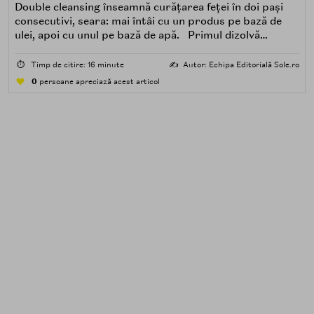
Double cleansing înseamnă curățarea feței în doi pași
consecutivi, seara: mai întâi cu un produs pe bază de
ulei, apoi cu unul pe bază de apă. Primul dizolvă
impuritățile grase — SPF, machiaj, sebum, particule de
poluare. Al doilea îndepărtează impuritățile solubile în
⏱️
Timp de citire: 16 minute
✍️
Autor: Echipa Editorială Sole.ro
apă — transpirație, praf, reziduuri.
0
persoane apreciază acest articol