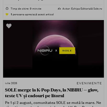
spectaculoasă, mai interactivă și mai aproape de felul în
care îți place, de fapt, să descoperi produse — testând,
⏱️
Timp de citire: 9 minute
✍️
Autor: Echipa Editorială Sole.ro
atingând, comparând, întrebând.
1
persoana apreciază acest articol
EVENIMENTE
iulie 2026
SOLE merge la K-Pop Days, la NIBIRU — glow,
teste UV și cadouri pe litoral
Pe 1 și 2 august, comunitatea SOLE se mută la mare. Ne