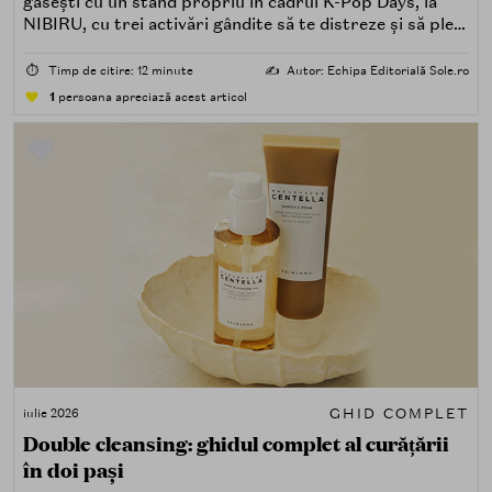
găsești cu un stand propriu în cadrul K-Pop Days, la
NIBIRU, cu trei activări gândite să te distreze și să pleci
acasă cu ceva în plus.
⏱️
Timp de citire: 12 minute
✍️
Autor: Echipa Editorială Sole.ro
1
persoana apreciază acest articol
GHID COMPLET
iulie 2026
Double cleansing: ghidul complet al curățării
în doi pași