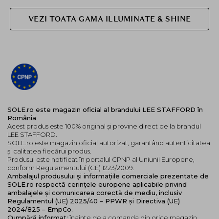
VEZI TOATA GAMA ILLUMINATE & SHINE
SOLE.ro este magazin oficial al brandului LEE STAFFORD în
România
Acest produs este 100% original și provine direct de la brandul
LEE STAFFORD.
SOLE.ro este magazin oficial autorizat, garantând autenticitatea
și calitatea fiecărui produs.
Produsul este notificat în portalul CPNP al Uniunii Europene,
conform Regulamentului (CE) 1223/2009.
Ambalajul produsului și informațiile comerciale prezentate de
SOLE.ro respectă cerințele europene aplicabile privind
ambalajele și comunicarea corectă de mediu, inclusiv
Regulamentul (UE) 2025/40 – PPWR și Directiva (UE)
2024/825 – EmpCo.
Cumpără informat:
înainte de a comanda din orice magazin,