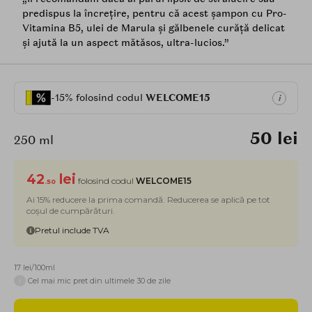
predispus la încrețire, pentru că acest șampon cu Pro-
Vitamina B5, ulei de Marula și gălbenele curăță delicat
și ajută la un aspect mătăsos, ultra-lucios.”
-15% folosind codul
WELCOME15
i
50 lei
250 ml
42
lei
folosind codul
WELCOME15
.50
Ai 15% reducere la prima comandă. Reducerea se aplică pe tot
coșul de cumpărături.
Pretul include TVA
17 lei/100ml
i
Cel mai mic pret din ultimele 30 de zile