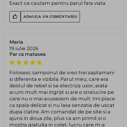
Exact ce cautam pentru parul fara viata.
ADAUGA UN COMENTARIU
Maria
19 iulie 2026
Par ca matasea
Folosesc samponul de vreo trei saptamani
si diferenta e vizibila. Parul meu, care era
destul de rebel si se electriza usor, arata
acum mult mai ingrijit si are o stralucire pe
care nu o mai avusesem de mult. Imi place
ca spala delicat si nu lasa senzatia de uscat
dupa clatire. Am comandat de pe site si a
ajuns in doua zile, plus ca am primit si o
mostra gratuita in colet, lucru care m-a