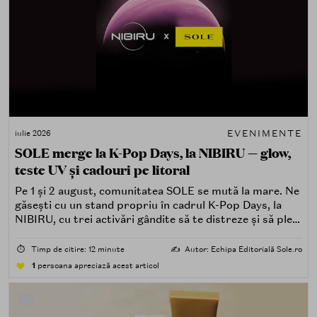
EVENIMENTE
iulie 2026
SOLE merge la K-Pop Days, la NIBIRU — glow,
teste UV și cadouri pe litoral
Pe 1 și 2 august, comunitatea SOLE se mută la mare. Ne
găsești cu un stand propriu în cadrul K-Pop Days, la
NIBIRU, cu trei activări gândite să te distreze și să pleci
acasă cu ceva în plus.
⏱️
Timp de citire: 12 minute
✍️
Autor: Echipa Editorială Sole.ro
1
persoana apreciază acest articol