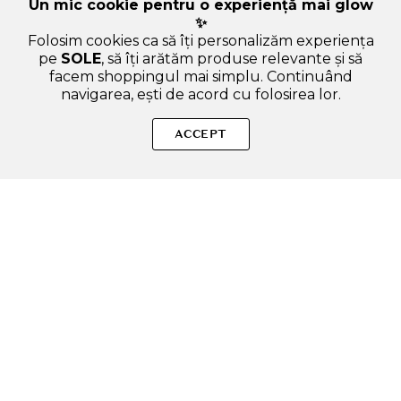
Un mic cookie pentru o experiență mai glow
✨
Folosim cookies ca să îți personalizăm experiența
pe
SOLE
, să îți arătăm produse relevante și să
facem shoppingul mai simplu. Continuând
navigarea, ești de acord cu folosirea lor.
Sperăm că ți-am răspuns la toate întrebările despre SIMPLYO
Wild Flower Sampon pentru Scalp Gras - Curatare Delicata si
ACCEPT
Hidratare cu Biotina, 1000 ml. Dacă ai și alte curiozități, nu
ezita să ne scrii!
ADAUGA IN COS
SOLE – beauty fără zgomot.
Produse autentice, conforme UE, alese responsabil.
Categorii Produse
Contul meu & SOLE CLUB
Ajutor & Siguranță