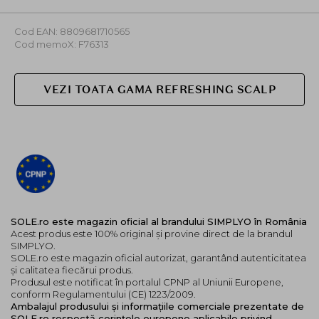
produsul pe mainile umede si emulsionati. Dupa ce ati
masat bine parul si scalpul cu spuma, clatiti-l cu grija.
Cod EAN: 8809681710565
Cod memoX: F76313
VEZI TOATA GAMA REFRESHING SCALP
SOLE.ro este magazin oficial al brandului SIMPLYO în România
Acest produs este 100% original și provine direct de la brandul
SIMPLYO.
SOLE.ro este magazin oficial autorizat, garantând autenticitatea
și calitatea fiecărui produs.
Produsul este notificat în portalul CPNP al Uniunii Europene,
conform Regulamentului (CE) 1223/2009.
Ambalajul produsului și informațiile comerciale prezentate de
SOLE.ro respectă cerințele europene aplicabile privind