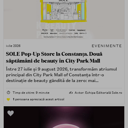
EVENIMENTE
iulie 2026
SOLE Pop-Up Store la Constanța. Două
săptămâni de beauty în City Park Mall
Între 27 iulie și 9 august 2026, transformăm atriumul
principal din City Park Mall of Constanța într-o
destinație de beauty gândită de la zero: mai
spectaculoasă, mai interactivă și mai aproape de felul în
care îți place, de fapt, să descoperi produse — testând,
⏱️
Timp de citire: 9 minute
✍️
Autor: Echipa Editorială Sole.ro
atingând, comparând, întrebând.
1
persoana apreciază acest articol