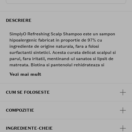
DESCRIERE
SimplyO Refreshing Scalp Shampoo este un sampon
hipoalergenic fabricat in proportie de 97% cu
ingrediente de origine naturala, fara a folosi
surfactanti sintetici. Acesta curata delicat scalpul si
parul, fara iritatii, mentinand-ul sanatos si lipsit de
matreata. Biotina si pantenolul rehidrateaza si
hranesc, iar componenta de mentol ofera o senzatie
Vezi mai mult
racoritoare si mentolata.
Creat cu grija de un parfumier profesionist, Wild flower
CUM SE FOLOSESTE
are un parfum care dureaza mult timp si este unic,
deoarece a fost creat pe baza senzatiei elegante de
floral, concentrandu-se pe echilibrul de piersica,
COMPOZITIE
muguet si iasomie pentru o vibratie infloritoare.
Mod de utilizare:
INGREDIENTE-CHEIE
Udati bine parul si scalpul cu apa calduta. Puneti