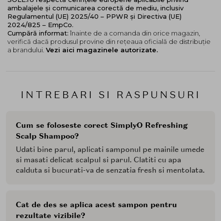
ambalajele și comunicarea corectă de mediu, inclusiv
Regulamentul (UE) 2025/40 – PPWR și Directiva (UE)
2024/825 – EmpCo.
Cumpără informat:
înainte de a comanda din orice magazin,
verifică dacă produsul provine din rețeaua oficială de distribuție
a brandului.
Vezi aici magazinele autorizate.
INTREBARI SI RASPUNSURI
Cum se foloseste corect SimplyO Refreshing
Scalp Shampoo?
Udati bine parul, aplicati samponul pe mainile umede
si masati delicat scalpul si parul. Clatiti cu apa
calduta si bucurati-va de senzatia fresh si mentolata.
Cat de des se aplica acest sampon pentru
rezultate vizibile?