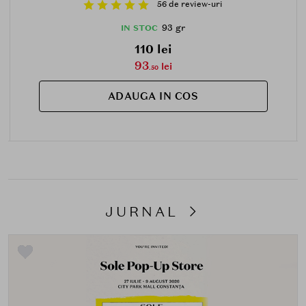
56 de review-uri
93 gr
IN STOC
110 lei
93
lei
.50
ADAUGA IN COS
JURNAL