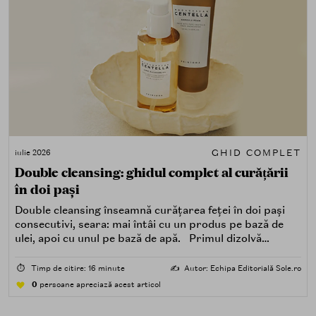
GHID COMPLET
iulie 2026
Double cleansing: ghidul complet al curățării
în doi pași
Double cleansing înseamnă curățarea feței în doi pași
consecutivi, seara: mai întâi cu un produs pe bază de
ulei, apoi cu unul pe bază de apă. Primul dizolvă
impuritățile grase — SPF, machiaj, sebum, particule de
poluare. Al doilea îndepărtează impuritățile solubile în
⏱️
Timp de citire: 16 minute
✍️
Autor: Echipa Editorială Sole.ro
apă — transpirație, praf, reziduuri.
0
persoane apreciază acest articol