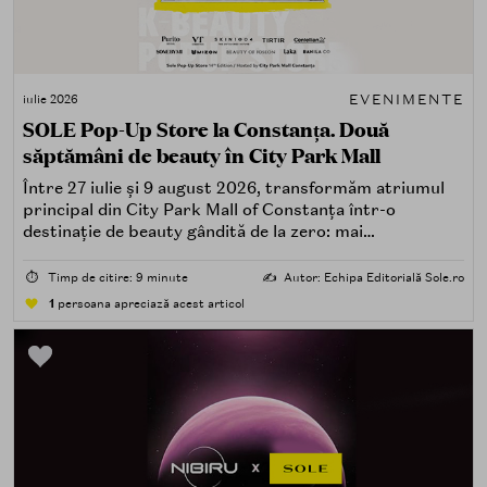
EVENIMENTE
iulie 2026
SOLE Pop-Up Store la Constanța. Două
săptămâni de beauty în City Park Mall
Între 27 iulie și 9 august 2026, transformăm atriumul
principal din City Park Mall of Constanța într-o
destinație de beauty gândită de la zero: mai
spectaculoasă, mai interactivă și mai aproape de felul în
care îți place, de fapt, să descoperi produse — testând,
⏱️
Timp de citire: 9 minute
✍️
Autor: Echipa Editorială Sole.ro
atingând, comparând, întrebând.
1
persoana apreciază acest articol