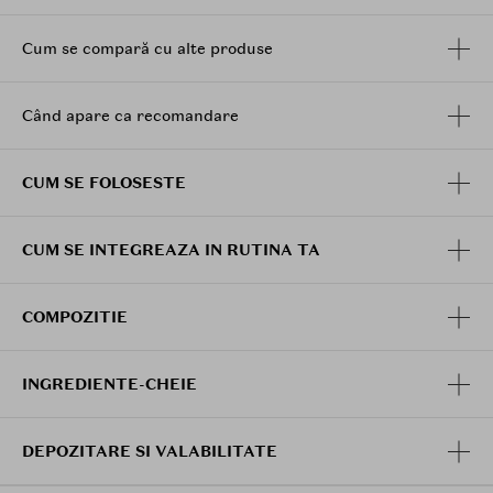
lungimile si varfurile parului. Pieptanati pentru o
distributie uniforma si lasati parul sa se usuce natural
Cum se compară cu alte produse
sau folositi uscatorul de par. Pentru cele mai bune
rezultate, folositi dupa fiecare spalare.
Când apare ca recomandare
CUM SE FOLOSESTE
CUM SE INTEGREAZA IN RUTINA TA
COMPOZITIE
INGREDIENTE-CHEIE
DEPOZITARE SI VALABILITATE