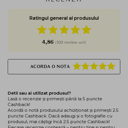
Ratingul general al produsului
4,86
(103 review-uri)
ACORDA O NOTA
Detii sau ai utilizat produsul?
Lasă o recenzie și primești până la 5 puncte
Cashback!
Acordă o notă produsului achiziționat și primești 2.5
puncte Cashback. Dacă adaugi și o fotografie cu
produsul, mai câștigi încă 2.5 puncte Cashback!
Fiecare recenzie contează – pentru tine și pentru