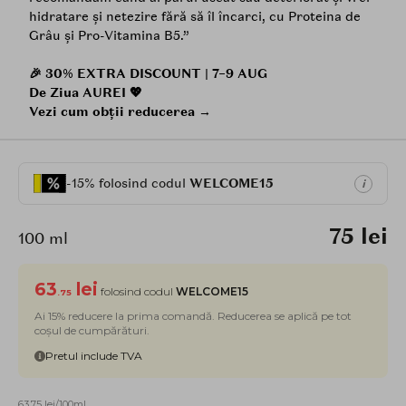
hidratare și netezire fără să îl încarci, cu Proteina de
Grâu și Pro-Vitamina B5.”
🎉 30% EXTRA DISCOUNT | 7–9 AUG
De Ziua AUREI 💖
Vezi cum obții reducerea →
-15% folosind codul
WELCOME15
i
75 lei
100 ml
63
lei
folosind codul
WELCOME15
.75
Ai 15% reducere la prima comandă. Reducerea se aplică pe tot
coșul de cumpărături.
Pretul include TVA
63.75 lei/100ml