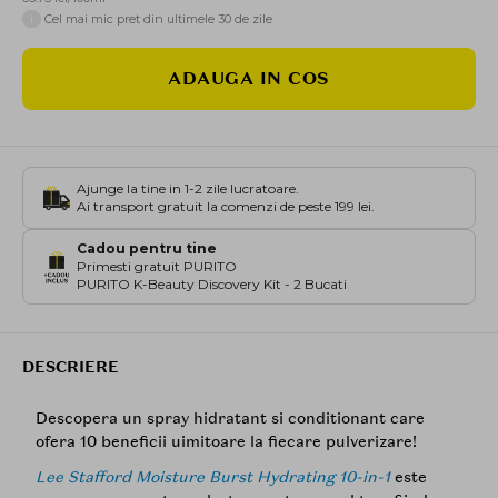
i
Cel mai mic pret din ultimele 30 de zile
ADAUGA IN COS
Ajunge la tine in 1-2 zile lucratoare.
Ai transport gratuit la comenzi de peste 199 lei.
Cadou pentru tine
Primesti gratuit PURITO
PURITO K-Beauty Discovery Kit - 2 Bucati
DESCRIERE
Descopera un spray hidratant si conditionant care
ofera 10 beneficii uimitoare la fiecare pulverizare!
Lee Stafford Moisture Burst Hydrating 10-in-1
este