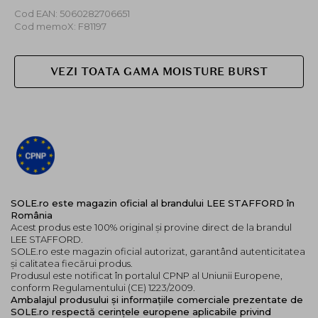
Cod EAN: 5060282706651
Cod memoX: F81197
VEZI TOATA GAMA MOISTURE BURST
SOLE.ro este magazin oficial al brandului LEE STAFFORD în
România
Acest produs este 100% original și provine direct de la brandul
LEE STAFFORD.
SOLE.ro este magazin oficial autorizat, garantând autenticitatea
și calitatea fiecărui produs.
Produsul este notificat în portalul CPNP al Uniunii Europene,
conform Regulamentului (CE) 1223/2009.
Ambalajul produsului și informațiile comerciale prezentate de
SOLE.ro respectă cerințele europene aplicabile privind