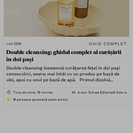
GHID COMPLET
iulie 2026
Double cleansing: ghidul complet al curățării
în doi pași
Double cleansing înseamnă curățarea feței în doi pași
consecutivi, seara: mai întâi cu un produs pe bază de
ulei, apoi cu unul pe bază de apă. Primul dizolvă
impuritățile grase — SPF, machiaj, sebum, particule de
poluare. Al doilea îndepărtează impuritățile solubile în
⏱️
Timp de citire: 16 minute
✍️
Autor: Echipa Editorială Sole.ro
apă — transpirație, praf, reziduuri.
0
persoane apreciază acest articol