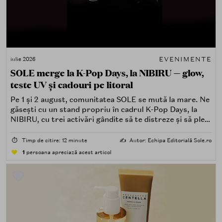
EVENIMENTE
iulie 2026
SOLE merge la K-Pop Days, la NIBIRU — glow,
teste UV și cadouri pe litoral
Pe 1 și 2 august, comunitatea SOLE se mută la mare. Ne
găsești cu un stand propriu în cadrul K-Pop Days, la
NIBIRU, cu trei activări gândite să te distreze și să pleci
acasă cu ceva în plus.
⏱️
Timp de citire: 12 minute
✍️
Autor: Echipa Editorială Sole.ro
1
persoana apreciază acest articol