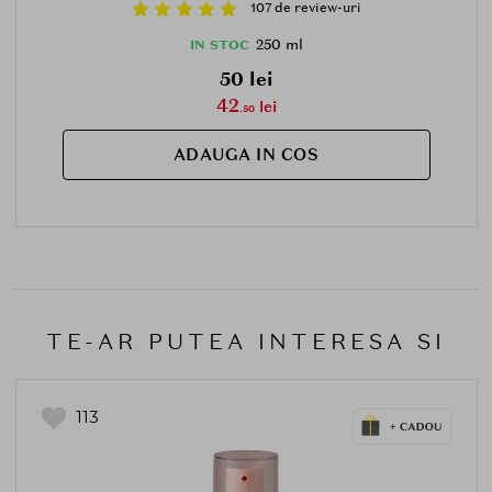
107 de review-uri
250 ml
IN STOC
50 lei
42
lei
.50
ADAUGA IN COS
TE-AR PUTEA INTERESA SI
113