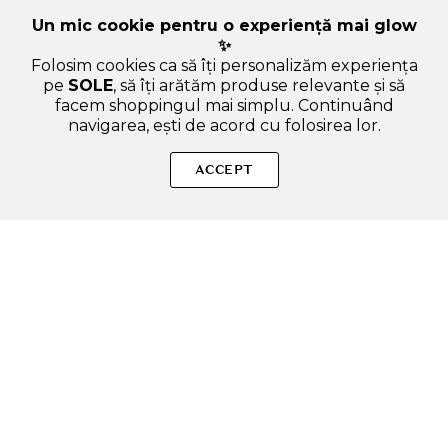
Un mic cookie pentru o experiență mai glow
✨
Folosim cookies ca să îți personalizăm experiența
pe
SOLE
, să îți arătăm produse relevante și să
facem shoppingul mai simplu. Continuând
navigarea, ești de acord cu folosirea lor.
Sperăm că ți-am răspuns la toate întrebările despre B.tan
Disco candy tan - spuma autobronzanta formulata cu formula
ACCEPT
vegana si formula cruelty free, care contribuie la obtinerea
unui bronz rapid si la metinerea bronzului fara expunere la
soare - 200 ml. Dacă ai și alte curiozități, nu ezita să ne scrii!
ADAUGA IN COS
SOLE – beauty fără zgomot.
Produse autentice, conforme UE, alese responsabil.
Categorii Produse
Contul meu & SOLE CLUB