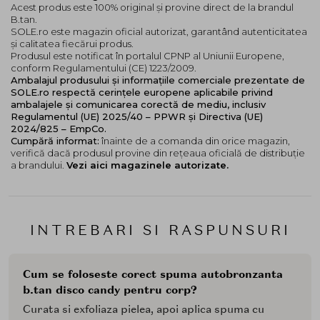
Acest produs este 100% original și provine direct de la brandul
B.tan.
SOLE.ro este magazin oficial autorizat, garantând autenticitatea
și calitatea fiecărui produs.
Produsul este notificat în portalul CPNP al Uniunii Europene,
conform Regulamentului (CE) 1223/2009.
Ambalajul produsului și informațiile comerciale prezentate de
SOLE.ro respectă cerințele europene aplicabile privind
ambalajele și comunicarea corectă de mediu, inclusiv
Regulamentul (UE) 2025/40 – PPWR și Directiva (UE)
2024/825 – EmpCo.
Cumpără informat:
înainte de a comanda din orice magazin,
verifică dacă produsul provine din rețeaua oficială de distribuție
a brandului.
Vezi aici magazinele autorizate.
INTREBARI SI RASPUNSURI
Cum se foloseste corect spuma autobronzanta
b.tan disco candy pentru corp?
Curata si exfoliaza pielea, apoi aplica spuma cu