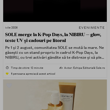
EVENIMENTE
iulie 2026
SOLE merge la K-Pop Days, la NIBIRU — glow,
teste UV și cadouri pe litoral
Pe 1 și 2 august, comunitatea SOLE se mută la mare. Ne
găsești cu un stand propriu în cadrul K-Pop Days, la
NIBIRU, cu trei activări gândite să te distreze și să pleci
acasă cu ceva în plus.
⏱️
Timp de citire: 12 minute
✍️
Autor: Echipa Editorială Sole.ro
1
persoana apreciază acest articol