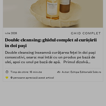
GHID COMPLET
iulie 2026
Double cleansing: ghidul complet al curățării
în doi pași
Double cleansing înseamnă curățarea feței în doi pași
consecutivi, seara: mai întâi cu un produs pe bază de
ulei, apoi cu unul pe bază de apă. Primul dizolvă
impuritățile grase — SPF, machiaj, sebum, particule de
poluare. Al doilea îndepărtează impuritățile solubile în
⏱️
Timp de citire: 16 minute
✍️
Autor: Echipa Editorială Sole.ro
apă — transpirație, praf, reziduuri.
0
persoane apreciază acest articol