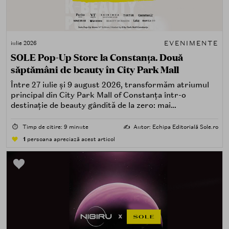
EVENIMENTE
iulie 2026
SOLE Pop-Up Store la Constanța. Două
săptămâni de beauty în City Park Mall
Între 27 iulie și 9 august 2026, transformăm atriumul
principal din City Park Mall of Constanța într-o
destinație de beauty gândită de la zero: mai
spectaculoasă, mai interactivă și mai aproape de felul în
care îți place, de fapt, să descoperi produse — testând,
⏱️
Timp de citire: 9 minute
✍️
Autor: Echipa Editorială Sole.ro
atingând, comparând, întrebând.
1
persoana apreciază acest articol