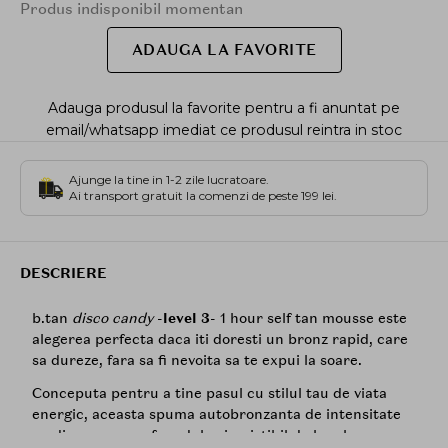
Produs indisponibil momentan
ADAUGA LA FAVORITE
Adauga produsul la favorite pentru a fi anuntat pe
email/whatsapp imediat ce produsul reintra in stoc
Ajunge la tine in 1-2 zile lucratoare.
Ai transport gratuit la comenzi de peste 199 lei.
DESCRIERE
b.tan
disco candy
-
level 3
- 1 hour self tan mousse este
alegerea perfecta daca iti doresti un bronz rapid, care
sa dureze, fara sa fi nevoita sa te expui la soare.
Conceputa pentru a tine pasul cu stilul tau de viata
energic, aceasta spuma autobronzanta de intensitate
medie are un parfum dulce irezistibil de bomboane