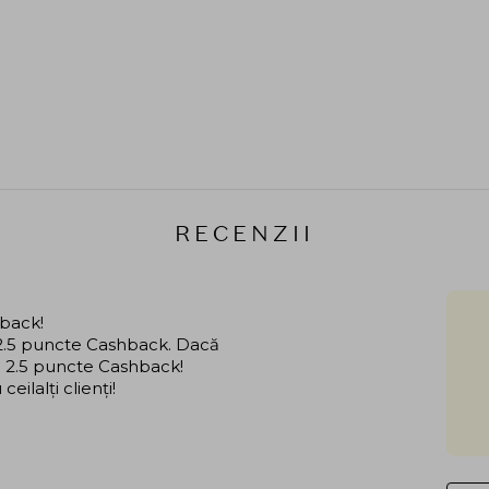
RECENZII
hback!
i 2.5 puncte Cashback. Dacă
că 2.5 puncte Cashback!
ilalți clienți!