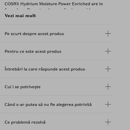
COSRX Hydrium Moisture Power Enriched are in
formula sa D-
pantenol
,
propolis
si ceramida,
Vezi mai mult
formand cu ajutorul acestora un scut impotriva
umiditatii si previne pierderea umezelii a pielii,
fiind perfecta pentru persoanele cu pielea uscata,
Pe scurt despre acest produs
care au nevoie de o hidratare suplimentara.
Textura catifelata a acesteia netezeste pielea
aspra si o lasa cu o senzatie proaspata, fara sa
Pentru ce este acest produs
infunde porii sau sa provoace acnee. Propolisul
pastreaza echilibrul de umiditate si ulei, in timp ce
ceramida protejeaza pielea de substante
Întrebări la care răspunde acest produs
daunatoare externe.
Mod de utilizare
:
Cui i se potrivește
Aplicati o cantitate adecvata de crema pe fata,
evitand zona ochilor si gurii, dupa curatare si
Când s-ar putea să nu fie alegerea potrivită
tonifiere. Atingeti usor zonele in care crema a fost
aplicata pentru a putea fi absorbita de-a lungul
texturii pielii.
Ce problemă rezolvă
Incercati sa puneti o cantitate suplimentara de