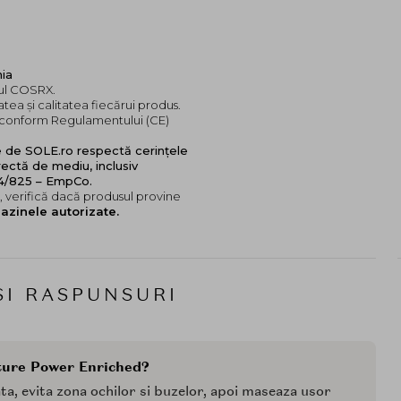
nia
dul COSRX.
tea și calitatea fiecărui produs.
e, conform Regulamentului (CE)
e de SOLE.ro respectă cerințele
ectă de mediu, inclusiv
24/825 – EmpCo.
 verifică dacă produsul provine
azinele autorizate.
SI RASPUNSURI
ture Power Enriched?
ata, evita zona ochilor si buzelor, apoi maseaza usor