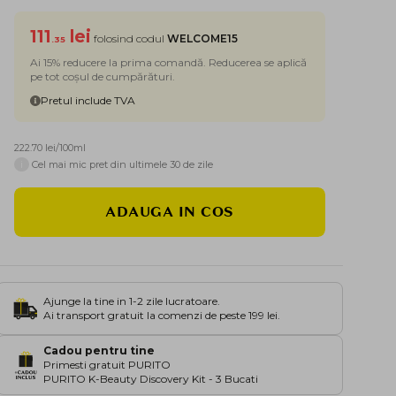
111
lei
folosind codul
WELCOME15
.35
Ai 15% reducere la prima comandă. Reducerea se aplică
pe tot coșul de cumpărături.
Pretul include TVA
222.70 lei/100ml
i
Cel mai mic pret din ultimele 30 de zile
ADAUGA IN COS
Ajunge la tine in 1-2 zile lucratoare.
Ai transport gratuit la comenzi de peste 199 lei.
Cadou pentru tine
Primesti gratuit PURITO
PURITO K-Beauty Discovery Kit - 3 Bucati