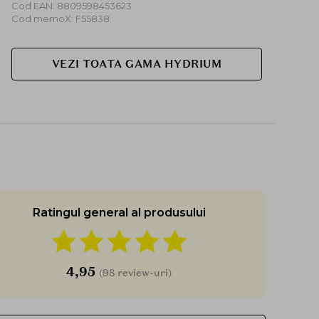
Cod EAN: 8809598453623
Cod memoX: F55838
VEZI TOATA GAMA HYDRIUM
Ratingul general al produsului
4,95
(98 review-uri)