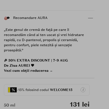
Recomandare AURA
„Este genul de cremă de față pe care îl
recomandăm când ai ten uscat și vrei hidratare
rapidă, cu D-pantenol, propolis și ceramidă,
pentru confort, piele netezită și senzație
proaspătă.”
🎉 30% EXTRA DISCOUNT | 7–9 AUG
De Ziua AUREI 💖
Vezi cum obții reducerea →
-15% folosind codul
WELCOME15
i
131 lei
50 ml