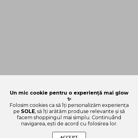
Un mic cookie pentru o experiență mai glow
✨
Folosim cookies ca să îți personalizăm experiența
pe
SOLE
, să îți arătăm produse relevante și să
facem shoppingul mai simplu. Continuând
navigarea, ești de acord cu folosirea lor.
Sperăm că ți-am răspuns la toate întrebările despre Dear
Klairs Rich Moist Soothing Cream, 80 gr - crema de fata
ACCEPT