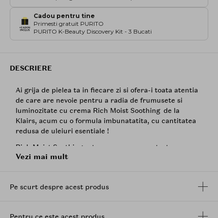
Cadou pentru tine
Primesti gratuit PURITO
PURITO K-Beauty Discovery Kit - 3 Bucati
DESCRIERE
Ai grija de pielea ta in fiecare zi si ofera-i toata atentia
de care are nevoie pentru a radia de frumusete si
luminozitate cu crema Rich Moist Soothing de la
Klairs, acum cu o formula imbunatatita, cu cantitatea
redusa de uleiuri esentiale !
Rich Moist Soothing este o crema concentrata,
Vezi mai mult
infuzata cu ingrediente linistitoare si calmante, cum ar
fi beta glucanul derivat din drojdie, care intareste
bariera naturala de hidratare a pielii si asigura o
Pe scurt despre acest produs
hidratare imediata, pe termen lung.
Poate fi folosita cu succes in orice anotimp si in orice
moment al zilei. Aceasta restabileste in mod eficient
Pentru ce este acest produs