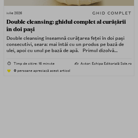
GHID COMPLET
iulie 2026
Double cleansing: ghidul complet al curățării
în doi pași
Double cleansing înseamnă curățarea feței în doi pași
consecutivi, seara: mai întâi cu un produs pe bază de
ulei, apoi cu unul pe bază de apă. Primul dizolvă
impuritățile grase — SPF, machiaj, sebum, particule de
poluare. Al doilea îndepărtează impuritățile solubile în
⏱️
Timp de citire: 16 minute
✍️
Autor: Echipa Editorială Sole.ro
apă — transpirație, praf, reziduuri.
0
persoane apreciază acest articol