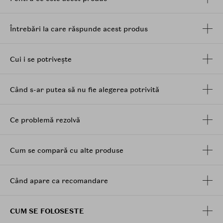
echilibrul de hidratare, reduce roseata si porii dilatati,
actionand adanc la interiorul pielii si avand efecte
vizibile inclusiv asupra tenului sensibil.
Întrebări la care răspunde acest produs
Mod de utilizare:
Aplica crema pe fata curata si
uscata si maseaza usor pentru o mai buna absorbtie a
Cui i se potrivește
produsului. Se poate folosi atat seara cat si dimineata,
pentru rezultate optime.
Când s-ar putea să nu fie alegerea potrivită
Ce problemă rezolvă
Cum se compară cu alte produse
Când apare ca recomandare
CUM SE FOLOSESTE