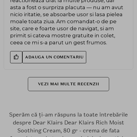
reactioneaza urat la multe produse, dar
asta a fost o surpriza placuta — nu am avut
nicio iritatie, se absoarbe usor si lasa pielea
moale toata ziua. Am comandat-o de pe
site, care e foarte usor de navigat, si am
primit si cateva mostre gratuite in colet,
ceea ce mi s-a parut un gest frumos.
ADAUGA UN COMENTARIU
VEZI MAI MULTE RECENZII
Sperăm că ți-am răspuns la toate întrebările
despre Dear Klairs Dear Klairs Rich Moist
Soothing Cream, 80 gr - crema de fata