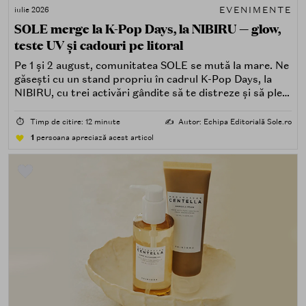
EVENIMENTE
iulie 2026
SOLE merge la K-Pop Days, la NIBIRU — glow,
teste UV și cadouri pe litoral
Pe 1 și 2 august, comunitatea SOLE se mută la mare. Ne
găsești cu un stand propriu în cadrul K-Pop Days, la
NIBIRU, cu trei activări gândite să te distreze și să pleci
acasă cu ceva în plus.
⏱️
Timp de citire: 12 minute
✍️
Autor: Echipa Editorială Sole.ro
1
persoana apreciază acest articol