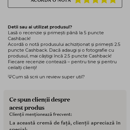
ACORDA O NOTA
Detii sau ai utilizat produsul?
Lasă o recenzie și primești până la 5 puncte
Cashback!
Acordă o notă produsului achiziționat și primești 2.5
puncte Cashback. Dacă adaugi și o fotografie cu
produsul, mai câștigi încă 2.5 puncte Cashback!
Fiecare recenzie contează – pentru tine și pentru
ceilalți clienți!
💡Cum să scrii un review super util?
Ce spun clienții despre
acest produs
Clienții menționează frecvent:
La această cremă de față, clienții apreciază în
special: