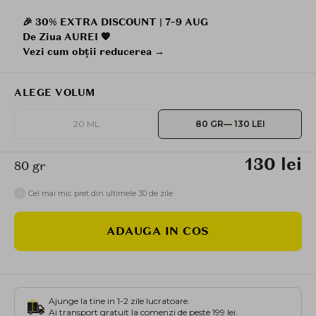
🎉 30% EXTRA DISCOUNT | 7–9 AUG
De Ziua AUREI 💖
Vezi cum obții reducerea →
ALEGE VOLUM
20 ML
80 GR
— 130 LEI
130 lei
80 gr
i
Cel mai mic pret din ultimele 30 de zile
ADAUGA IN COS
Ajunge la tine in 1-2 zile lucratoare.
Ai transport gratuit la comenzi de peste 199 lei.