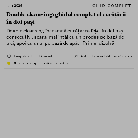
GHID COMPLET
iulie 2026
Double cleansing: ghidul complet al curățării
în doi pași
Double cleansing înseamnă curățarea feței în doi pași
consecutivi, seara: mai întâi cu un produs pe bază de
ulei, apoi cu unul pe bază de apă. Primul dizolvă
impuritățile grase — SPF, machiaj, sebum, particule de
poluare. Al doilea îndepărtează impuritățile solubile în
⏱️
Timp de citire: 16 minute
✍️
Autor: Echipa Editorială Sole.ro
apă — transpirație, praf, reziduuri.
0
persoane apreciază acest articol