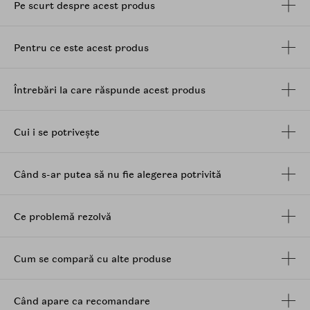
Pe scurt despre acest produs
moale. Este un produs vegan, certificat COSMOS
NATURAL.
Pentru ce este acest produs
Mod de utilizare
: Se aplica crema pe pielea curata si
uscata, masand usor pana la absorbtia completa.
Ingrediente
: extract de catina, unt de Shea,
glicerina
,
Întrebări la care răspunde acest produs
extract din seminte de secara, ulei de cedru, ulei din
seminte de in, coacaze negre, extract de musetel,
extract de zmeura, ulei de camelie, ulei de macese si
Cui i se potrivește
vitamina E. Contine 98% ingrediente naturale.
Când s-ar putea să nu fie alegerea potrivită
Ce problemă rezolvă
Cum se compară cu alte produse
Când apare ca recomandare