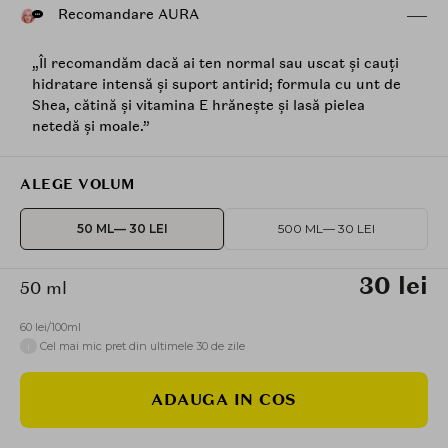
Recomandare AURA
„Îl recomandăm dacă ai ten normal sau uscat și cauți
hidratare intensă și suport antirid; formula cu unt de
Shea, cătină și vitamina E hrănește și lasă pielea
netedă și moale.”
ALEGE VOLUM
50 ML
— 30 LEI
500 ML
— 30 LEI
30 lei
50 ml
60 lei/100ml
i
Cel mai mic pret din ultimele 30 de zile
ADAUGA IN COS