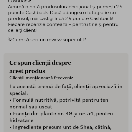
Cashback!
Acordă o notă produsului achiziționat și primești 2.5
puncte Cashback. Dacă adaugi și o fotografie cu
produsul, mai câștigi încă 2.5 puncte Cashback!
Fiecare recenzie contează – pentru tine și pentru
ceilalți clienți!
💡Cum să scrii un review super util?
Ce spun clienții despre
acest produs
Clienții menționează frecvent:
La această cremă de față, clienții apreciază în
special:
• Formulă nutritivă, potrivită pentru ten
normal sau uscat
• Esențe din plante nr. 49 și nr. 54, pentru
hidratare
• Ingrediente precum unt de Shea, cătină,