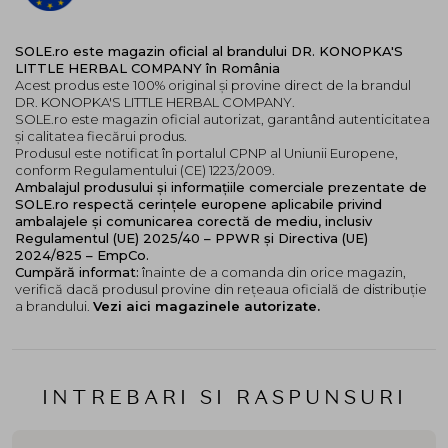
SOLE.ro este magazin oficial al brandului DR. KONOPKA'S
LITTLE HERBAL COMPANY în România
Acest produs este 100% original și provine direct de la brandul
DR. KONOPKA'S LITTLE HERBAL COMPANY.
SOLE.ro este magazin oficial autorizat, garantând autenticitatea
și calitatea fiecărui produs.
Produsul este notificat în portalul CPNP al Uniunii Europene,
conform Regulamentului (CE) 1223/2009.
Ambalajul produsului și informațiile comerciale prezentate de
SOLE.ro respectă cerințele europene aplicabile privind
ambalajele și comunicarea corectă de mediu, inclusiv
Regulamentul (UE) 2025/40 – PPWR și Directiva (UE)
2024/825 – EmpCo.
Cumpără informat:
înainte de a comanda din orice magazin,
verifică dacă produsul provine din rețeaua oficială de distribuție
a brandului.
Vezi aici magazinele autorizate.
INTREBARI SI RASPUNSURI