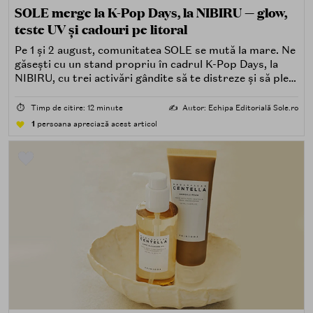
SOLE merge la K-Pop Days, la NIBIRU — glow,
teste UV și cadouri pe litoral
Pe 1 și 2 august, comunitatea SOLE se mută la mare. Ne
găsești cu un stand propriu în cadrul K-Pop Days, la
NIBIRU, cu trei activări gândite să te distreze și să pleci
acasă cu ceva în plus.
⏱️
Timp de citire: 12 minute
✍️
Autor: Echipa Editorială Sole.ro
1
persoana apreciază acest articol