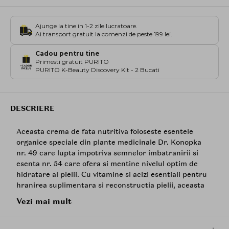
Ajunge la tine in 1-2 zile lucratoare.
Ai transport gratuit la comenzi de peste 199 lei.
Cadou pentru tine
Primesti gratuit PURITO
PURITO K-Beauty Discovery Kit - 2 Bucati
DESCRIERE
Aceasta crema de fata nutritiva foloseste esentele
organice speciale din plante medicinale Dr. Konopka
nr. 49 care lupta impotriva semnelor imbatranirii si
esenta nr. 54 care ofera si mentine nivelul optim de
hidratare al pielii. Cu vitamine si acizi esentiali pentru
hranirea suplimentara si reconstructia pielii, aceasta
crema este ideala pentru tenul normal sau uscat.
Vezi mai mult
Impreuna cu extractul de catina, aceasta crema ajuta
la mentinerea hidratarii si protejeaza intens pielea
impotriva factorilor externi, lasand pielea neteda si